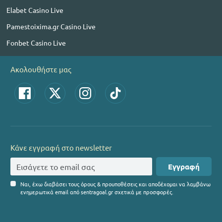
Elabet Casino Live
Pamestoixima.gr Casino Live
Fonbet Casino Live
Ακολουθήστε μας
Κάνε εγγραφή στο newsletter
Εγγραφή
Ναι, έχω διαβάσει τους όρους & προυποθέσεις και αποδέχομαι να λαμβάνω
ενημερωτικά email από sentragoal.gr σχετικά με προσφορές.