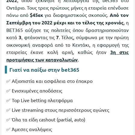
2022
, όπου ξεκίνησε η λειτουργεία της bet365 στο
Οντάριο. Τους τρεις πρώτους μήνες η εταιρεία επένδυσε
πάνω από
$45εκ
για διαφημιστικούς σκοπούς.
Από τον
Σεπτέμβρη του 2022 μέχρι και το τέλος της χρονιάς
, η
BΕΤ365 αύξησε τις πολιτείες όπου δραστηριοποιούταν
κατά
3
, φτάνοντας τις
7
. Τέλος, σύμφωνα με την πρώτη
οικονομική αναφορά από το Κεντάκι, η εφαρμογή της
εταιρείας έκανε καλή αρχή, καθώς ήταν
3η στις
προτιμήσεις των καταναλωτών
.
Γιατί να παίξω στην bet365
✅ Αξιοπιστία και ασφάλεια στο έπακρο
✅ Ενισχυμένες αποδόσεις
✅ Top Live betting πλατφόρμα
✅ Live streaming στους περισσότερους αγώνες
✅ Όλα τα είδη cashout (partial, auto)
✅ Άμεσες αναλήψεις