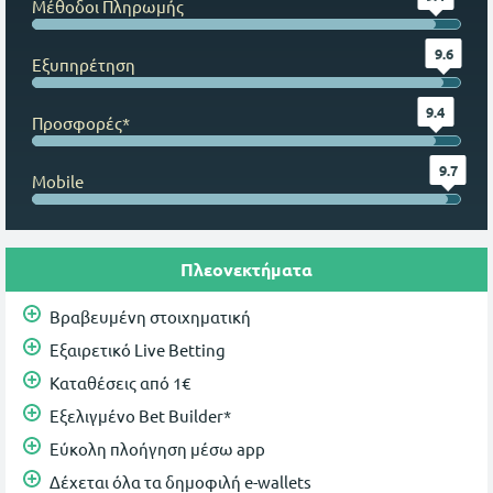
Μέθοδοι Πληρωμής
9.6
Εξυπηρέτηση
9.4
Προσφορές*
9.7
Mobile
Πλεονεκτήματα
Βραβευμένη στοιχηματική
Εξαιρετικό Live Betting
Καταθέσεις από 1€
Εξελιγμένο Bet Builder*
Εύκολη πλοήγηση μέσω app
Δέχεται όλα τα δημοφιλή e-wallets