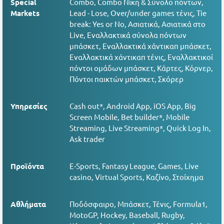
Special
Combo, Combo Νίκη & Σύνολο πόντων,
Markets
Lead - Lose, Over/under games τένις, Tie
break: Yes or No, Ασιατικά, Ασιατικά στο
Live, Εναλλακτικά σύνολα πόντων
μπάσκετ, Εναλλακτικά χάντικαπ μπάσκετ,
Εναλλακτικά χάντικαπ τένις, Εναλλακτικοί
πόντοι ομάδων μπάσκετ, Κάρτες, Κόρνερ,
Πόντοι παικτών μπάσκετ, Σκόρερ
Υπηρεσίες
Cash out*, Android App, iOS App, Βig
Screen Mobile, Bet builder*, Mobile
Streaming, Live Streaming*, Quick Log In,
Ask trader
Προϊόντα
E-Sports, Fantasy League, Games, Live
casino, Virtual Sports, Καζίνο, Στοίχημα
Αθλήματα
Ποδόσφαιρο, Μπάσκετ, Τένις, Formula1,
MotoGP, Hockey, Baseball, Rugby,