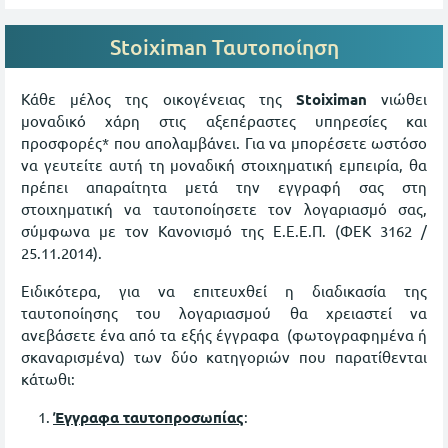
Stoiximan Ταυτοποίηση
Κάθε μέλος της οικογένειας της
Stoiximan
νιώθει
μοναδικό χάρη στις αξεπέραστες υπηρεσίες και
προσφορές* που απολαμβάνει. Για να μπορέσετε ωστόσο
να γευτείτε αυτή τη μοναδική στοιχηματική εμπειρία, θα
πρέπει απαραίτητα μετά την εγγραφή σας στη
στοιχηματική να ταυτοποίησετε τον λογαριασμό σας,
σύμφωνα με τον Κανονισμό της Ε.Ε.Ε.Π. (ΦΕΚ 3162 /
25.11.2014).
Ειδικότερα, για να επιτευχθεί η διαδικασία της
ταυτοποίησης του λογαριασμού θα χρειαστεί να
ανεβάσετε ένα από τα εξής έγγραφα (φωτογραφημένα ή
σκαναρισμένα) των δύο κατηγοριών που παρατίθενται
κάτωθι:
Έγγραφα ταυτοπροσωπίας
: