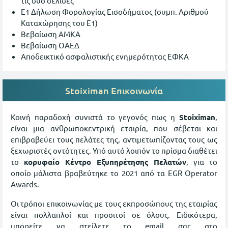
τις δύο σελίδες
Ε1 Δήλωση Φορολογίας Εισοδήματος (συμπ. Αριθμού
Καταχώρησης του E1)
Βεβαίωση ΑΜΚΑ
Βεβαίωση ΟΑΕΔ
Αποδεικτικό ασφαλιστικής ενημερότητας ΕΦΚΑ
Stoiximan Επικοινωνία
Κοινή παραδοχή συνιστά το γεγονός πως η
Stoiximan
,
είναι μια ανθρωποκεντρική εταιρία, που σέβεται και
επιβραβεύει τους πελάτες της, αντιμετωπίζοντας τους ως
ξεχωριστές οντότητες. Υπό αυτό λοιπόν το πρίσμα διαθέτει
το
κορυφαίο Κέντρο Εξυπηρέτησης Πελατών
, για το
οποίο μάλιστα βραβεύτηκε το 2021 από τα EGR Operator
Awards.
Οι τρόποι επικοινωνίας με τους εκπροσώπους της εταιρίας
είναι πολλαπλοί και προσιτοί σε όλους. Ειδικότερα,
μπορείτε να στείλετε το email σας στο