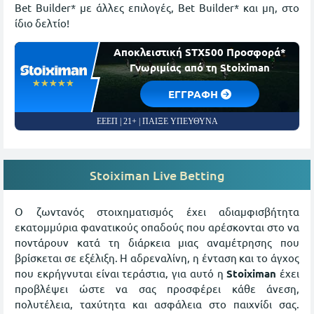
Bet Builder* με άλλες επιλογές, Bet Builder* και μη, στο
ίδιο δελτίο!
Αποκλειστική STX500 Προσφορά*
Γνωριμίας από τη Stoiximan
☆☆☆☆☆
★★★★★
EΓΓΡΑΦΗ
ΕΕΕΠ | 21+ | ΠΑΙΞΕ ΥΠΕΥΘΥΝΑ
Stoiximan Live Betting
Ο ζωντανός στοιχηματισμός έχει αδιαμφισβήτητα
εκατομμύρια φανατικούς οπαδούς που αρέσκονται στο να
ποντάρουν κατά τη διάρκεια μιας αναμέτρησης που
βρίσκεται σε εξέλιξη. Η αδρεναλίνη, η ένταση και το άγχος
που εκρήγνυται είναι τεράστια, για αυτό η
Stoiximan
έχει
προβλέψει ώστε να σας προσφέρει κάθε άνεση,
πολυτέλεια, ταχύτητα και ασφάλεια στο παιχνίδι σας.