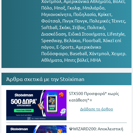
Χάντμπολ, Αμερικάνικα Αθλήματα, Βόλεϊ,
Πόλο, Μποξ, Γκολφ, Μπιλιάρδο,
Μηχανοκίνητα, Ποδηλασία, Κρίκετ,
Φούτσαλ, Πινγκ Πονγκ, Πολεμικές Τέχνες,
Softball, Σκάκι, Στίβος, Πολιτική,
Διασκέδαση, Ειδικά Στοιχήματα, Lifestyle,
Speedway, Βελάκια, Floorball, Χόκεϊ επί
πάγου, E-Sports, Aμερικάνικο
Ποδόσφαιρο, Βaseball, Xάντμπολ, Xειμερ.
Αθλήματα, Μπιτς βόλεϊ, ΜΜΑ
Άρθρα σχετικά με την Stoiximan
STX500 Προσφορά* χωρίς
κατάθεση*⭐
Διάβασε το άρθρο
💎WIZARD200: Αποκλειστική