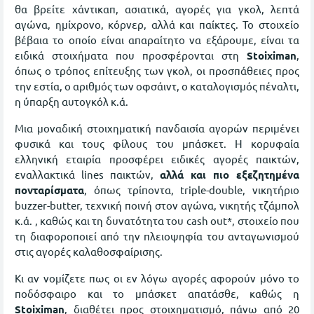
θα βρείτε χάντικαπ, ασιατικά, αγορές για γκολ, λεπτά
αγώνα, ημίχρονο, κόρνερ, αλλά και παίκτες. Το στοιχείο
βέβαια το οποίο είναι απαραίτητο να εξάρουμε, είναι τα
ειδικά στοιχήματα που προσφέρονται στη
Stoiximan
,
όπως ο τρόπος επίτευξης των γκολ, οι προσπάθειες προς
την εστία, ο αριθμός των οφσάιντ, ο καταλογισμός πέναλτι,
η ύπαρξη αυτογκόλ κ.ά.
Μια μοναδική στοιχηματική πανδαισία αγορών περιμένει
φυσικά και τους φίλους του μπάσκετ. Η κορυφαία
ελληνική εταιρία προσφέρει ειδικές αγορές παικτών,
εναλλακτικά lines παικτών,
αλλά και πιο εξεζητημένα
πονταρίσματα
, όπως τρίποντα, triple-double, νικητήριο
buzzer-butter, τεχνική ποινή στον αγώνα, νικητής τζάμπολ
κ.ά. , καθώς και τη δυνατότητα του cash out*, στοιχείο που
τη διαφοροποιεί από την πλειοψηφία του ανταγωνισμού
στις αγορές καλαθοσφαίρισης.
Κι αν νομίζετε πως οι εν λόγω αγορές αφορούν μόνο το
ποδόσφαιρο και το μπάσκετ απατάσθε, καθώς η
Stoiximan
, διαθέτει προς στοιχηματισμό, πάνω από 20