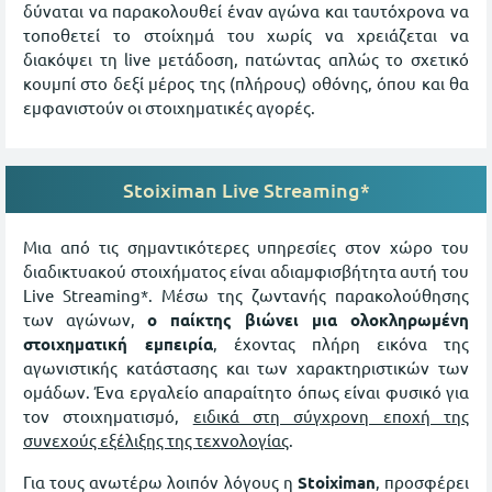
δύναται να παρακολουθεί έναν αγώνα και ταυτόχρονα να
τοποθετεί το στοίχημά του χωρίς να χρειάζεται να
διακόψει τη live μετάδοση, πατώντας απλώς το σχετικό
κουμπί στο δεξί μέρος της (πλήρους) οθόνης, όπου και θα
εμφανιστούν οι στοιχηματικές αγορές.
Stoiximan Live Streaming*
Μια από τις σημαντικότερες υπηρεσίες στον χώρο του
διαδικτυακού στοιχήματος είναι αδιαμφισβήτητα αυτή του
Live Streaming*. Μέσω της ζωντανής παρακολούθησης
των αγώνων,
ο παίκτης βιώνει μια ολοκληρωμένη
στοιχηματική εμπειρία
, έχοντας πλήρη εικόνα της
αγωνιστικής κατάστασης και των χαρακτηριστικών των
ομάδων. Ένα εργαλείο απαραίτητο όπως είναι φυσικό για
τον στοιχηματισμό,
ειδικά στη σύγχρονη εποχή της
συνεχούς εξέλιξης της τεχνολογίας
.
Για τους ανωτέρω λοιπόν λόγους η
Stoiximan
, προσφέρει