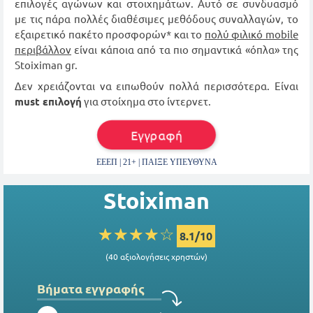
επιλογές αγώνων και στοιχημάτων. Αυτό σε συνδυασμό
με τις πάρα πολλές διαθέσιμες μεθόδους συναλλαγών, το
εξαιρετικό πακέτο προσφορών* και το
πολύ φιλικό mobile
περιβάλλον
είναι κάποια από τα πιο σημαντικά «όπλα» της
Stoiximan gr.
Δεν χρειάζονται να ειπωθούν πολλά περισσότερα. Είναι
must επιλογή
για στοίχημα στο ίντερνετ.
Εγγραφή
ΕΕΕΠ | 21+ | ΠΑΙΞΕ ΥΠΕΥΘΥΝΑ
Stoiximan
☆☆☆☆☆
★★★★★
8.1/10
(40 αξιολογήσεις χρηστών)
Βήματα εγγραφής