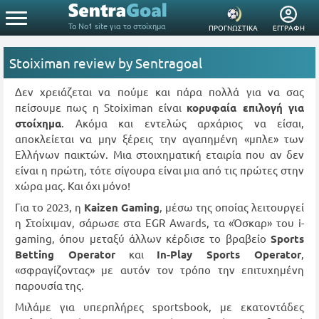
Το Νο1 site για το στοίχημα
ΠΡΟΓΝΩΣΤΙΚΑ
ΕΓΓΡΑΦΗ
Stoiximan review by Sentragoal
Δεν χρειάζεται να πούμε και πάρα πολλά για να σας
πείσουμε πως η Stoiximan είναι
κορυφαία επιλογή για
στοίχημα
. Ακόμα και εντελώς αρχάριος να είσαι,
αποκλείεται να μην ξέρεις την αγαπημένη «μπλε» των
Ελλήνων παικτών. Μια στοιχηματική εταιρία που αν δεν
είναι η πρώτη, τότε σίγουρα είναι μια από τις πρώτες στην
χώρα μας. Και όχι μόνο!
Για το 2023, η
Kaizen Gaming
, μέσω της οποίας λειτουργεί
η Στοίχιμαν, σάρωσε στα EGR Awards, τα «Όσκαρ» του i-
gaming, όπου μεταξύ άλλων κέρδισε το βραβείο
Sports
Betting Operator
και
In-Play Sports Operator
,
«σφραγίζοντας» με αυτόν τον τρόπο την επιτυχημένη
παρουσία της.
Μιλάμε για υπερπλήρες sportsbook, με εκατοντάδες