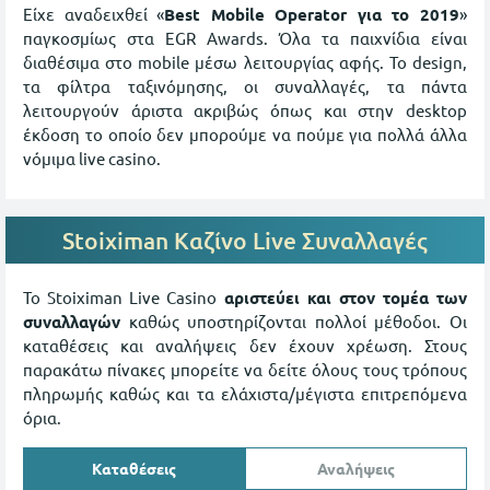
Είχε αναδειχθεί «
Best Mobile Operator για το 2019
»
παγκοσμίως στα EGR Awards. Όλα τα παιχνίδια είναι
διαθέσιμα στο mobile μέσω λειτουργίας αφής. Το design,
τα φίλτρα ταξινόμησης, οι συναλλαγές, τα πάντα
λειτουργούν άριστα ακριβώς όπως και στην desktop
έκδοση το οποίο δεν μπορούμε να πούμε για πολλά άλλα
νόμιμα live casino.
Stoiximan Καζίνο Live Συναλλαγές
Το Stoiximan Live Casino
αριστεύει και στον τομέα των
συναλλαγών
καθώς υποστηρίζονται πολλοί μέθοδοι. Οι
καταθέσεις και αναλήψεις δεν έχουν χρέωση. Στους
παρακάτω πίνακες μπορείτε να δείτε όλους τους τρόπους
πληρωμής καθώς και τα ελάχιστα/μέγιστα επιτρεπόμενα
όρια.
Καταθέσεις
Αναλήψεις