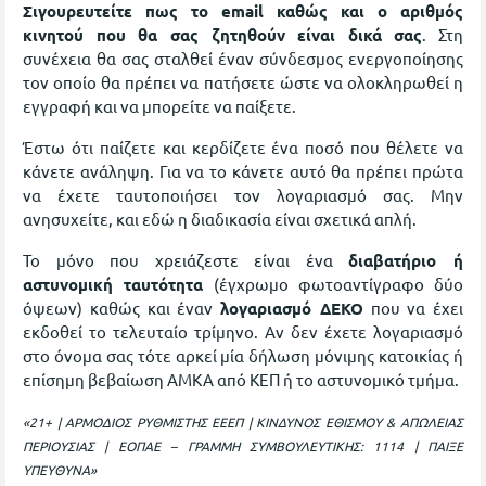
Σιγουρευτείτε πως το email καθώς και ο αριθμός
κινητού που θα σας ζητηθούν είναι δικά σας
. Στη
συνέχεια θα σας σταλθεί έναν σύνδεσμος ενεργοποίησης
τον οποίο θα πρέπει να πατήσετε ώστε να ολοκληρωθεί η
εγγραφή και να μπορείτε να παίξετε.
Έστω ότι παίζετε και κερδίζετε ένα ποσό που θέλετε να
κάνετε ανάληψη. Για να το κάνετε αυτό θα πρέπει πρώτα
να έχετε ταυτοποιήσει τον λογαριασμό σας. Μην
ανησυχείτε, και εδώ η διαδικασία είναι σχετικά απλή.
Το μόνο που χρειάζεστε είναι ένα
διαβατήριο ή
αστυνομική ταυτότητα
(έγχρωμο φωτοαντίγραφο δύο
όψεων) καθώς και έναν
λογαριασμό ΔΕΚΟ
που να έχει
εκδοθεί το τελευταίο τρίμηνο. Αν δεν έχετε λογαριασμό
στο όνομα σας τότε αρκεί μία δήλωση μόνιμης κατοικίας ή
επίσημη βεβαίωση ΑΜΚΑ από ΚΕΠ ή το αστυνομικό τμήμα.
«21+ | ΑΡΜΟΔΙΟΣ ΡΥΘΜΙΣΤΗΣ ΕΕΕΠ | ΚΙΝΔΥΝΟΣ ΕΘΙΣΜΟΥ & ΑΠΩΛΕΙΑΣ
ΠΕΡΙΟΥΣΙΑΣ | ΕΟΠΑΕ – ΓΡΑΜΜΗ ΣΥΜΒΟΥΛΕΥΤΙΚΗΣ: 1114 | ΠΑΙΞΕ
ΥΠΕΥΘΥΝΑ»