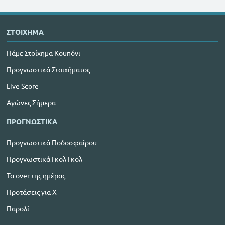
ΣΤΟΙΧΗΜΑ
Πάμε Στοίχημα Κουπόνι
Προγνωστικά Στοιχήματος
Live Score
Αγώνες Σήμερα
ΠΡΟΓΝΩΣΤΙΚΑ
Προγνωστικά Ποδοσφαίρου
Προγνωστικά Γκολ Γκολ
Τα over της ημέρας
Προτάσεις για Χ
Παρολί