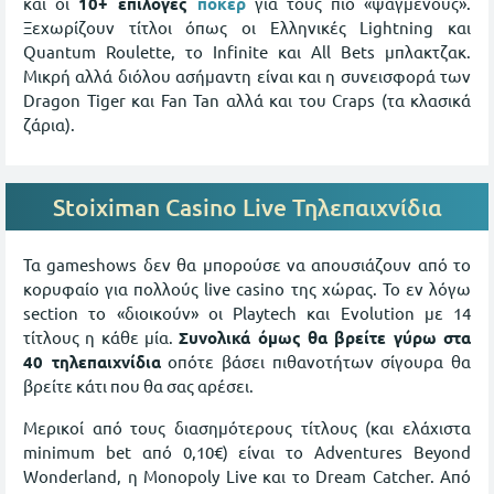
και οι
10+ επιλογές
πόκερ
για τους πιο «ψαγμένους».
Ξεχωρίζουν τίτλοι όπως οι Ελληνικές Lightning και
Quantum Roulette, το Infinite και All Bets μπλακτζακ.
Μικρή αλλά διόλου ασήμαντη είναι και η συνεισφορά των
Dragon Tiger και Fan Tan αλλά και του Craps (τα κλασικά
ζάρια).
Stoiximan Casino Live Τηλεπαιχνίδια
Τα gameshows δεν θα μπορούσε να απουσιάζουν από το
κορυφαίο για πολλούς live casino της χώρας. Το εν λόγω
section το «διοικούν» οι Playtech και Evolution με 14
τίτλους η κάθε μία.
Συνολικά όμως θα βρείτε γύρω στα
40 τηλεπαιχνίδια
οπότε βάσει πιθανοτήτων σίγουρα θα
βρείτε κάτι που θα σας αρέσει.
Μερικοί από τους διασημότερους τίτλους (και ελάχιστα
minimum bet από 0,10€) είναι το Adventures Beyond
Wonderland, η Monopoly Live και το Dream Catcher. Από