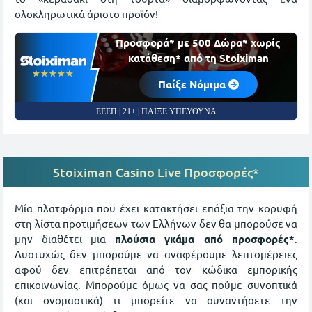
ολοκληρωτικά άριστο προϊόν!
Προσφορά* με 500 Δώρα* χωρίς
κατάθεση* από τη Stoiximan
☆☆☆☆☆
★★★★★
Παίξε Νόμιμα
ΕΕΕΠ | 21+ | ΠΑΙΞΕ ΥΠΕΥΘΥΝΑ
Stoiximan Casino Live Προσφορές*
Μία πλατφόρμα που έχει κατακτήσει επάξια την κορυφή
στη λίστα προτιμήσεων των Ελλήνων δεν θα μπορούσε να
μην διαθέτει μια
πλούσια γκάμα από προσφορές*
.
Δυστυχώς δεν μπορούμε να αναφέρουμε λεπτομέρειες
αφού δεν επιτρέπεται από τον κώδικα εμπορικής
επικοινωνίας. Μπορούμε όμως να σας πούμε συνοπτικά
(και ονομαστικά) τι μπορείτε να συναντήσετε την