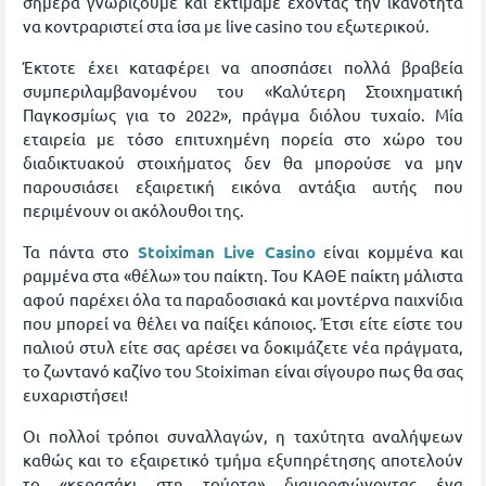
σήμερα γνωρίζουμε και εκτιμάμε έχοντας την ικανότητα
να κοντραριστεί στα ίσα με live casino του εξωτερικού.
Έκτοτε έχει καταφέρει να αποσπάσει πολλά βραβεία
συμπεριλαμβανομένου του «Καλύτερη Στοιχηματική
Παγκοσμίως για το 2022», πράγμα διόλου τυχαίο. Μία
εταιρεία με τόσο επιτυχημένη πορεία στο χώρο του
διαδικτυακού στοιχήματος δεν θα μπορούσε να μην
παρουσιάσει εξαιρετική εικόνα αντάξια αυτής που
περιμένουν οι ακόλουθοι της.
Τα πάντα στο
Stoiximan Live Casino
είναι κομμένα και
ραμμένα στα «θέλω» του παίκτη. Του ΚΑΘΕ παίκτη μάλιστα
αφού παρέχει όλα τα παραδοσιακά και μοντέρνα παιχνίδια
που μπορεί να θέλει να παίξει κάποιος. Έτσι είτε είστε του
παλιού στυλ είτε σας αρέσει να δοκιμάζετε νέα πράγματα,
το ζωντανό καζίνο του Stoiximan είναι σίγουρο πως θα σας
ευχαριστήσει!
Οι πολλοί τρόποι συναλλαγών, η ταχύτητα αναλήψεων
καθώς και το εξαιρετικό τμήμα εξυπηρέτησης αποτελούν
το «κερασάκι στη τούρτα» διαμορφώνοντας ένα