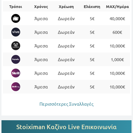
Τρόποι
Χρόνος
Χρέωση
Ελάχιστη
ΜΑΧ/Ημέρα
Άμεσα
Δωρεάν
5€
40,000€
Άμεσα
Δωρεάν
5€
600€
Άμεσα
Δωρεάν
5€
10,000€
Άμεσα
Δωρεάν
5€
1,000€
Άμεσα
Δωρεάν
5€
10,000€
Άμεσα
Δωρεάν
5€
10,000€
Περισσότερες Συναλλαγές
Stoiximan Καζίνο Live Επικοινωνία