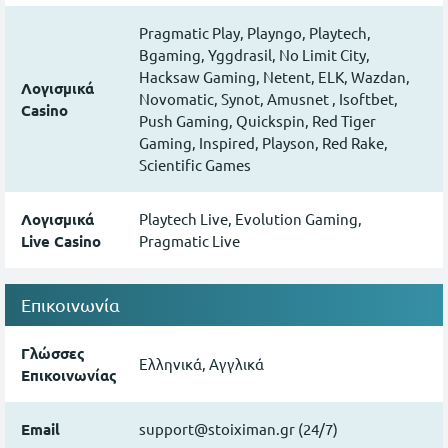
Pragmatic Play, Playngo, Playtech,
Bgaming, Yggdrasil, No Limit City,
Hacksaw Gaming, Netent, ELK, Wazdan,
Λογισμικά
Novomatic, Synot, Amusnet , Isoftbet,
Casino
Push Gaming, Quickspin, Red Tiger
Gaming, Inspired, Playson, Red Rake,
Scientific Games
Λογισμικά
Playtech Live, Evolution Gaming,
Live Casino
Pragmatic Live
Επικοινωνία
Γλώσσες
Ελληνικά, Αγγλικά
Επικοινωνίας
Email
support@stoiximan.gr
(24/7)