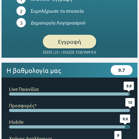
2
Συμπλήρωσε τα στοιχεία
3
Δημιουργία Λογαριασμού
Εγγραφή
ΕΕΕΠ | 21+ | ΠΑΙΞΕ ΥΠΕΥΘΥΝΑ
Η βαθμολογία μας
9.7
9.9
Live Παιχνίδια
10
Προσφορές*
9.6
Mobile
9
Χρόνος Αναλήψεων