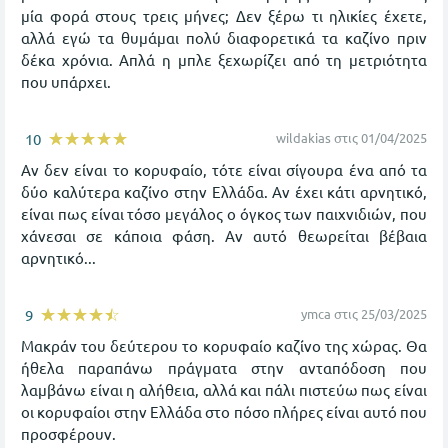
μία φορά στους τρεις μήνες; Δεν ξέρω τι ηλικίες έχετε,
αλλά εγώ τα θυμάμαι πολύ διαφορετικά τα καζίνο πριν
δέκα χρόνια. Απλά η μπλε ξεχωρίζει από τη μετριότητα
που υπάρχει.
☆☆☆☆☆
★★★★★
10
wildakias στις 01/04/2025
Αν δεν είναι το κορυφαίο, τότε είναι σίγουρα ένα από τα
δύο καλύτερα καζίνο στην Ελλάδα. Αν έχει κάτι αρνητικό,
είναι πως είναι τόσο μεγάλος ο όγκος των παιχνιδιών, που
χάνεσαι σε κάποια φάση. Αν αυτό θεωρείται βέβαια
αρνητικό...
☆☆☆☆☆
★★★★★
9
ymca στις 25/03/2025
Μακράν του δεύτερου το κορυφαίο καζίνο της χώρας. Θα
ήθελα παραπάνω πράγματα στην ανταπόδοση που
λαμβάνω είναι η αλήθεια, αλλά και πάλι πιστεύω πως είναι
οι κορυφαίοι στην Ελλάδα στο πόσο πλήρες είναι αυτό που
προσφέρουν.