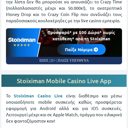
την λίστα δεν θα μπορούσε να απουσιάζει το Crazy Time
(πολλαπλασιαστές μέχρι και 50.000x!), το ανατρεπτικό
Money Drop και το Crazy Coin Flip που συνδυάζει τους
παραδοσιακούς κουλοχέρηδες με την live casino εμπειρία.
Προσφορά* με 500 Δώρα* χωρίς
κατάθεση* από τη Stoiximan
☆☆☆☆☆
★★★★★
Παίξε Νόμιμα
ΕΕΕΠ | 21+ | ΠΑΙΞΕ ΥΠΕΥΘΥΝΑ
Stoiximan Mobile Casino Live App
Το
Stoiximan Casino Live
είναι διαθέσιμο και μέσω
οποιασδήποτε mobile συσκευής καθώς προσφέρεται
εφαρμογή για Android αλλά και για iOS συσκευές.
Λειτουργεί μέχρι και σε Apple Watch, πράγμα που ειλικρινά
δεν φανταζόμασταν καν!