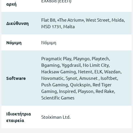
Ελλάδα (ΕΕΕΠ)
αρχή
Flat B8, «The Atrium», West Street, Msida,
Διεύθυνση
MSD 1731, Μalta
Νόμιμη
Νόμιμη
Pragmatic Play, Playngo, Playtech,
Bgaming, Yggdrasil, No Limit City,
Hacksaw Gaming, Netent, ELK, Wazdan,
Software
Novomatic, Synot, Amusnet , Isoftbet,
Push Gaming, Quickspin, Red Tiger
Gaming, Inspired, Playson, Red Rake,
Scientific Games
Ιδιοκτήτρια
Stoiximan Ltd.
εταιρεία