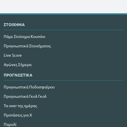
ΣΤΟΙΧΗΜΑ
Πάμε Στοίχημα Κουπόνι
Προγνωστικά Στοιχήματος
Live Score
Αγώνες Σήμερα
ΠΡΟΓΝΩΣΤΙΚΑ
Προγνωστικά Ποδοσφαίρου
Προγνωστικά Γκολ Γκολ
Τα over της ημέρας
Προτάσεις για Χ
Παρολί