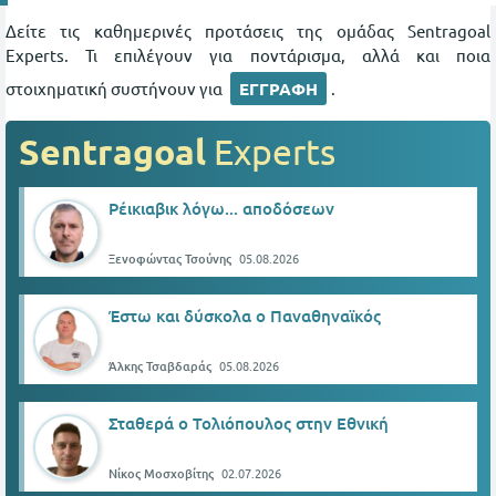
Δείτε τις καθημερινές προτάσεις της ομάδας Sentragoal
Experts. Τι επιλέγουν για ποντάρισμα, αλλά και ποια
στοιχηματική συστήνουν για
ΕΓΓΡΑΦΗ
.
Sentragoal
Experts
Ρέικιαβικ λόγω... αποδόσεων
Ξενοφώντας Τσούνης
05.08.2026
Έστω και δύσκολα ο Παναθηναϊκός
Άλκης Τσαβδαράς
05.08.2026
Σταθερά ο Τολιόπουλος στην Εθνική
Νίκος Μοσχοβίτης
02.07.2026