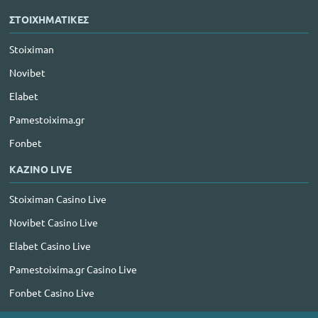
ΣΤΟΙΧΗΜΑΤΙΚΕΣ
Stoiximan
Novibet
Elabet
Pamestoixima.gr
Fonbet
ΚΑΖΙΝΟ LIVE
Stoiximan Casino Live
Novibet Casino Live
Elabet Casino Live
Pamestoixima.gr Casino Live
Fonbet Casino Live