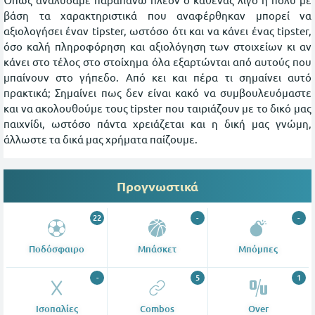
βάση τα χαρακτηριστικά που αναφέρθηκαν μπορεί να
αξιολογήσει έναν tipster, ωστόσο ότι και να κάνει ένας tipster,
όσο καλή πληροφόρηση και αξιολόγηση των στοιχείων κι αν
κάνει στο τέλος στο στοίχημα όλα εξαρτώνται από αυτούς που
μπαίνουν στο γήπεδο. Από κει και πέρα τι σημαίνει αυτό
πρακτικά; Σημαίνει πως δεν είναι κακό να συμβουλευόμαστε
και να ακολουθούμε τους tipster που ταιριάζουν με το δικό μας
παιχνίδι, ωστόσο πάντα χρειάζεται και η δική μας γνώμη,
άλλωστε τα δικά μας χρήματα παίζουμε.
Προγνωστικά
22
-
-
Ποδόσφαιρο
Μπάσκετ
Μπόμπες
-
5
1
Ισοπαλίες
Combos
Over