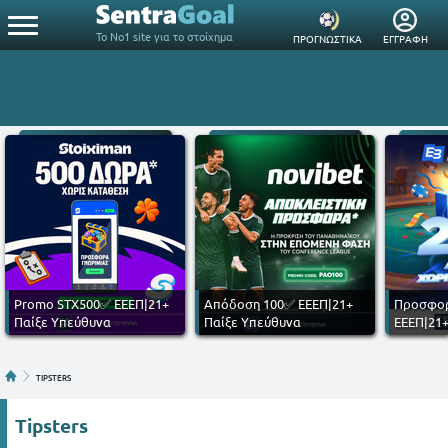
Το Νο1 site για το στοίχημα
ΠΡΟΓΝΩΣΤΙΚΑ
ΕΓΓΡΑΦΗ
Promo STX500✅ ΕΕΕΠ|21+
Απόδοση 100✅ ΕΕΕΠ|21+
Προσφορ
Παίξε Υπεύθυνα
Παίξε Υπεύθυνα
ΕΕΕΠ|21+
TIPSTERS
Tipsters