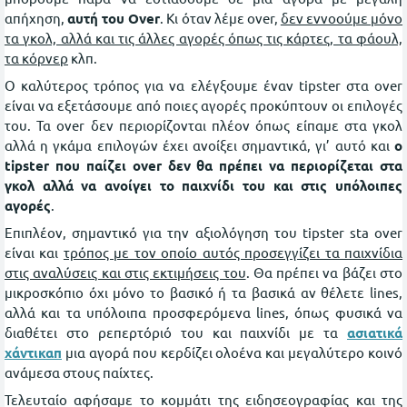
απήχηση,
αυτή του Over
. Κι όταν λέμε over,
δεν εννοούμε μόνο
τα γκολ, αλλά και τις άλλες αγορές όπως τις κάρτες, τα φάουλ,
τα κόρνερ
κλπ.
Ο καλύτερος τρόπος για να ελέγξουμε έναν tipster στα over
είναι να εξετάσουμε από ποιες αγορές προκύπτουν οι επιλογές
του. Τα over δεν περιορίζονται πλέον όπως είπαμε στα γκολ
αλλά η γκάμα επιλογών έχει ανοίξει σημαντικά, γι’ αυτό και
ο
tipster που παίζει over δεν θα πρέπει να περιορίζεται στα
γκολ αλλά να ανοίγει το παιχνίδι του και στις υπόλοιπες
αγορές
.
Επιπλέον, σημαντικό για την αξιολόγηση του tipster sta over
είναι και
τρόπος με τον οποίο αυτός προσεγγίζει τα παιχνίδια
στις αναλύσεις και στις εκτιμήσεις του
. Θα πρέπει να βάζει στο
μικροσκόπιο όχι μόνο το βασικό ή τα βασικά αν θέλετε lines,
αλλά και τα υπόλοιπα προσφερόμενα lines, όπως φυσικά να
διαθέτει στο ρεπερτόριό του και παιχνίδι με τα
ασιατικά
χάντικαπ
μια αγορά που κερδίζει ολοένα και μεγαλύτερο κοινό
ανάμεσα στους παίχτες.
Τελευταίο αφήσαμε το κομμάτι της ειδησεογραφίας και της