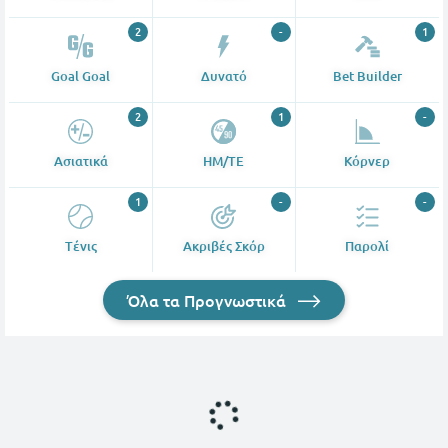
2
-
1
Goal Goal
Δυνατό
Bet Builder
2
1
-
Ασιατικά
ΗΜ/ΤΕ
Κόρνερ
1
-
-
Tένις
Ακριβές Σκόρ
Παρολί
Όλα τα Προγνωστικά