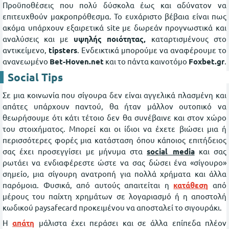
Προϋποθέσεις που πολύ δύσκολα έως και αδύνατον να
επιτευχθούν μακροπρόθεσμα. Το ευχάριστο βέβαια είναι πως
ακόμα υπάρχουν εξαιρετικά site με δωρεάν προγνωστικά και
αναλύσεις και με
υψηλής ποιότητας,
καταρτισμένους στο
αντικείμενο,
tipsters
. Ενδεικτικά μπορούμε να αναφέρουμε το
ανανεωμένο
Bet-Hoven.net
και το πάντα καινοτόμο
Foxbet.gr
.
Social Tips
Σε μια κοινωνία που σίγουρα δεν είναι αγγελικά πλασμένη και
απάτες υπάρχουν παντού, θα ήταν μάλλον ουτοπικό να
θεωρήσουμε ότι κάτι τέτοιο δεν θα συνέβαινε και στον χώρο
του στοιχήματος. Μπορεί και οι ίδιοι να έχετε βιώσει μια ή
περισσότερες φορές μια κατάσταση όπου κάποιος επιτήδειος
σας έχει προσεγγίσει με μήνυμα στα
social media
και σας
ρωτάει να ενδιαφέρεστε ώστε να σας δώσει ένα «σίγουρο»
σημείο, μια σίγουρη ανατροπή για πολλά χρήματα και άλλα
παρόμοια. Φυσικά, από αυτούς απαιτείται η
κατάθεση
από
μέρους του παίχτη χρημάτων σε λογαριασμό ή η αποστολή
κωδικού paysafecard προκειμένου να αποσταλεί το σιγουράκι.
Η
απάτη
μάλιστα έχει περάσει και σε άλλα επίπεδα πλέον