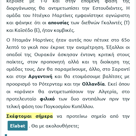
κέρδισε με 1-0 και στην επόμενη φάση της
διοργάνωσης θα αντιμετωπίσει την Εστουδιάντες. Η
ομάδα του Ντιέγκο Μαρτίνες εμφανίστηκε αγνώριστη
και φάνηκε ότι οι
απουσίες
των διεθνών Γκαλιντές (Τ)
και Καϊσέδο (Ε), ήταν κομβικές.
Ο Νταμιάν Μαρτίνες ήταν αυτός που πέτυχε στο 65ο
λεπτό το γκολ που έκρινε την αναμέτρηση. Έξαλλοι οι
οπαδοί της Ουρακάν άσκησαν έντονη κριτική στους
παίκτες, στον προπονητή αλλά και τη διοίκηση της
ομάδας τους. Δεν θα παραμείνουμε, άλλο, στο Σαραντί
και στην
Αργεντινή
και θα ετοιμάσουμε βαλίτσες με
προορισμό το Ρότερνταμ και την
Ολλανδία
. Εκεί όπου
οι «οράνιε» θα αντιμετωπίσουν την Αλγερία, στο
προτελευταίο
φιλικό
των δυο αντιπάλων πριν την
τελική φάση του Παγκοσμίου Κυπέλλου.
Σκέφτομαι σήμερα
να προτείνω σημείο από την
Elabet
. Θα με ακολουθήσετε;