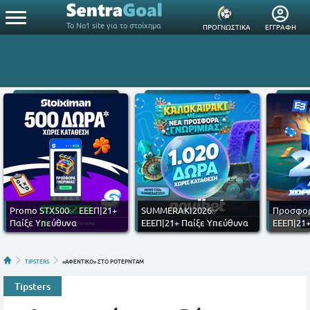
Το Νο1 site για το στοίχημα
ΠΡΟΓΝΩΣΤΙΚΑ
ΕΓΓΡΑΦΗ
Promo STX500✅ ΕΕΕΠ|21+
SUMMERAKI2026✅
Προσφορ
Παίξε Υπεύθυνα
ΕΕΕΠ|21+ Παίξε Υπεύθυνα
ΕΕΕΠ|21+
TIPSTERS
«ΑΦΕΝΤΙΚΟ» ΣΤΟ ΡΟΤΕΡΝΤΑΜ
Tipsters