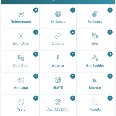
31
-
1
Ποδόσφαιρο
Μπάσκετ
Μπόμπες
3
4
1
Ισοπαλίες
Combos
Over
5
1
3
Goal Goal
Δυνατό
Bet Builder
10
1
1
Ασιατικά
ΗΜ/ΤΕ
Κόρνερ
1
1
1
Tένις
Ακριβές Σκόρ
Παρολί