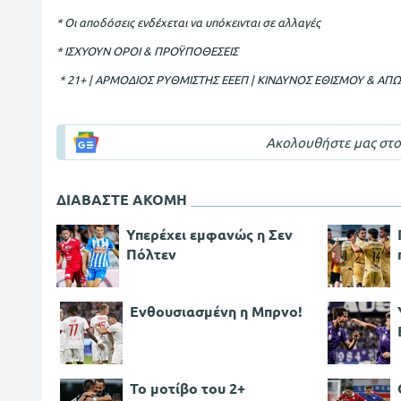
* Οι αποδόσεις ενδέχεται να υπόκεινται σε αλλαγές
* ΙΣΧΥΟΥΝ ΟΡΟΙ & ΠΡΟΫΠΟΘΕΣΕΙΣ
* 21+ | ΑΡΜΟΔΙΟΣ ΡΥΘΜΙΣΤΗΣ ΕΕΕΠ | ΚΙΝΔΥΝΟΣ ΕΘΙΣΜΟΥ & ΑΠΩ
Ακολουθήστε μας στ
ΔΙΑΒΑΣΤΕ ΑΚΟΜΗ
Υπερέχει εμφανώς η Σεν
Πόλτεν
Ενθουσιασμένη η Μπρνο!
Το μοτίβο του 2+