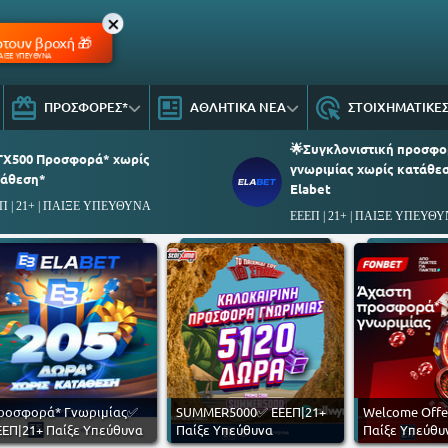
τουν βροχή 🎁
 ΠΑΙΞΕ ΥΠΕΥΘΥΝΑ
ΠΡΟΣΦΟΡΕΣ*
ΑΘΛΗΤΙΚΑ ΝΕΑ
ΣΤΟΙΧΗΜΑΤΙΚΕ
🌟Συγκλονιστική προσφ
X500 Προσφορά* χωρίς
γνωριμίας χωρίς κατάθε
τάθεση*
Elabet
Π | 21+ | ΠΑΙΞΕ ΥΠΕΥΘΥΝΑ
ΕΕΕΠ | 21+ | ΠΑΙΞΕ ΥΠΕΥΘ
ροσφορά* Γνωριμίας✅
SUMMER5000✅ ΕΕΕΠ|21+
Welcome Offe
ΕΕΠ|21+ Παίξε Υπεύθυνα
Παίξε Υπεύθυνα
Παίξε Υπεύθυ