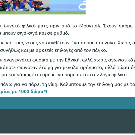
α δυνατό φιλικό ματς πριν από το Μουντιάλ. Έχουν ακόμα 
α μπουν σιγά-σιγά και σε ρυθμό.
ους και τους νέους να συνθέτουν ένα σούπερ σύνολο. Χωρίς
 συνήθως και με αρκετές επιλογές από τον πάγκο.
ου αναγεννάται φυσικά με την Εθνική, αλλά χωρίς αγωνιστικό
υ κάποτε φαινόταν έτοιμη για μεγάλα πράγματα, αλλά τώρα δ
νομα και κάπως έτσι πρέπει να πορευτεί στο εν λόγω φιλικό.
πάνω για να πάρει τη νίκη. Καλύπτουμε την επιλογή μας με τ
ίας με 1000 δώρα*!