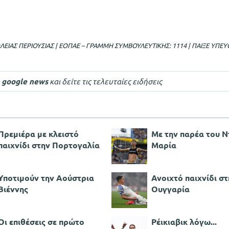
ΛΕΙΑΣ ΠΕΡΙΟΥΣΙΑΣ | ΕΟΠΑΕ – ΓΡΑΜΜΗ ΣΥΜΒΟΥΛΕΥΤΙΚΗΣ: 1114 | ΠΑΙΞΕ ΥΠΕ
ο
google news
και δείτε τις τελευταίες ειδήσεις
Πρεμιέρα με κλειστό
Με την παρέα του Ν
παιχνίδι στην Πορτογαλία
Μαρία
Υποτιμούν την Αούστρια
Ανοιχτό παιχνίδι στ
Βιέννης
Ουγγαρία
Οι επιθέσεις σε πρώτο
Ρέικιαβικ λόγω...