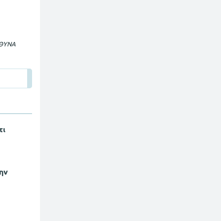
ΥΘΥΝΑ
τι
ην