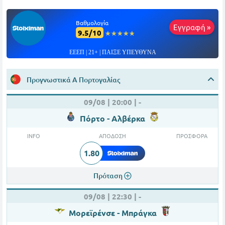
Βαθμολογία
Εγγραφή »
9.5/10
☆☆☆☆☆
★★★★★
ΕΕΕΠ | 21+ | ΠΑΙΞΕ ΥΠΕΥΘΥΝΑ
Προγνωστικά Α Πορτογαλίας
09/08 |
20:00
|
-
Πόρτο - Αλβέρκα
INFO
ΑΠΟΔΟΣΗ
ΠΡΟΣΦΟΡΑ
1.80
Πρόταση
09/08 |
22:30
|
-
Μορεϊρένσε - Μπράγκα