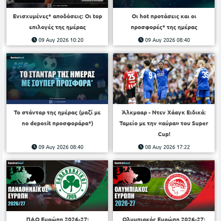
Ενισχυμένες* αποδόσεις: Οι top
Οι hot προτάσεις και οι
επιλογές της ημέρας
προσφορές* της ημέρας
09 Αυγ 2026 10:20
09 Αυγ 2026 08:40
Το στάνταρ της ημέρας (μαζί με
Άλκμααρ - Ντεν Χάαγκ Ειδικά:
no deposit προσφοράρα*)
Ταμείο με την «αύρα» του Super
Cup!
09 Αυγ 2026 08:40
08 Αυγ 2026 17:22
ΠΑΟ Ευρώπη 2026-27:
Ολυμπιακός Ευρώπη 2026-27: