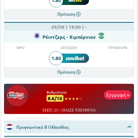
1.80
Πρόταση
09/08 |
18:00
|
-
Ρέιντζερς - Χιμπέρνιαν
INFO
ΑΠΟΔΟΣΗ
ΠΡΟΣΦΟΡΑ
1.80
Πρόταση
Βαθμολογία
Εγγραφή »
8.6/10
☆☆☆☆☆
★★★★★
ΕΕΕΠ | 21+ | ΠΑΙΞΕ ΥΠΕΥΘΥΝΑ
Προγνωστικά Β Ολλανδίας