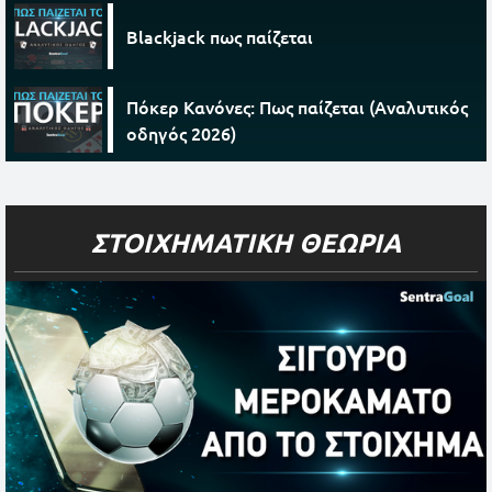
Blackjack πως παίζεται
Πόκερ Κανόνες: Πως παίζεται (Αναλυτικός
οδηγός 2026)
ΣΤΟΙΧΗΜΑΤΙΚΗ ΘΕΩΡΙΑ