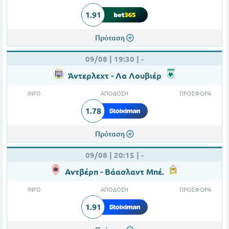
1.91
Πρόταση
09/08 |
19:30
|
-
Άντερλεχτ - Λα Λουβιέρ
INFO
ΑΠΟΔΟΣΗ
ΠΡΟΣΦΟΡΑ
1.78
Πρόταση
09/08 |
20:15
|
-
Αντβέρπ - Βάασλαντ Μπέ.
INFO
ΑΠΟΔΟΣΗ
ΠΡΟΣΦΟΡΑ
1.91