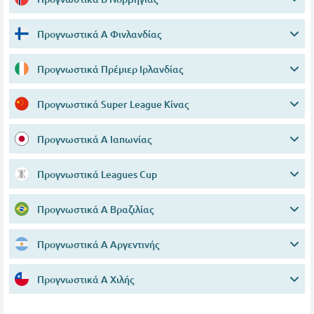
Προγνωστικά A Φινλανδίας
Προγνωστικά Πρέμιερ Ιρλανδίας
Προγνωστικά Super League Κίνας
Προγνωστικά Α Ιαπωνίας
Προγνωστικά Leagues Cup
Προγνωστικά Α Βραζιλίας
Προγνωστικά A Αργεντινής
Προγνωστικά Α Χιλής