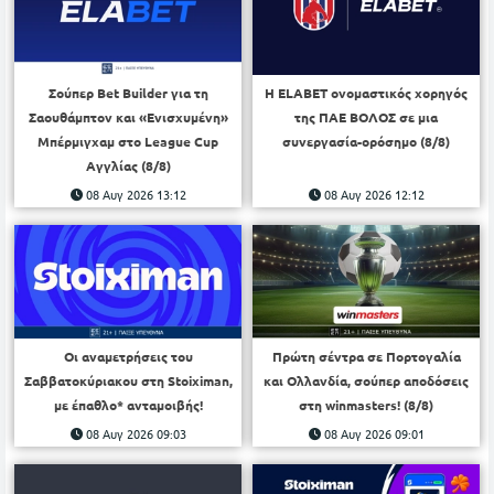
Σούπερ Bet Builder για τη
Η ELABET ονομαστικός χορηγός
Σαουθάμπτον και «Ενισχυμένη»
της ΠΑΕ ΒΟΛΟΣ σε μια
Μπέρμιγχαμ στο League Cup
συνεργασία-ορόσημο (8/8)
Αγγλίας (8/8)
08 Αυγ 2026 13:12
08 Αυγ 2026 12:12
Οι αναμετρήσεις του
Πρώτη σέντρα σε Πορτογαλία
Σαββατοκύριακου στη Stoiximan,
και Ολλανδία, σούπερ αποδόσεις
με έπαθλο* ανταμοιβής!
στη winmasters! (8/8)
08 Αυγ 2026 09:03
08 Αυγ 2026 09:01