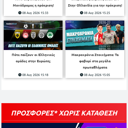
Μονόδρομος η πρόκριση!
Στην Ολλανδία για την πρόκριση!
08 Αυγ 2026 15:33
08 Αυγ 2026 15:25
Πότε παίζουν οι Ελληνικές
Μακροχρόνια Στοιχήματα: Τα
ομάδες στην Ευρώπη;
φαβορί στα μεγάλα
πρωταθλήματα
08 Αυγ 2026 15:18
08 Αυγ 2026 15:05
ΠΡΟΣΦΟΡΕΣ* ΧΩΡΙΣ ΚΑΤΑΘΕΣΗ