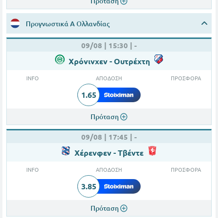
Πρόταση
Προγνωστικά Α Ολλανδίας
09/08 |
15:30
|
-
Χρόνινχεν - Ουτρέχτη
INFO
ΑΠΟΔΟΣΗ
ΠΡΟΣΦΟΡΑ
1.65
Πρόταση
09/08 |
17:45
|
-
Χέρενφεν - Τβέντε
INFO
ΑΠΟΔΟΣΗ
ΠΡΟΣΦΟΡΑ
3.85
Πρόταση