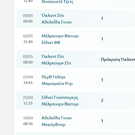
12:40
Νιούκαστλ Τζετς
Όκλαντ Σίτι
09/05
1
09:00
Αδελαΐδα Γιουν.
Μέλμπουρν Βίκτορι
02/05
1
12:40
Σίδνεϊ ΦΚ
Όκλαντ Σίτι
02/05
Πρόκριση Όκλαν
08:00
Μέλμπουρν Σίτι
Περθ Γκλόρι
25/04
1
14:45
Μπρισμπέιν Ρορ
Σίδνεϊ Γουόντερερς
25/04
2
12:35
Μέλμπουρν Βίκτορι
Αδελαΐδα Γιουν.
19/04
1
08:30
Μακάρθουρ