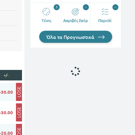
1
-
-
Tένις
Ακριβές Σκόρ
Παρολί
Όλα τα Προγνωστικά
+/-
-30.00
-30.00
-20.00