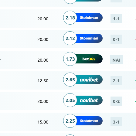
2.18
20.00
1-1
2.12
20.00
0-1
1.73
τ
20.00
ΝΑΙ
2.65
12.50
2-1
2.05
20.00
0-2
2.25
15.00
3-1