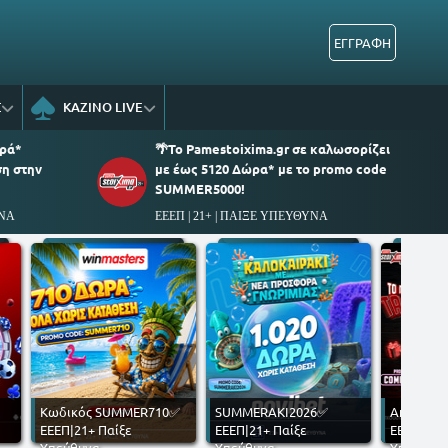
ΕΓΓΡΑΦΗ
Σ
ΚΑΖΙΝΟ LIVE
ορά*
🌴To Pamestoixima.gr σε καλωσορίζει
ση στην
με έως 5120 Δώρα* με το promo code
SUMMER5000!
ΥΝΑ
ΕΕΕΠ | 21+ | ΠΑΙΞΕ ΥΠΕΥΘΥΝΑ
Κωδικός SUMMER710✅
SUMMERAKI2026✅
Αποκλεισ
ΕΕΕΠ|21+ Παίξε
ΕΕΕΠ|21+ Παίξε
ΕΕΕΠ|21+
Υπεύθυνα
Υπεύθυνα
Υπεύθυν