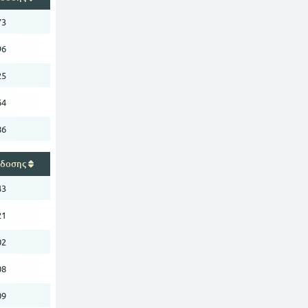
73
96
25
64
86
δοσης
43
21
02
08
09