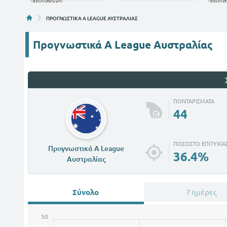
ΠΡΟΓΝΩΣΤΙΚΑ A LEAGUE ΑΥΣΤΡΑΛΙΑΣ
Προγνωστικά A League Αυστραλίας
ΠΟΝΤΑΡΙΣΜΑΤΑ
44
ΠΟΣΟΣΤΟ
ΕΠΙΤΥΧΙΑ
Προγνωστικά A League
36.4%
Αυστραλίας
Σύνολο
7 ημέρες
50