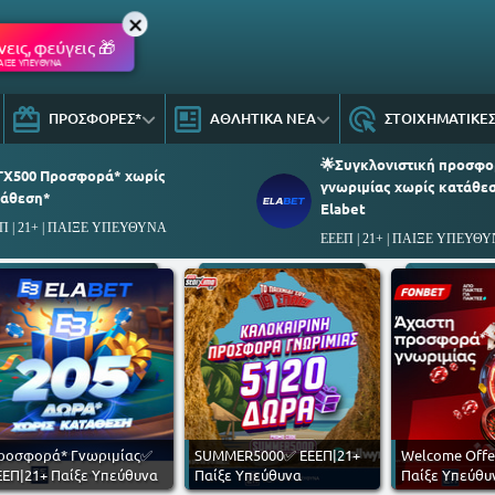
νεις, φεύγεις 🎁
 ΠΑΙΞΕ ΥΠΕΥΘΥΝΑ
ΠΡΟΣΦΟΡΕΣ*
ΑΘΛΗΤΙΚΑ ΝΕΑ
ΣΤΟΙΧΗΜΑΤΙΚΕ
🌟Συγκλονιστική προσφ
X500 Προσφορά* χωρίς
γνωριμίας χωρίς κατάθε
τάθεση*
Elabet
Π | 21+ | ΠΑΙΞΕ ΥΠΕΥΘΥΝΑ
ΕΕΕΠ | 21+ | ΠΑΙΞΕ ΥΠΕΥΘ
ροσφορά* Γνωριμίας✅
SUMMER5000✅ ΕΕΕΠ|21+
Welcome Offe
ΕΕΠ|21+ Παίξε Υπεύθυνα
Παίξε Υπεύθυνα
Παίξε Υπεύθυ