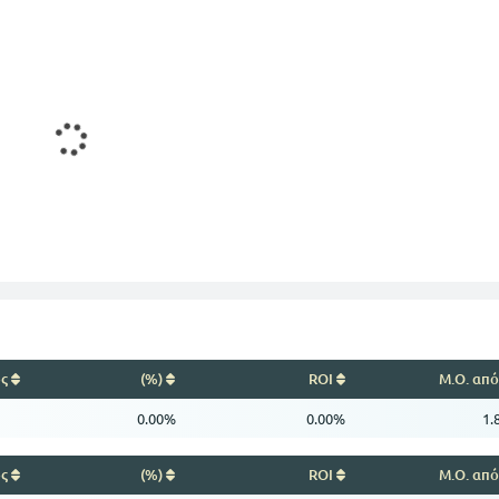
ος
(%)
ROI
Μ.Ο.
από
0.00%
0.00%
1.
ος
(%)
ROI
Μ.Ο.
από