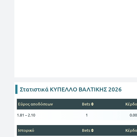
Στατιστικά
ΚΥΠΕΛΛΟ ΒΑΛΤΙΚΗΣ
2026
Εύρος
αποδόσεων
Bets
Κέρδ
1.81 – 2.10
1
0.00
Ιστορικό
Bets
Κέρδ