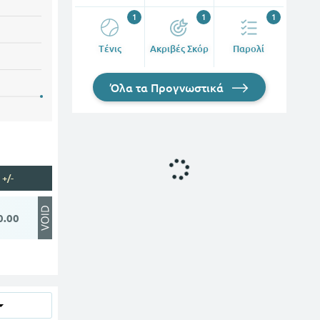
1
1
1
Tένις
Ακριβές Σκόρ
Παρολί
Όλα τα Προγνωστικά
+/-
0.00