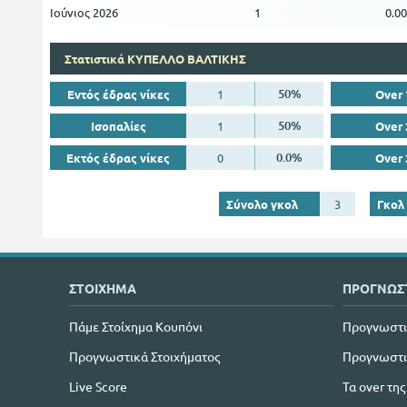
Ιούνιος 2026
1
0.00
Στατιστικά ΚΥΠΕΛΛΟ ΒΑΛΤΙΚΗΣ
50%
Εντός έδρας νίκες
1
Over 
50%
Ισοπαλίες
1
Over 
0.0%
Εκτός έδρας νίκες
0
Over 
Σύνολο γκολ
3
Γκολ
ΣΤΟΙΧΗΜΑ
ΠΡΟΓΝΩΣ
Πάμε Στοίχημα Κουπόνι
Προγνωστι
Προγνωστικά Στοιχήματος
Προγνωστι
Live Score
Τα over της