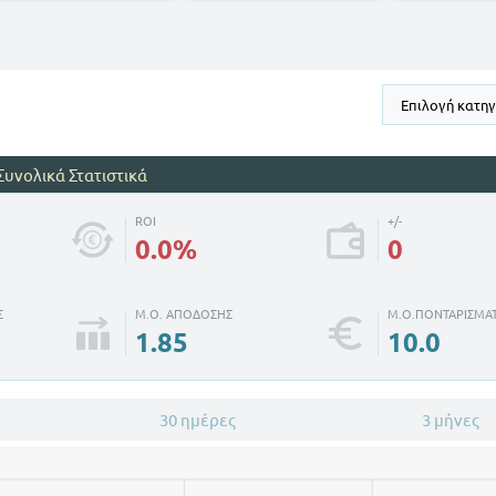
Επιλογή κατη
Συνολικά Στατιστικά
ROI
+/-
0.0%
0
Σ
Μ.Ο. ΑΠΟΔΟΣΗΣ
Μ.Ο.
ΠΟΝΤΑΡΙΣΜΑ
1.85
10.0
30 ημέρες
3 μήνες