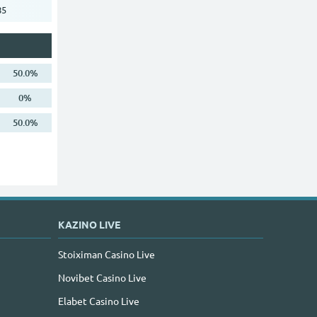
85
50.0%
0%
50.0%
ΚΑΖΙΝΟ LIVE
Stoiximan Casino Live
Novibet Casino Live
Elabet Casino Live