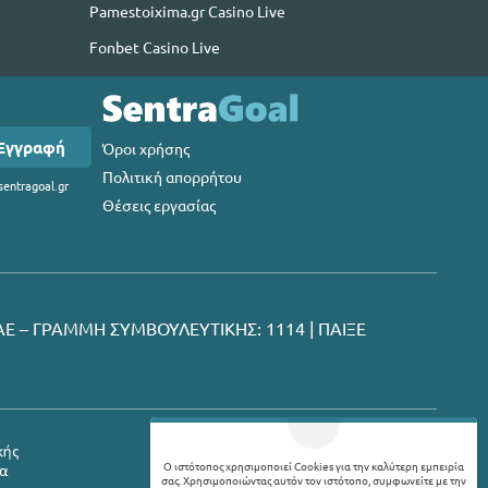
Pamestoixima.gr Casino Live
Fonbet Casino Live
Εγγραφή
Όροι χρήσης
Πολιτική απορρήτου
entragoal.gr
Θέσεις εργασίας
Ε – ΓΡΑΜΜΗ ΣΥΜΒΟΥΛΕΥΤΙΚΗΣ: 1114 |
ΠΑΙΞΕ
Ο ιστότοπος χρησιμοποιεί Cookies για την καλύτερη εμπειρία
σας. Χρησιμοποιώντας αυτόν τον ιστότοπο, συμφωνείτε με την