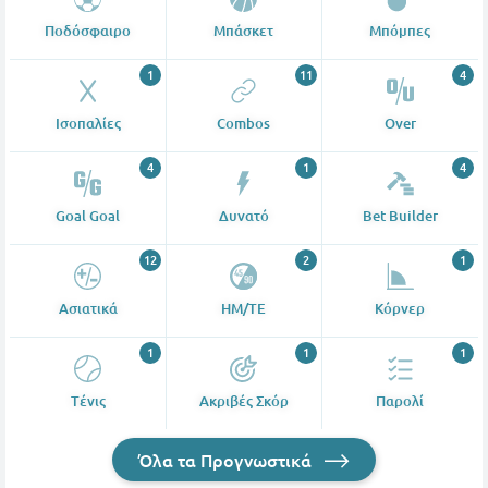
Ποδόσφαιρο
Μπάσκετ
Μπόμπες
1
11
4
Ισοπαλίες
Combos
Over
4
1
4
Goal Goal
Δυνατό
Bet Builder
12
2
1
Ασιατικά
ΗΜ/ΤΕ
Κόρνερ
1
1
1
Tένις
Ακριβές Σκόρ
Παρολί
Όλα τα Προγνωστικά