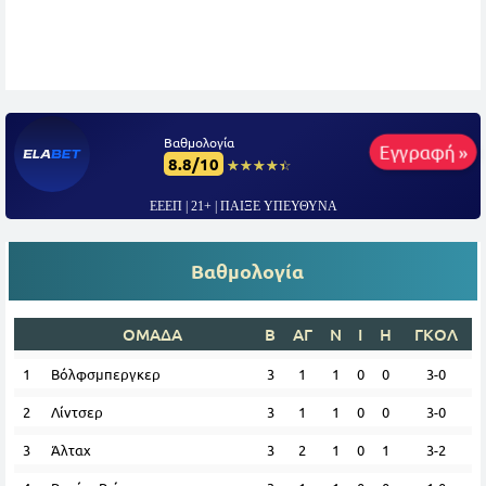
Βαθμολογία
Εγγραφή »
8.8/10
☆☆☆☆☆
★★★★★
ΕΕΕΠ | 21+ | ΠΑΙΞΕ ΥΠΕΥΘΥΝΑ
Βαθμολογία
ΟΜΑΔΑ
Β
ΑΓ
Ν
Ι
Η
ΓΚΟΛ
1
Βόλφσμπεργκερ
3
1
1
0
0
3-0
2
Λίντσερ
3
1
1
0
0
3-0
3
Άλταχ
3
2
1
0
1
3-2