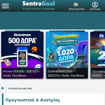
Το Νο1 site για το στοίχημα
ΠΡΟΓΝΩΣΤΙΚΑ
ΕΓΓΡΑΦΗ
Promo STX500✅ ΕΕΕΠ|21+
SUMMERAKI2026✅
Προσφορ
Παίξε Υπεύθυνα
ΕΕΕΠ|21+ Παίξε Υπεύθυνα
ΕΕΕΠ|21+
ΠΡΟΓΝΩΣΤΙΚΑ Α ΑΥΣΤΡΙΑΣ
Προγνωστικά Α Αυστρίας