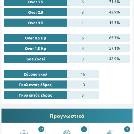
71.4%
Over 1.5
5
42.9%
Over 2.5
3
14.3%
Over 3.5
1
85.7%
Over 0.5 Ημ
6
57.1%
Over 1.5 Ημ
4
42.9%
Goal/Goal
3
Σύνολο γκολ
16
Γκολ εντός έδρας
13
Γκολ εκτός έδρας
3
Προγνωστικά
52
-
1