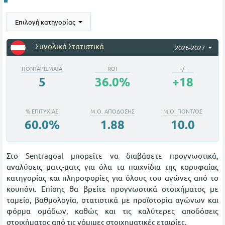
Επιλογή κατηγορίας
Συνολικά Στατιστικά
2026-2027
ΠΟΝΤΑΡΙΣΜΑΤΑ
ROI
+/-
5
36.0%
+18
%
ΕΠΙΤΥΧΙΑΣ
Μ.Ο. ΑΠΟΔΟΣΗΣ
Μ.Ο.
ΠΟΝΤ/ΟΣ
60.0%
1.88
10.0
Στο Sentragoal μπορείτε να διαβάσετε προγνωστικά,
αναλύσεις ματς-ματς για όλα τα παιχνίδια της κορυφαίας
κατηγορίας και πληροφορίες για όλους του αγώνες από το
κουπόνι. Επίσης θα βρείτε προγνωστικά στοιχήματος με
ταμείο, βαθμολογία, στατιστικά με προϊστορία αγώνων και
φόρμα ομάδων, καθώς και τις καλύτερες αποδόσεις
στοιχήματος από τις νόμιμες στοιχηματικές εταιρίες.