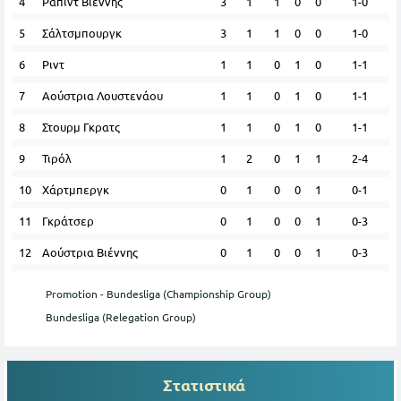
4
Ραπίντ Βιέννης
3
1
1
0
0
1-0
5
Σάλτσμπουργκ
3
1
1
0
0
1-0
6
Ριντ
1
1
0
1
0
1-1
7
Αούστρια Λουστενάου
1
1
0
1
0
1-1
8
Στουρμ Γκρατς
1
1
0
1
0
1-1
9
Τιρόλ
1
2
0
1
1
2-4
10
Χάρτμπεργκ
0
1
0
0
1
0-1
11
Γκράτσερ
0
1
0
0
1
0-3
12
Αούστρια Βιέννης
0
1
0
0
1
0-3
Promotion - Bundesliga (Championship Group)
Bundesliga (Relegation Group)
Στατιστικά