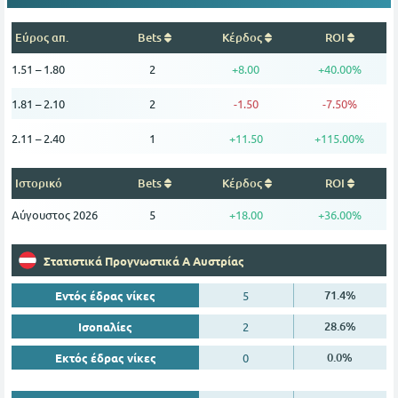
Εύρος
απ.
Bets
Κέρδος
ROI
1.51 – 1.80
2
+8.00
+40.00%
1.81 – 2.10
2
-1.50
-7.50%
2.11 – 2.40
1
+11.50
+115.00%
Ιστορικό
Bets
Κέρδος
ROI
Αύγουστος 2026
5
+18.00
+36.00%
Στατιστικά Προγνωστικά Α Αυστρίας
71.4%
Εντός έδρας νίκες
5
28.6%
Ισοπαλίες
2
0.0%
Εκτός έδρας νίκες
0