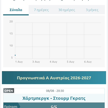
Σύνολο
7 ημέρες
30 ημέρες
3 μήνες
20
15
10
5
1 Αυγ
3 Αυγ
4 Αυγ
5 Αυγ
6 Αυγ
Προγνωστικά Α Αυστρίας
2026-2027
OPEN
08/08 - 20:30
Χάρτμπεργκ - Στουρμ Γκρατς
Πρόταση
G/G