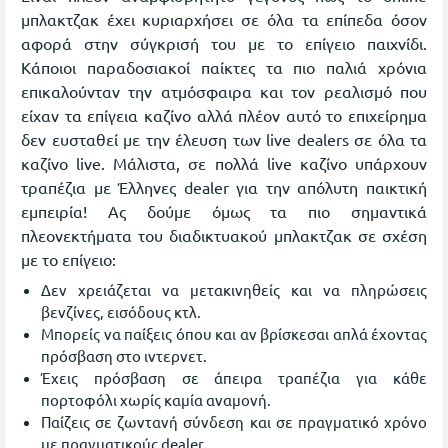
μπλακτζακ έχει κυριαρχήσει σε όλα τα επίπεδα όσον
αφορά στην σύγκρισή του με το επίγειο παιχνίδι.
Κάποιοι παραδοσιακοί παίκτες τα πιο παλιά χρόνια
επικαλούνταν την ατμόσφαιρα και τον ρεαλισμό που
είχαν τα επίγεια καζίνο αλλά πλέον αυτό το επιχείρημα
δεν ευσταθεί με την έλευση των live dealers σε όλα τα
καζίνο live. Μάλιστα, σε πολλά live καζίνο υπάρχουν
τραπέζια με Έλληνες dealer για την απόλυτη παικτική
εμπειρία! Ας δούμε όμως τα πιο σημαντικά
πλεονεκτήματα του διαδικτυακού μπλακτζακ σε σχέση
με το επίγειο:
Δεν χρειάζεται να μετακινηθείς και να πληρώσεις
βενζίνες, εισόδους κτλ.
Μπορείς να παίξεις όπου και αν βρίσκεσαι απλά έχοντας
πρόσβαση στο ιντερνετ.
Έχεις πρόσβαση σε άπειρα τραπέζια για κάθε
πορτοφόλι χωρίς καμία αναμονή.
Παίζεις σε ζωντανή σύνδεση και σε πραγματικό χρόνο
με πραγματικούς dealer.