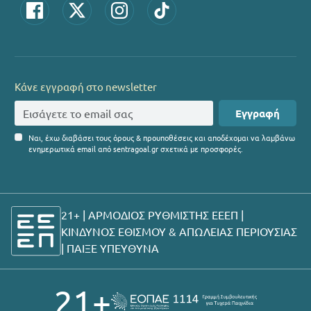
Κάνε εγγραφή στο newsletter
Εγγραφή
Ναι, έχω διαβάσει τους όρους & προυποθέσεις και αποδέχομαι να λαμβάνω
ενημερωτικά email από sentragoal.gr σχετικά με προσφορές.
21+ | ΑΡΜΟΔΙΟΣ ΡΥΘΜΙΣΤΗΣ ΕΕΕΠ |
ΚΙΝΔΥΝΟΣ ΕΘΙΣΜΟΥ & ΑΠΩΛΕΙΑΣ ΠΕΡΙΟΥΣΙΑΣ
|
ΠΑΙΞΕ ΥΠΕΥΘΥΝΑ
21+