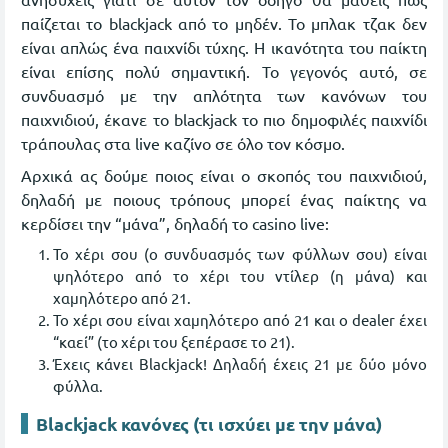
παίζεται το blackjack από το μηδέν. To μπλακ τζακ δεν
είναι απλώς ένα παιχνίδι τύχης. Η ικανότητα του παίκτη
είναι επίσης πολύ σημαντική. Το γεγονός αυτό, σε
συνδυασμό με την απλότητα των κανόνων του
παιχνιδιού, έκανε το blackjack το πιο δημοφιλές παιχνίδι
τράπουλας στα live καζίνο σε όλο τον κόσμο.
Αρχικά ας δούμε ποιος είναι ο σκοπός του παιχνιδιού,
δηλαδή με ποιους τρόπους μπορεί ένας παίκτης να
κερδίσει την “μάνα”, δηλαδή το casino live:
Το χέρι σου (ο συνδυασμός των φύλλων σου) είναι
ψηλότερο από το χέρι του ντίλερ (η μάνα) και
χαμηλότερο από 21.
Το χέρι σου είναι χαμηλότερο από 21 και ο dealer έχει
“καεί” (το χέρι του ξεπέρασε το 21).
Έχεις κάνει Blackjack! Δηλαδή έχεις 21 με δύο μόνο
φύλλα.
Blackjack κανόνες (τι ισχύει με την μάνα)