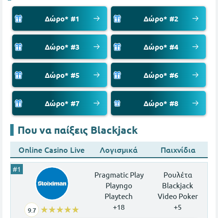
Δώρο* #1
Δώρο* #2
Δώρο* #3
Δώρο* #4
Δώρο* #5
Δώρο* #6
Δώρο* #7
Δώρο* #8
Που να παίξεις Blackjack
Online Casino Live
Λογισμικά
Παιχνίδια
Pragmatic Play
Ρουλέτα
Playngo
Blackjack
Playtech
Video Poker
+18
+5
☆☆☆☆☆
★★★★★
9.7