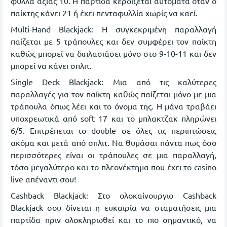
φύλλα αξίας 10. Η παρτίδα κερδίζεται αυτόματα όταν ο
παίκτης κάνει 21 ή έχει πενταφυλλία χωρίς να καεί.
Multi-Hand Blackjack
:
H συγκεκριμένη παραλλαγή
παίζεται με 5 τράπουλες και δεν συμφέρει τον παίκτη
καθώς μπορεί να διπλασιάσει μόνο στο 9-10-11 και δεν
μπορεί να κάνει σπλιτ.
Single Deck Blackjack
: Μια από τις καλύτερες
παραλλαγές για τον παίκτη καθώς παίζεται μόνο με μια
τράπουλα όπως λέει και το όνομα της. Η μάνα τραβάει
υποχρεωτικά από soft 17 και το μπλακτζακ πληρώνει
6/5. Επιτρέπεται το double σε όλες τις περιπτώσεις
ακόμα και μετά από σπλιτ. Να θυμάσαι πάντα πως όσο
περισσότερες είναι οι τράπουλες σε μια παραλλαγή,
τόσο μεγαλύτερο και το πλεονέκτημα που έχει το casino
live απέναντι σου!
Cashback Blackjack:
Στο ολοκαίνουργιο Cashback
Blackjack σου δίνεται η ευκαιρία να σταματήσεις μια
παρτίδα πριν ολοκληρωθεί και το πιο σημαντικό, να