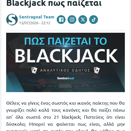
Blackjack πως παίζεται
Sentragoal Team
13/07/2026 - 22:12
Θέλεις να γίνεις ένας σωστός και ικανός παίκτης που θα
γνωρίζει πολύ καλά τους κανόνες και θα παίζει πάνω
απ' όλα σωστά στο 21 blackjack; Πιστεύεις ότι είναι
δύσκολο; Mπορεί να φαίνεται πως είναι, αλλά μην
ανησυχείς γιατί σε αυτόν τον οδηγό θα μάθεις πως