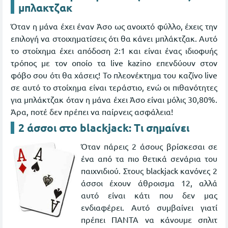
μπλακτζακ
Όταν η μάνα έχει έναν Άσο ως ανοιχτό φύλλο, έχεις την
επιλογή να στοιχηματίσεις ότι θα κάνει μπλάκτζακ. Αυτό
το στοίχημα έχει απόδοση 2:1 και είναι ένας ιδιοφυής
τρόπος με τον οποίο τα live kazino επενδύουν στον
φόβο σου ότι θα χάσεις! Το πλεονέκτημα του καζίνο live
σε αυτό το στοίχημα είναι τεράστιο, ενώ οι πιθανότητες
για μπλάκτζακ όταν η μάνα έχει Άσο είναι μόλις 30,80%.
Άρα, ποτέ δεν πρέπει να παίρνεις ασφάλεια!
2 άσσοι στο blackjack: Tι σημαίνει
Όταν πάρεις 2 άσους βρίσκεσαι σε
ένα από τα πιο θετικά σενάρια του
παιχνιδιού. Στους blackjack κανόνες 2
άσσοι έχουν άθροισμα 12, αλλά
αυτό είναι κάτι που δεν μας
ενδιαφέρει. Αυτό συμβαίνει γιατί
πρέπει ΠΑΝΤΑ να κάνουμε σπλιτ