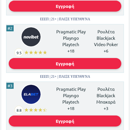
Εγγραφή
ΕΕΕΠ | 21+ | ΠΑΙΞΕ ΥΠΕΥΘΥΝΑ
Pragmatic Play
Ρουλέτα
Playngo
Blackjack
Playtech
Video Poker
+18
+6
☆☆☆☆☆
★★★★★
9.5
Εγγραφή
ΕΕΕΠ | 21+ | ΠΑΙΞΕ ΥΠΕΥΘΥΝΑ
Pragmatic Play
Ρουλέτα
Playngo
Blackjack
Playtech
Mπακαρά
+18
+3
☆☆☆☆☆
★★★★★
8.8
Εγγραφή