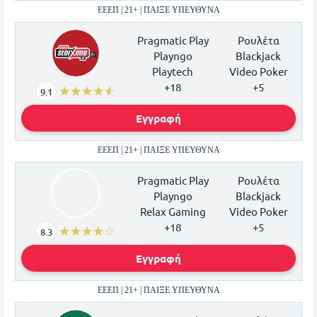
ΕΕΕΠ | 21+ | ΠΑΙΞΕ ΥΠΕΥΘΥΝΑ
Pragmatic Play
Ρουλέτα
Playngo
Blackjack
Playtech
Video Poker
+18
+5
☆☆☆☆☆
★★★★★
9.1
Εγγραφή
ΕΕΕΠ | 21+ | ΠΑΙΞΕ ΥΠΕΥΘΥΝΑ
Pragmatic Play
Ρουλέτα
Playngo
Blackjack
Relax Gaming
Video Poker
+18
+5
☆☆☆☆☆
★★★★★
8.3
Εγγραφή
ΕΕΕΠ | 21+ | ΠΑΙΞΕ ΥΠΕΥΘΥΝΑ