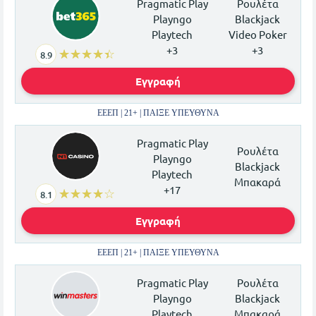
Pragmatic Play
Ρουλέτα
Playngo
Blackjack
Playtech
Video Poker
+3
+3
☆☆☆☆☆
★★★★★
8.9
Εγγραφή
ΕΕΕΠ | 21+ | ΠΑΙΞΕ ΥΠΕΥΘΥΝΑ
Pragmatic Play
Ρουλέτα
Playngo
Blackjack
Playtech
Mπακαρά
+17
☆☆☆☆☆
★★★★★
8.1
Εγγραφή
ΕΕΕΠ | 21+ | ΠΑΙΞΕ ΥΠΕΥΘΥΝΑ
Pragmatic Play
Ρουλέτα
Playngo
Blackjack
Playtech
Mπακαρά