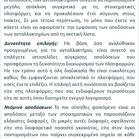
μεγάλη απόκλιση συγκριτικά με τις στοιχηματικές
πλατφόρμες και να προκαλέσουν έτσι σύγχυση στους
παίκτες. Σε μια τέτοια περίπτωση, το μόνο που έχετε να
κάνετε είναι να αφαιρέσετε την εμφάνιση των αποδόσεων
των ανταλλακτηρίων από τη σχετική λίστα.
Δυνατότητα επιλογής:
Με βάση όσα αναλύθηκαν
προηγουμένως για τα ανταλλακτήρια, είναι συνετό να
επιλέγετε ιστοσελίδες σύγκρισης αποδόσεων που
προσφέρουν τη δυνατότητα διαχωρισμού των πλατφορμών.
Με τον τρόπο αυτό η όλη διαδικασία θα είναι ευκολότερη
καθώς θα εμφανίζονται αποκλειστικά οι πλατφόρμες που
εσείς έχετε επιλέξει. Η επιλογή αυτή συνίσταται να βασίζεται
είτε στις πλατφόρμες που σας ενδιαφέρουν περισσότερο
είτε σε αυτές όπου διατηρείτε ενεργό λογαριασμό.
Ντόμινο αποδόσεων:
Το πιο σύνηθες φαινόμενο είναι οι
αποδόσεις μεταξύ των στοιχηματικών να παρουσιάζουν
ελάχιστες διαφορές. Οι μικρές αυτές διαφορές οφείλονται
είτε στο διαφορετικό ποσοστό γκανιότας, είτε στον όγκο
πονταρισμάτων που παίρνει συγκεκριμένο σημείο σε κάθε