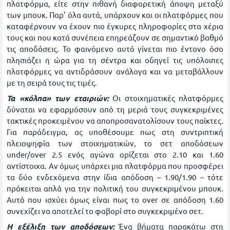
πλατφόρμα, είτε στην πιθανή διαφορετική άποψη μεταξύ
των μπουκ. Παρ’ όλα αυτά, υπάρχουν και οι πλατφόρμες που
καταφέρνουν να έχουν πιο έγκυρες πληροφορίες στα χέρια
τους και που κατά συνέπεια επηρεάζουν σε σημαντικό βαθμό
τις αποδόσεις. Το φαινόμενο αυτό γίνεται πιο έντονο όσο
πλησιάζει η ώρα για τη σέντρα και οδηγεί τις υπόλοιπες
πλατφόρμες να αντιδράσουν ανάλογα και να μεταβάλλουν
με τη σειρά τους τις τιμές.
Τα «κόλπα» των εταιριών:
Οι στοιχηματικές πλατφόρμες
δύναται να εφαρμόσουν από τη μεριά τους συγκεκριμένες
τακτικές προκειμένου να αποπροσανατολίσουν τους παίκτες.
Για παράδειγμα, ας υποθέσουμε πως στη συντριπτική
πλειοψηφία των στοιχηματικών, το σετ αποδόσεων
under/over 2.5 ενός αγώνα ορίζεται στο 2.10 και 1.60
αντίστοιχα. Αν όμως υπάρχει μια πλατφόρμα που προσφέρει
τα δύο ενδεχόμενα στην ίδια απόδοση – 1.90/1.90 – τότε
πρόκειται απλά για την πολιτική του συγκεκριμένου μπουκ.
Αυτό που ισχύει όμως είναι πως το over σε απόδοση 1.60
συνεχίζει να αποτελεί το φαβορί στο συγκεκριμένο σετ.
Η εξέλιξη των αποδόσεων:
Ένα βήματα παρακάτω στη