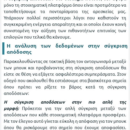
μόνο τη στοιχηματική πλατφόρμα όπου είναι προτιμότερο να
τοποθετήσουμε τα πονταρίσματα της αρεσκείας μας.
Υπάρχουν πολλοί περισσότεροι λόγοι που καθιστούν τη
συγκεκριμένη ενέργεια απαραίτητη και οι οποίοι έχουν κοινή
συνισταμένη την αύξηση των πιθανοτήτων επιτυχίας των
επιλογών που τελικά θα κάνουμε.
Η ανάλυση των δεδομένων στην σύγκριση
απόδοσης
Παρακολουθώντας σε τακτική βάση τον ανταγωνισμό μεταξύ
των μπουκ και προβαίνοντας στη σύγκριση αποδόσεων θα
είστε σε θέση να εξάγετε ασφαλέστερα συμπεράσματα. Στον
οδηγό που ακολουθεί θα εστιάσουμε στα βασικότερα σημεία
όπου πρέπει να ρίξετε το βάρος κατά τη σύγκριση
αποδόσεων:
Η σύγκριση αποδόσεων στην πιο απλή της
μορφή:
Πρόκειται για την απλή σύγκριση μεταξύ των
αποδόσεων που κάθε στοιχηματική πλατφόρμα προσφέρει.
Με τον έλεγχο αυτό γίνεται εύκολη η απόφαση για τον μπουκ
όπου θα ρισκάρουμε στο σημείο που έχουμε αποφασίσει.