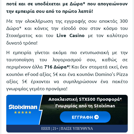
ποτέ και σε υποδέχεται με Δώρα* που απογειώνουν
την εμπειρία σου από το πρώτο λεπτό!
Με την ολοκλήρωση της εγγραφής σου αποκτάς 300
Δώρα* και κάνεις την είσοδό σου στον κόσμο του
Στοιχήματος και του
Live Casino
με τον καλύτερο
δυνατό τρόπο!
Η εμπειρία γίνεται ακόμα πιο εντυπωσιακή με την
ταυτοποίηση του λογαριασμού σου, καθώς σε
περιμένουν άλλα
716 Δώρα*
! Και δεν σταματά εκεί, ένα
κουπόνι eFood αξίας 5€ και ένα κουπόνι Domino’s Pizza
αξίας 5€ έρχονται να συμπληρώσουν ένα πακέτο
γνωριμίας γεμάτο προνόμια!
Αποκλειστική STX500 Προσφορά*
Γνωριμίας από τη Stoiximan
☆☆☆☆☆
★★★★★
EΓΓΡΑΦΗ
ΕΕΕΠ | 21+ | ΠΑΙΞΕ ΥΠΕΥΘΥΝΑ