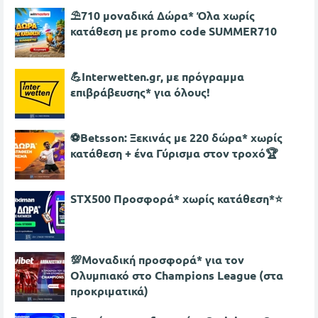
⛱️710 μοναδικά Δώρα* Όλα χωρίς
κατάθεση με promo code SUMMER710
💪Interwetten.gr, με πρόγραμμα
επιβράβευσης* για όλους!
⚽Betsson: Ξεκινάς με 220 δώρα* χωρίς
κατάθεση + ένα Γύρισμα στον τροχό🏆
STX500 Προσφορά* χωρίς κατάθεση*⭐
💯Μοναδική προσφορά* για τoν
Ολυμπιακό στο Champions League (στα
προκριματικά)