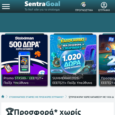
Το Νο1 site για το στοίχημα
ΠΡΟΓΝΩΣΤΙΚΑ
ΕΓΓΡΑΦΗ
Promo STX500✅ ΕΕΕΠ|21+
SUMMERAKI2026✅
Προσφορ
Παίξε Υπεύθυνα
ΕΕΕΠ|21+ Παίξε Υπεύθυνα
ΕΕΕΠ|21+
ΣΤΟΙΧΗΜΑΤΙΚΕΣ ΕΤΑΙΡΙΕΣ ΜΕ ΠΡΟΣΦΟΡΕΣ ΕΓΓΡΑΦΗΣ*
🏆ΠΡΟΣΦΟΡΑ* ΧΩΡΙΣ ΚΑΤΑΘΕΣΗ* ΜΕ 1026 ΔΩ
🏆Προσφορά* χωρίς