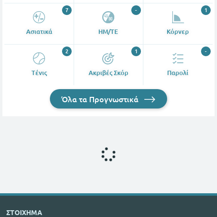
7
-
1
Ασιατικά
ΗΜ/ΤΕ
Κόρνερ
2
1
-
Tένις
Ακριβές Σκόρ
Παρολί
Όλα τα Προγνωστικά
ΣΤΟΙΧΗΜΑ