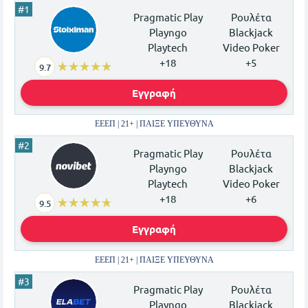
Pragmatic Play
Ρουλέτα
Playngo
Blackjack
Playtech
Video Poker
+18
+5
☆☆☆☆☆
★★★★★
9.7
Εγγραφή
ΕΕΕΠ | 21+ | ΠΑΙΞΕ ΥΠΕΥΘΥΝΑ
Pragmatic Play
Ρουλέτα
Playngo
Blackjack
Playtech
Video Poker
+18
+6
☆☆☆☆☆
★★★★★
9.5
Εγγραφή
ΕΕΕΠ | 21+ | ΠΑΙΞΕ ΥΠΕΥΘΥΝΑ
Pragmatic Play
Ρουλέτα
Playngo
Blackjack