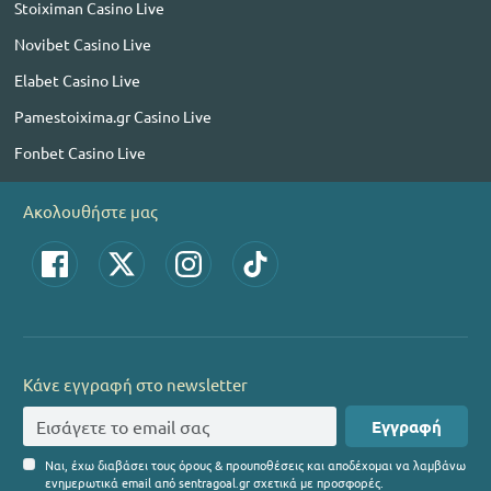
Stoiximan Casino Live
Novibet Casino Live
Elabet Casino Live
Pamestoixima.gr Casino Live
Fonbet Casino Live
Ακολουθήστε μας
Κάνε εγγραφή στο newsletter
Εγγραφή
Ναι, έχω διαβάσει τους όρους & προυποθέσεις και αποδέχομαι να λαμβάνω
ενημερωτικά email από sentragoal.gr σχετικά με προσφορές.