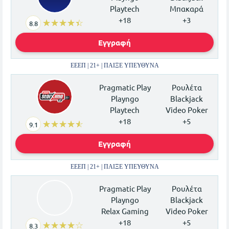
Playtech
Mπακαρά
+18
+3
☆☆☆☆☆
★★★★★
8.8
Εγγραφή
ΕΕΕΠ | 21+ | ΠΑΙΞΕ ΥΠΕΥΘΥΝΑ
Pragmatic Play
Ρουλέτα
Playngo
Blackjack
Playtech
Video Poker
+18
+5
☆☆☆☆☆
★★★★★
9.1
Εγγραφή
ΕΕΕΠ | 21+ | ΠΑΙΞΕ ΥΠΕΥΘΥΝΑ
Pragmatic Play
Ρουλέτα
Playngo
Blackjack
Relax Gaming
Video Poker
+18
+5
☆☆☆☆☆
★★★★★
8.3