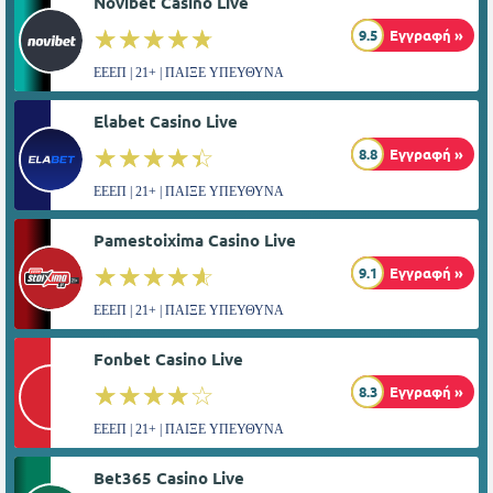
Novibet Casino Live
☆☆☆☆☆
★★★★★
9.5
Εγγραφή »
ΕΕΕΠ | 21+ | ΠΑΙΞΕ ΥΠΕΥΘΥΝΑ
Elabet Casino Live
☆☆☆☆☆
★★★★★
8.8
Εγγραφή »
ΕΕΕΠ | 21+ | ΠΑΙΞΕ ΥΠΕΥΘΥΝΑ
Pamestoixima Casino Live
☆☆☆☆☆
★★★★★
9.1
Εγγραφή »
ΕΕΕΠ | 21+ | ΠΑΙΞΕ ΥΠΕΥΘΥΝΑ
Fonbet Casino Live
☆☆☆☆☆
★★★★★
8.3
Εγγραφή »
ΕΕΕΠ | 21+ | ΠΑΙΞΕ ΥΠΕΥΘΥΝΑ
Bet365 Casino Live