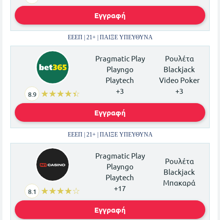
Εγγραφή
ΕΕΕΠ | 21+ | ΠΑΙΞΕ ΥΠΕΥΘΥΝΑ
Pragmatic Play
Ρουλέτα
Playngo
Blackjack
Playtech
Video Poker
+3
+3
☆☆☆☆☆
★★★★★
8.9
Εγγραφή
ΕΕΕΠ | 21+ | ΠΑΙΞΕ ΥΠΕΥΘΥΝΑ
Pragmatic Play
Ρουλέτα
Playngo
Blackjack
Playtech
Mπακαρά
+17
☆☆☆☆☆
★★★★★
8.1
Εγγραφή