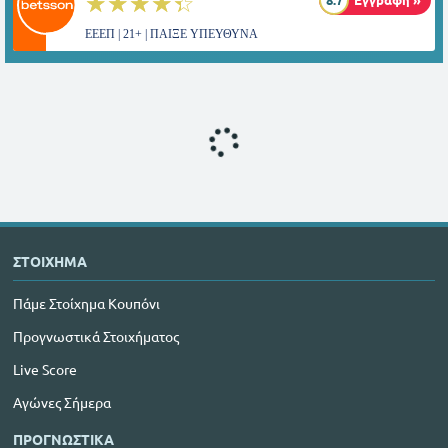
☆☆☆☆☆
★★★★★
ΕΕΕΠ | 21+ | ΠΑΙΞΕ ΥΠΕΥΘΥΝΑ
ΣΤΟΙΧΗΜΑ
Πάμε Στοίχημα Κουπόνι
Προγνωστικά Στοιχήματος
Live Score
Αγώνες Σήμερα
ΠΡΟΓΝΩΣΤΙΚΑ