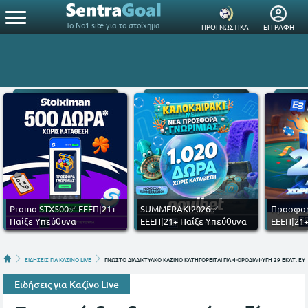
Το Νο1 site για το στοίχημα
ΠΡΟΓΝΩΣΤΙΚΑ
ΕΓΓΡΑΦΗ
Promo STX500✅ ΕΕΕΠ|21+
SUMMERAKI2026✅
Προσφορ
Παίξε Υπεύθυνα
ΕΕΕΠ|21+ Παίξε Υπεύθυνα
ΕΕΕΠ|21+
ΕΙΔΗΣΕΙΣ ΓΙΑ ΚΑΖΙΝΟ LIVE
ΓΝΩΣΤΟ ΔΙΑΔΙΚΤΥΑΚΟ ΚΑΖΙΝΟ ΚΑΤΗΓΟΡΕΙΤΑΙ ΓΙΑ ΦΟΡΟΔΙΑΦΥΓΗ 29 ΕΚΑΤ. ΕΥ
Ειδήσεις για Καζίνο Live