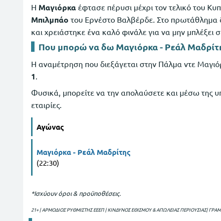
Η
Μαγιόρκα
έφτασε πέρυσι μέχρι τον τελικό του Κυπ
Μπιλμπάο
του Ερνέστο Βαλβέρδε. Στο πρωτάθλημα δ
και χρειάστηκε ένα καλό φινάλε για να μην μπλέξει 
Που μπορώ να δω Μαγιόρκα - Ρεάλ Μαδρίτη
Η αναμέτρηση που διεξάγεται στην Πάλμα ντε Μαγιό
1
.
Φυσικά, μπορείτε να την απολαύσετε και μέσω της 
εταιρίες.
Αγώνας
Μαγιόρκα - Ρεάλ Μαδρίτης
(22:30)
*Ισχύουν όροι & προϋποθέσεις.
21+ | ΑΡΜΟΔΙΟΣ ΡΥΘΜΙΣΤΗΣ ΕΕΕΠ | ΚΙΝΔΥΝΟΣ ΕΘΙΣΜΟΥ & ΑΠΩΛΕΙΑΣ ΠΕΡΙΟΥΣΙΑΣ| ΓΡΑΜ