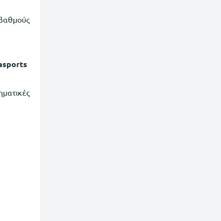
 βαθμούς
asports
ηματικές