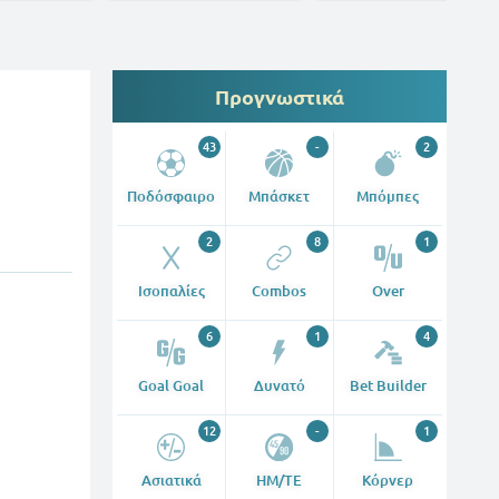
Προγνωστικά
43
-
2
Ποδόσφαιρο
Μπάσκετ
Μπόμπες
2
8
1
Ισοπαλίες
Combos
Over
6
1
4
Goal Goal
Δυνατό
Bet Builder
12
-
1
Ασιατικά
ΗΜ/ΤΕ
Κόρνερ