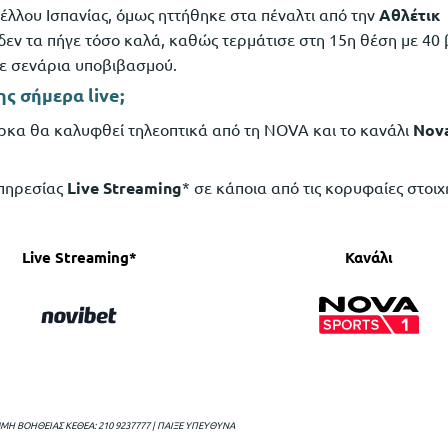
έλλου Ισπανίας, όμως ηττήθηκε στα πέναλτι από την
Αθλέτικ
εν τα πήγε τόσο καλά, καθώς τερμάτισε στη 15η θέση με 40
σε σενάρια υποβιβασμού.
ς σήμερα live;
ρκα θα καλυφθεί τηλεοπτικά από τη NOVA και το κανάλι
Nov
υπηρεσίας
Live Streaming
* σε κάποια από τις κορυφαίες στοιχ
Live Streaming*
Κανάλι
ΜΗ ΒΟΗΘΕΙΑΣ ΚΕΘΕΑ: 210 9237777 | ΠΑΙΞΕ ΥΠΕΥΘΥΝΑ