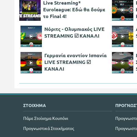
Live Streaming*
Euroleague: Εδώ θα δούμε
το Final 4!
Νόριτς - Ολυμπιακός LIVE
STREAMING ☑️ ΚΑΝΑΛΙ
Γερμανία εναντίον Ισπανία
LIVE STREAMING ☑️
ΚΑΝΑΛΙ
ΣΤΟΙΧΗΜΑ
ΠΡΟΓΝΩΣ
Πάμε Στοίχημα Κουπόνι
Προγνωστι
Προγνωστικά Στοιχήματος
Προγνωστι