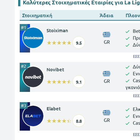
Καλύτερες Στοιχηματικές Εταιρίες για La Li
Στοιχηματική
Άδεια
Πλεον
Stoiximan
Bet
Πρι
GR
☆☆☆☆☆
★★★★★
9.5
Δύο
ΕΕΕ
Δύο
Novibet
Ενι
Cas
GR
☆☆☆☆☆
★★★★★
9.1
γκανι
ΕΕΕ
Elabet
Ελκ
Ενι
GR
☆☆☆☆☆
★★★★★
8.8
Cas
ΕΕΕ