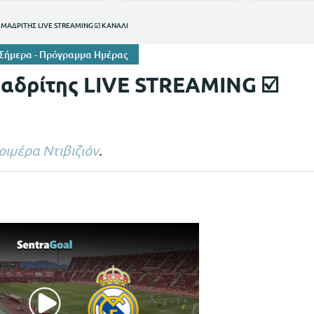
ΜΑΔΡΙΤΗΣ LIVE STREAMING ☑️ ΚΑΝΑΛΙ
Σήμερα - Πρόγραμμα Ημέρας
αδρίτης LIVE STREAMING ☑️
ριμέρα Ντιβιζιόν
.