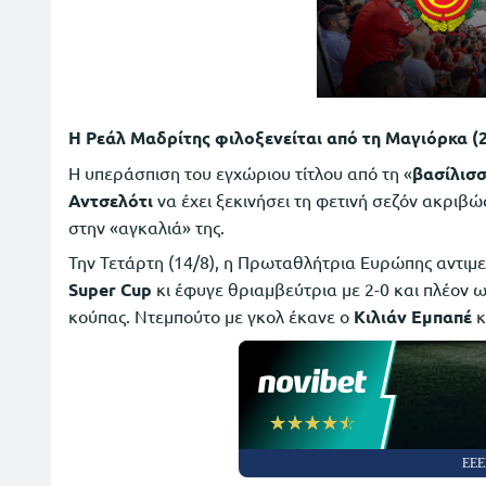
Η Ρεάλ Μαδρίτης φιλοξενείται από τη Μαγιόρκα (
Η υπεράσπιση του εγχώριου τίτλου από τη «
βασίλισ
Αντσελότι
να έχει ξεκινήσει τη φετινή σεζόν ακριβ
στην «αγκαλιά» της.
Την Τετάρτη (14/8), η Πρωταθλήτρια Ευρώπης αντιμ
Super Cup
κι έφυγε θριαμβεύτρια με 2-0 και πλέον ως
κούπας. Ντεμπούτο με γκολ έκανε ο
Κιλιάν Εμπαπέ
κ
☆☆☆☆☆
★★★★★
ΕΕΕ