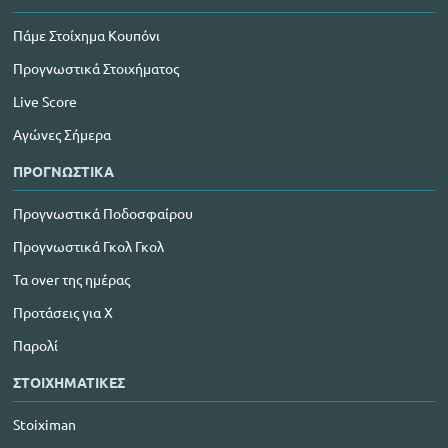
Πάμε Στοίχημα Κουπόνι
Προγνωστικά Στοιχήματος
Live Score
Αγώνες Σήμερα
ΠΡΟΓΝΩΣΤΙΚΑ
Προγνωστικά Ποδοσφαίρου
Προγνωστικά Γκολ Γκολ
Τα over της ημέρας
Προτάσεις για Χ
Παρολί
ΣΤΟΙΧΗΜΑΤΙΚΕΣ
Stoiximan