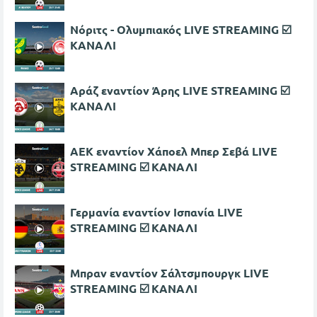
Νόριτς - Ολυμπιακός LIVE STREAMING ☑️
ΚΑΝΑΛΙ
Αράζ εναντίον Άρης LIVE STREAMING ☑️
ΚΑΝΑΛΙ
ΑΕΚ εναντίον Χάποελ Μπερ Σεβά LIVE
STREAMING ☑️ ΚΑΝΑΛΙ
Γερμανία εναντίον Ισπανία LIVE
STREAMING ☑️ ΚΑΝΑΛΙ
Μπραν εναντίον Σάλτσμπουργκ LIVE
STREAMING ☑️ ΚΑΝΑΛΙ