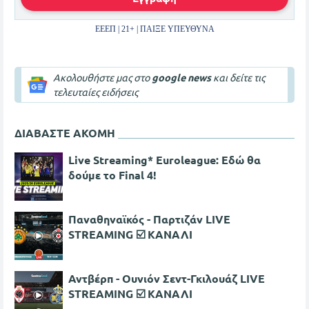
ΕΕΕΠ | 21+ | ΠΑΙΞΕ ΥΠΕΥΘΥΝΑ
Ακολουθήστε μας στο
google news
και δείτε τις
τελευταίες ειδήσεις
ΔΙΑΒΑΣΤΕ ΑΚΟΜΗ
Live Streaming* Euroleague: Εδώ θα
δούμε το Final 4!
Παναθηναϊκός - Παρτιζάν LIVE
STREAMING ☑️ ΚΑΝΑΛΙ
Αντβέρπ - Ουνιόν Σεντ-Γκιλουάζ LIVE
STREAMING ☑️ ΚΑΝΑΛΙ