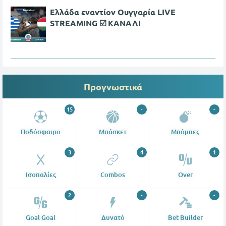
Ελλάδα εναντίον Ουγγαρία LIVE
STREAMING ☑️ ΚΑΝΑΛΙ
Προγνωστικά
15
-
-
Ποδόσφαιρο
Μπάσκετ
Μπόμπες
3
4
1
Ισοπαλίες
Combos
Over
2
-
-
Goal Goal
Δυνατό
Bet Builder