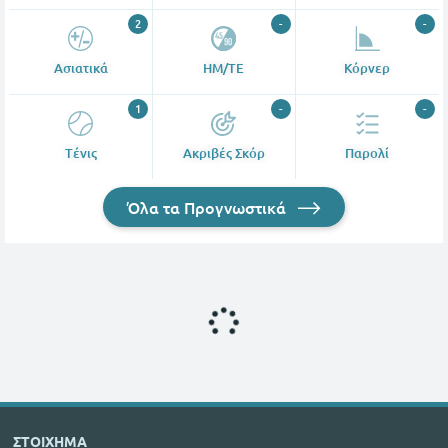
2
-
-
Ασιατικά
ΗΜ/ΤΕ
Κόρνερ
1
-
-
Tένις
Ακριβές Σκόρ
Παρολί
Όλα τα Προγνωστικά
ΣΤΟΙΧΗΜΑ