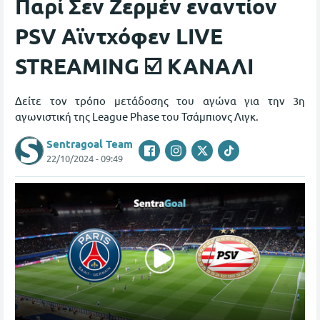
Παρί Σεν Ζερμέν εναντίον
PSV Αϊντχόφεν LIVE
STREAMING ☑️ ΚΑΝΑΛΙ
Δείτε τον τρόπο μετάδοσης του αγώνα για την 3η
αγωνιστική της League Phase του Τσάμπιονς Λιγκ.
Sentragoal Team
22/10/2024 - 09:49