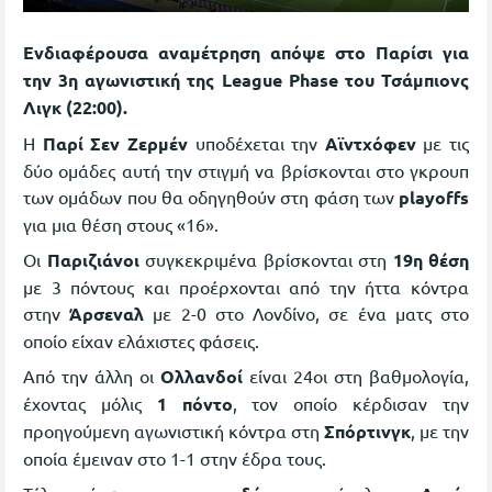
Ενδιαφέρουσα αναμέτρηση απόψε στο Παρίσι για
την 3η αγωνιστική της League Phase του Τσάμπιονς
Λιγκ (22:00).
Η
Παρί Σεν Ζερμέν
υποδέχεται την
Αϊντχόφεν
με τις
δύο ομάδες αυτή την στιγμή να βρίσκονται στο γκρουπ
των ομάδων που θα οδηγηθούν στη φάση των
playoffs
για μια θέση στους «16».
Οι
Παριζιάνοι
συγκεκριμένα βρίσκονται στη
19η θέση
με 3 πόντους και προέρχονται από την ήττα κόντρα
στην
Άρσεναλ
με 2-0 στο Λονδίνο, σε ένα ματς στο
οποίο είχαν ελάχιστες φάσεις.
Από την άλλη οι
Ολλανδοί
είναι 24οι στη βαθμολογία,
έχοντας μόλις
1 πόντο
, τον οποίο κέρδισαν την
προηγούμενη αγωνιστική κόντρα στη
Σπόρτινγκ
, με την
οποία έμειναν στο 1-1 στην έδρα τους.