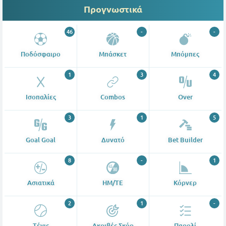
Προγνωστικά
46
-
-
Ποδόσφαιρο
Μπάσκετ
Μπόμπες
1
3
4
Ισοπαλίες
Combos
Over
3
1
5
Goal Goal
Δυνατό
Bet Builder
8
-
1
Ασιατικά
ΗΜ/ΤΕ
Κόρνερ
2
1
-
Tένις
Ακριβές Σκόρ
Παρολί