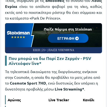
Τέλος, σύμφωνα με τις
αποδόσεις
το σύνολο του
Λουίς
Ενρίκε
είναι το απόλυτο φαβορί για τη νίκη, καθώς
εκτός από το ποιοτικότερο ρόστερ θα έχει σύμμαχο και
το κατάμεστο «Park De Princes».
Παίξε Νόμιμα στη Stoiximan
☆☆☆☆☆
★★★★★
ΕΓΓΡΑΦΗ
ΕΕΕΠ | 21+ | ΠΑΙΞΕ ΥΠΕΥΘΥΝΑ
Που μπορώ να δω Παρί Σεν Ζερμέν - PSV
Αϊντχόφεν live*
Τα τηλεοπτικά δικαιώματα της διοργάνωσης ανήκουν
στην Cosmote, η οποία θα προβάλλει το ματς μέσα από
το
Cosmote Sport 7HD
, ενώ δυστυχώς δεν υπάρχει η
δυνατότητα προβολής μέσω
Live Streaming*
.
Αγώνας
Live Tracker
Κανάλι