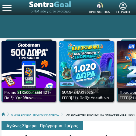
Το Νο1 site για το στοίχημα
ΠΡΟΓΝΩΣΤΙΚΑ
ΕΓΓΡΑΦΗ
Promo STX500✅ ΕΕΕΠ|21+
SUMMERAKI2026✅
Προσφορ
Παίξε Υπεύθυνα
ΕΕΕΠ|21+ Παίξε Υπεύθυνα
ΕΕΕΠ|21+
ΑΓΩΝΕΣ ΣΗΜΕΡΑ - ΠΡΟΓΡΑΜΜΑ ΗΜΕΡΑΣ
ΠΑΡΙ ΣΕΝ ΖΕΡΜΕΝ ΕΝΑΝΤΙΟΝ PSV ΑΙΝΤΧΟΦΕΝ LIVE STREAMIN
Αγώνες Σήμερα - Πρόγραμμα Ημέρας