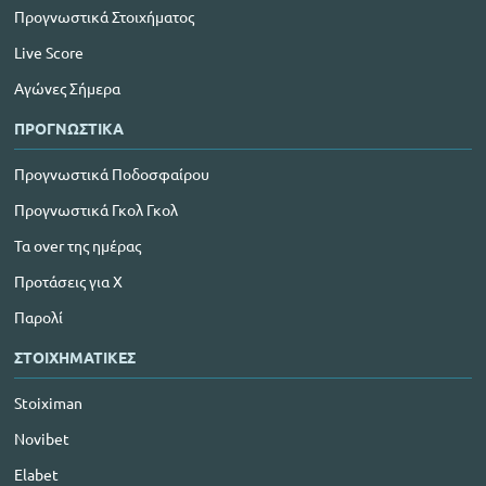
Προγνωστικά Στοιχήματος
Live Score
Αγώνες Σήμερα
ΠΡΟΓΝΩΣΤΙΚΑ
Προγνωστικά Ποδοσφαίρου
Προγνωστικά Γκολ Γκολ
Τα over της ημέρας
Προτάσεις για Χ
Παρολί
ΣΤΟΙΧΗΜΑΤΙΚΕΣ
Stoiximan
Novibet
Elabet