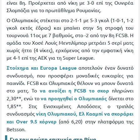
είναι 8η. Προέρχεται από νίκη με 3-0 επί της Ουνιρέα
Σλομπόζια για το πρωτάθλημα Ρουμανίας.
Ο Ολυμπιακός στέκεται στο 2-1-1 με 5-3 γκολ (1-0-1, 1-2
γκολ εκτός έδρας) και μπαίνει στην 5η στροφή του
τουρνουά 11ος με 7 βαθμούς, στο -2 από την 8η FCSB. Η
ομάδα του Χοσέ Λουίς Μεντιλίμπαρ μετράει 5 σερί ματς
χωρίς ήττα (4 νίκες), ερχόμενος από την εμφατική νίκη
με 4-1 επί της ΑΕΚ για τη Super League.
Στοίχημα και Europa League
αποτελούν έναν δυνατό
συνδυασμό, που προσφέρει μοναδικές ευκαιρίες για
παιχνίδι. FCSB και Ολυμπιακός θέλουν να μπουν δυνατά
στο ματς. Το
να ανοίξει η FCSB το σκορ
πληρώνει
2,30**, ενώ το
να προηγηθεί ο Ολυμπιακός
δίνεται στο
1,85**. Στις Ενισχυμένες Αποδόσεις ο τριπλός
συνδυασμός
νίκη Ολυμπιακού, Ελ Κααμπί να σκοράρει
και Over 9.5 κόρνερ
(από 6,20) στην πλατφόρμα της
Betsson.
Για την πρώτη επιτυχία στη Ρίγα