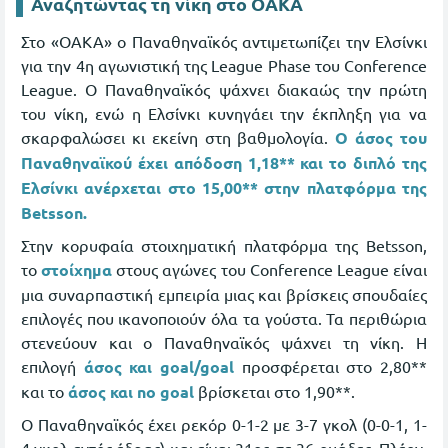
Αναζητώντας τη νίκη στο ΟΑΚΑ
Στο «ΟΑΚΑ» ο Παναθηναϊκός αντιμετωπίζει την Ελσίνκι
για την 4η αγωνιστική της League Phase του Conference
League. Ο Παναθηναϊκός ψάχνει διακαώς την πρώτη
του νίκη, ενώ η Ελσίνκι κυνηγάει την έκπληξη για να
σκαρφαλώσει κι εκείνη στη βαθμολογία.
Ο άσος του
Παναθηναϊκού έχει απόδοση 1,18** και το διπλό της
Ελσίνκι ανέρχεται στο 15,00** στην πλατφόρμα της
Betsson.
Στην κορυφαία στοιχηματική πλατφόρμα της Betsson,
το
στοίχημα
στους αγώνες του Conference League είναι
μια συναρπαστική εμπειρία μιας και βρίσκεις σπουδαίες
επιλογές που ικανοποιούν όλα τα γούστα. Τα περιθώρια
στενεύουν και ο Παναθηναϊκός ψάχνει τη νίκη. Η
επιλογή
άσος και goal/goal
προσφέρεται στο 2,80**
και το
άσος και no goal
βρίσκεται στο 1,90**.
Ο Παναθηναϊκός έχει ρεκόρ 0-1-2 με 3-7 γκολ (0-0-1, 1-