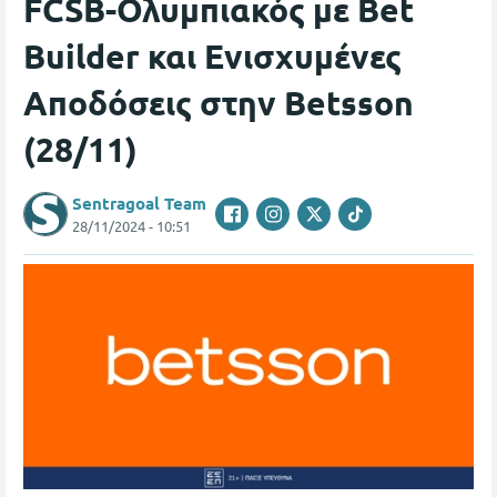
FCSB-Ολυμπιακός με Bet
Builder και Ενισχυμένες
Αποδόσεις στην Betsson
(28/11)
Sentragoal Team
28/11/2024 - 10:51