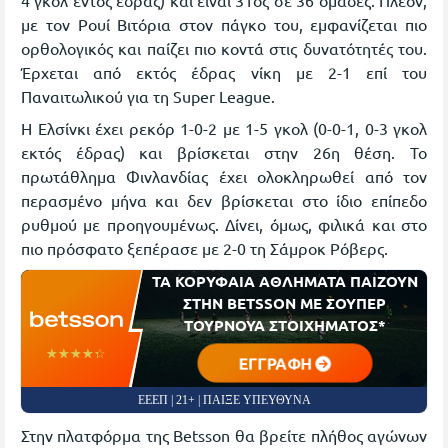
4 γκολ εντός έδρας) και είναι 31ος σε 36 ομάδες. Πλέον,
με τον Ρουί Βιτόρια στον πάγκο του, εμφανίζεται πιο
ορθολογικός και παίζει πιο κοντά στις δυνατότητές του.
Έρχεται από εκτός έδρας νίκη με 2-1 επί του
Παναιτωλικού για τη Super League.
Η Ελσίνκι έχει ρεκόρ 1-0-2 με 1-5 γκολ (0-0-1, 0-3 γκολ
εκτός έδρας) και βρίσκεται στην 26η θέση. Το
πρωτάθλημα Φινλανδίας έχει ολοκληρωθεί από τον
περασμένο μήνα και δεν βρίσκεται στο ίδιο επίπεδο
ρυθμού με προηγουμένως. Δίνει, όμως, φιλικά και στο
πιο πρόσφατο ξεπέρασε με 2-0 τη Σάμροκ Ρόβερς.
ΤΑ ΚΟΡΥΦΑΙΑ ΑΘΛΗΜΑΤΑ ΠΑΙΖΟΥΝ
ΣΤΗΝ BETSSON ΜΕ ΣΟΥΠΕΡ
ΤΟΥΡΝΟΥΑ ΣΤΟΙΧΗΜΑΤΟΣ*
☆☆☆☆☆
★★★★★
ΕΓΓΡΑΦΗ
ΕΕΕΠ | 21+ | ΠΑΙΞΕ ΥΠΕΥΘΥΝΑ
Στην πλατφόρμα της Betsson θα βρείτε πλήθος αγώνων