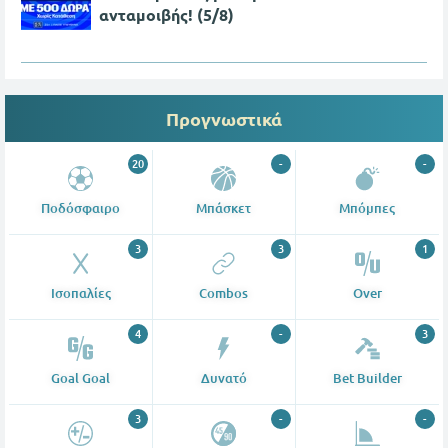
ανταμοιβής! (5/8)
Προγνωστικά
20
-
-
Ποδόσφαιρο
Μπάσκετ
Μπόμπες
3
3
1
Ισοπαλίες
Combos
Over
4
-
3
Goal Goal
Δυνατό
Bet Builder
3
-
-