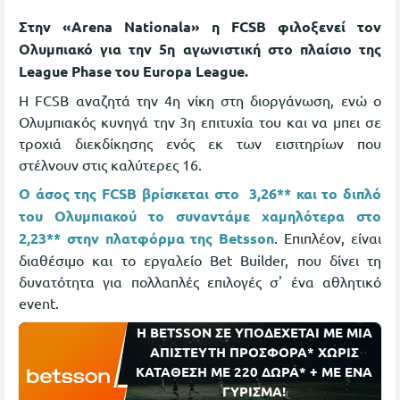
Στην «Arena Nationala» η FCSB φιλοξενεί τον
Ολυμπιακό για την 5η αγωνιστική στο πλαίσιο της
League Phase του Europa League.
Η FCSB αναζητά την 4η νίκη στη διοργάνωση, ενώ ο
Ολυμπιακός κυνηγά την 3η επιτυχία του και να μπει σε
τροχιά διεκδίκησης ενός εκ των εισιτηρίων που
στέλνουν στις καλύτερες 16.
Ο άσος της FCSB βρίσκεται στο 3,26** και το διπλό
του Ολυμπιακού το συναντάμε χαμηλότερα στο
2,23** στην πλατφόρμα της Betsson
. Επιπλέον, είναι
διαθέσιμο και το εργαλείο Bet Builder, που δίνει τη
δυνατότητα για πολλαπλές επιλογές σ' ένα αθλητικό
event.
Η BETSSON ΣΕ ΥΠΟΔΕΧΕΤΑΙ ΜΕ ΜΙΑ
ΑΠΙΣΤΕΥΤΗ ΠΡΟΣΦΟΡΑ* ΧΩΡΙΣ
ΚΑΤΑΘΕΣΗ ΜΕ 220 ΔΩΡΑ* + ΜΕ ΕΝΑ
ΓΥΡΙΣΜΑ!