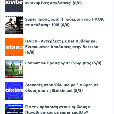
ενισχυμένες αποδόσεις! (6/8)
Super προσφορά: Η πρόκριση του ΠΑΟΚ
σε απόδοση* 100! (6/8)
ΠΑΟΚ - Άντερλεχτ με Bet Builder και
Ενισχυμένες Αποδόσεις στην Betsson
(6/8)
Fonbet: x4 Προσφορά* Γνωριμίας (5/8)
Διακοπές στον Όλυμπο με 5 Δώρα* σε
όλους από τη Stoiximan! (5/8)
Για την πρόκριση στους ομίλους ο
Παναθηναϊκός με super έπαθλο*