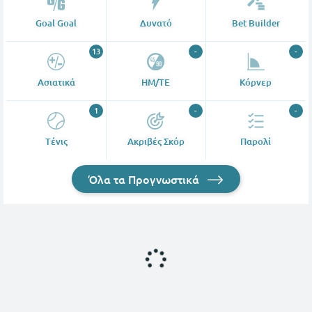
Goal Goal
Δυνατό
Bet Builder
13
-
-
Ασιατικά
ΗΜ/ΤΕ
Κόρνερ
1
-
-
Tένις
Ακριβές Σκόρ
Παρολί
Όλα τα Προγνωστικά