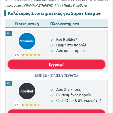
περιουσίας | ΓΡΑΜΜΗ ΣΤΗΡΙΞΗΣ: 1114 | Παίξε Υπεύθυνα
Καλύτερες Στοιχηματικές για Super League
Στοιχηματική
Πλεονεκτήματα
Bet Builder*
Πριμ* στο παρολί
Δύο και... ταμείο
☆☆☆☆☆
★★★★★
9.5
Εγγραφή
ΕΕΕΠ | 21+ | ΠΑΙΞΕ ΥΠΕΥΘΥΝΑ
Δύο & νίκησες
Ενισχυμένο* παρολί
Cash Out* & 0% γκανιότα*
☆☆☆☆☆
★★★★★
9.1