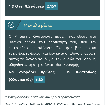
1 & Over 8.5 κόρνερ
2.15*
Μεγάλο ρίσκο
Ο Μπάμπης Κωστούλας ήρθε... και έδεσε στα
βασικά πλάνα του προπονητή του, που τον
εμπιστεύεται ακράδαντα. Έχει ήδη βρει δίχτυα
τρεις φορές φέτος, και δεν είναι απίθανο ν' ανοίξει
αυτός το λογαριασμό για την ομάδα του απόψε,
οδηγώντας τη σε μια άνετη νίκη-κορυφής.
Να σκοράρει πρώτος - Μ. Κωστούλας
(Ολυμπιακός)
6.80
*Ενισχυμένες αποδόσεις. Ισχύουν όροι & προϋποθέσεις
21+ | Αρμόδιος Ρυθμιστής ΕΕΕΠ | Κίνδυνος εθισμού & απώλειας