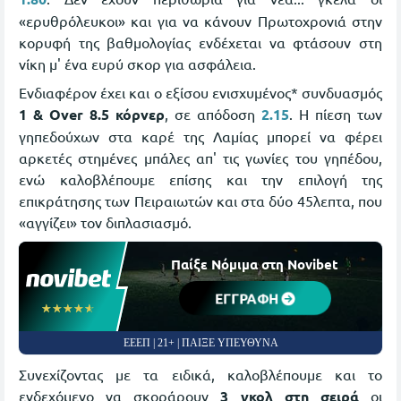
«ερυθρόλευκοι» και για να κάνουν Πρωτοχρονιά στην
κορυφή της βαθμολογίας ενδέχεται να φτάσουν στη
νίκη μ' ένα ευρύ σκορ για ασφάλεια.
Ενδιαφέρον έχει και ο εξίσου ενισχυμένος* συνδυασμός
1 & Over 8.5 κόρνερ
, σε απόδοση
2.15
. Η πίεση των
γηπεδούχων στα καρέ της Λαμίας μπορεί να φέρει
αρκετές στημένες μπάλες απ' τις γωνίες του γηπέδου,
ενώ καλοβλέπουμε επίσης και την επιλογή της
επικράτησης των Πειραιωτών και στα δύο 45λεπτα, που
«αγγίζει» τον διπλασιασμό.
Παίξε Νόμιμα στη Novibet
ΕΓΓΡΑΦΗ
☆☆☆☆☆
★★★★★
ΕΕΕΠ | 21+ | ΠΑΙΞΕ ΥΠΕΥΘΥΝΑ
Συνεχίζοντας με τα ειδικά, καλοβλέπουμε και το
ενδεχόμενο να σκοράρουν
3 γκολ στη σειρά
οι