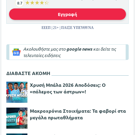
☆☆☆☆☆
★★★★★
8.7
Εγγραφή
ΕΕΕΠ | 21+ | ΠΑΙΞΕ ΥΠΕΥΘΥΝΑ
Ακολουθήστε μας στο
google news
και δείτε τις
τελευταίες ειδήσεις
ΔΙΑΒΑΣΤΕ ΑΚΟΜΗ
Χρυσή Μπάλα 2026 Αποδόσεις: Ο
«πόλεμος των άστρων»!
Μακροχρόνια Στοιχήματα: Τα φαβορί στα
μεγάλα πρωταθλήματα