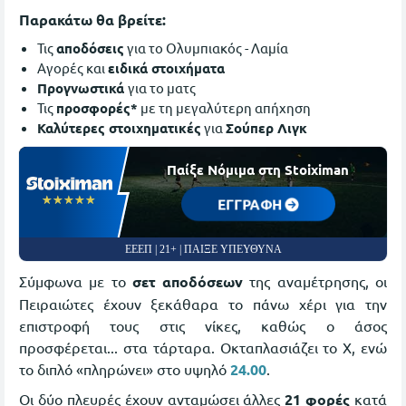
Παρακάτω θα βρείτε:
Τις
αποδόσεις
για το Ολυμπιακός - Λαμία
Αγορές και
ειδικά στοιχήματα
Προγνωστικά
για το ματς
Τις
προσφορές*
με τη μεγαλύτερη απήχηση
Καλύτερες στοιχηματικές
για
Σούπερ Λιγκ
Παίξε Νόμιμα στη Stoiximan
☆☆☆☆☆
★★★★★
ΕΓΓΡΑΦΗ
ΕΕΕΠ | 21+ | ΠΑΙΞΕ ΥΠΕΥΘΥΝΑ
Σύμφωνα με το
σετ αποδόσεων
της αναμέτρησης, οι
Πειραιώτες έχουν ξεκάθαρα το πάνω χέρι για την
επιστροφή τους στις νίκες, καθώς ο άσος
προσφέρεται... στα τάρταρα. Οκταπλασιάζει το Χ, ενώ
το διπλό «πληρώνει» στο υψηλό
24.00
.
Οι δύο πλευρές έχουν ανταμώσει άλλες
21 φορές
κατά