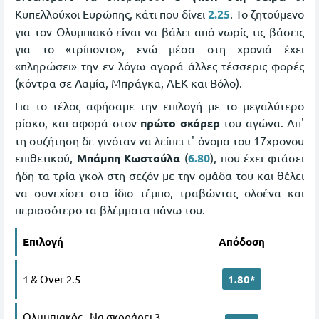
Κυπελλούχοι Ευρώπης, κάτι που δίνει
2.25
. Το ζητούμενο
για τον Ολυμπιακό είναι να βάλει από νωρίς τις βάσεις
για το «τρίποντο», ενώ μέσα στη χρονιά έχει
«πληρώσει» την εν λόγω αγορά άλλες τέσσερις φορές
(κόντρα σε Λαμία, Μπράγκα, ΑΕΚ και Βόλο).
Για το τέλος αφήσαμε την επιλογή με το μεγαλύτερο
ρίσκο, και αφορά στον
πρώτο σκόρερ
του αγώνα. Απ'
τη συζήτηση δε γινόταν να λείπει τ' όνομα του 17χρονου
επιθετικού,
Μπάμπη Κωστούλα
(
6.80
), που έχει φτάσει
ήδη τα τρία γκολ στη σεζόν με την ομάδα του και θέλει
να συνεχίσει στο ίδιο τέμπο, τραβώντας ολοένα και
περισσότερο τα βλέμματα πάνω του.
Επιλογή
Απόδοση
1 & Over 2.5
1.80*
Ολυμπιακός - Να σκοράρει 3