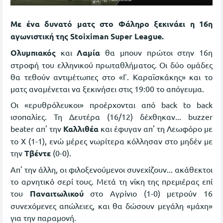
Με ένα δυνατό ματς στο Φάληρο ξεκινάει η 16η
αγωνιστική της Stoiximan Super League.
Ολυμπιακός
και
Λαμία
θα μπουν πρώτοι στην 16η
στροφή του ελληνικού πρωταθλήματος. Οι δύο ομάδες
θα τεθούν αντιμέτωπες στο «Γ. Καραϊσκάκης» και το
ματς αναμένεται να ξεκινήσει στις 19:00 το απόγευμα.
Οι «ερυθρόλευκοι» προέρχονται από back to back
ισοπαλίες. Τη Δευτέρα (16/12) δέχθηκαν... buzzer
beater απ' την
Καλλιθέα
και έφυγαν απ' τη Λεωφόρο με
το Χ (1-1), ενώ μέρες νωρίτερα κόλλησαν στο μηδέν με
την
Τβέντε
(0-0).
Απ' την άλλη, οι φιλοξενούμενοι συνεχίζουν... ακάθεκτοι
το αρνητικό σερί τους. Μετά τη νίκη της πρεμιέρας επί
του
Παναιτωλικού
στο Αγρίνιο (1-0) μετρούν 16
συνεχόμενες απώλειες, και θα δώσουν μεγάλη «μάχη»
για την παραμονή.