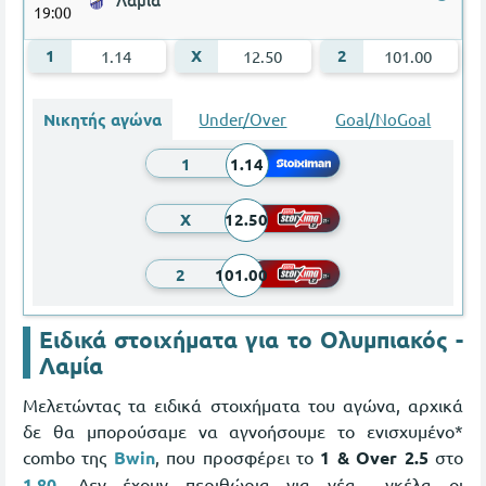
Λαμία
19:00
1.14
12.50
101.00
Νικητής αγώνα
Under/Over
Goal/NoGoal
1
1.14
X
12.50
2
101.00
Ειδικά στοιχήματα για το Ολυμπιακός -
Λαμία
Μελετώντας τα ειδικά στοιχήματα του αγώνα, αρχικά
δε θα μπορούσαμε να αγνοήσουμε το ενισχυμένο*
combo της
Bwin
, που προσφέρει το
1 & Over 2.5
στο
1.80
. Δεν έχουν περιθώρια για νέα... γκέλα οι