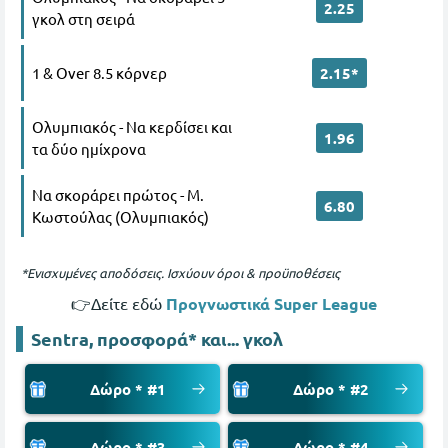
2.25
γκολ στη σειρά
1 & Over 8.5 κόρνερ
2.15*
Ολυμπιακός - Να κερδίσει και
1.96
τα δύο ημίχρονα
Να σκοράρει πρώτος - Μ.
6.80
Κωστούλας (Ολυμπιακός)
*Ενισχυμένες αποδόσεις. Ισχύουν όροι & προϋποθέσεις
👉Δείτε εδώ
Προγνωστικά Super League
Sentra, προσφορά* και... γκολ
Δώρο * #1
Δώρο * #2
Δώρο * #3
Δώρο * #4