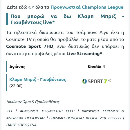
Δείτε εδώ 👉 όλα τα
Προγνωστικά Champions League
Που μπορώ να δω Κλαμπ Μπριζ -
Γιουβέντους live*
Τα τηλεοπτικά δικαιώματα του Τσάμπιονς Λιγκ έχει η
Cosmote TV η οποία θα προβάλλει το ματς μέσα από το
Cosmote Sport 7HD
, ενώ δυστυχώς δεν υπάρχει η
δυνατότητα προβολής μέσω
Live Streaming*
.
Αγώνας
Κανάλι 1
Κλαμπ Μπριζ - Γιουβέντους
(22:00)
*Ισχύουν Όροι & Προϋποθέσεις
21+ | ΑΡΜΟΔΙΟΣ ΡΥΘΜΙΣΤΗΣ: ΕΕΕΠ | ΚΙΝΔΥΝΟΣ ΕΘΙΣΜΟΥ &
ΑΠΩΛΕΙΑΣ ΠΕΡΙΟΥΣΙΑΣ | ΓΡΑΜΜΗ ΒΟΗΘΕΙΑΣ ΚΕΘΕΑ: 210 9237777 |
ΠΑΙΞΕ ΥΠΕΥΘΥΝΑ