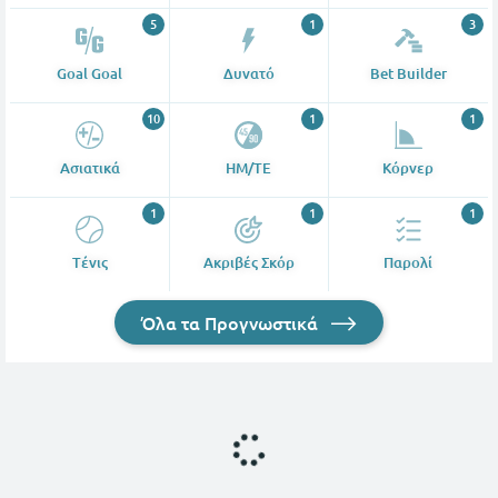
5
1
3
Goal Goal
Δυνατό
Bet Builder
10
1
1
Ασιατικά
ΗΜ/ΤΕ
Κόρνερ
1
1
1
Tένις
Ακριβές Σκόρ
Παρολί
Όλα τα Προγνωστικά