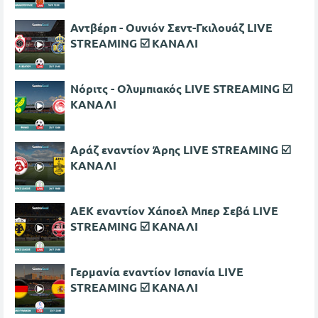
Αντβέρπ - Ουνιόν Σεντ-Γκιλουάζ LIVE
STREAMING ☑️ ΚΑΝΑΛΙ
Νόριτς - Ολυμπιακός LIVE STREAMING ☑️
ΚΑΝΑΛΙ
Αράζ εναντίον Άρης LIVE STREAMING ☑️
ΚΑΝΑΛΙ
ΑΕΚ εναντίον Χάποελ Μπερ Σεβά LIVE
STREAMING ☑️ ΚΑΝΑΛΙ
Γερμανία εναντίον Ισπανία LIVE
STREAMING ☑️ ΚΑΝΑΛΙ