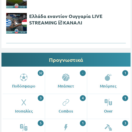
Ελλάδα εναντίον Ουγγαρία LIVE
STREAMING ☑️ ΚΑΝΑΛΙ
Προγνωστικά
32
-
1
Ποδόσφαιρο
Μπάσκετ
Μπόμπες
3
4
1
Ισοπαλίες
Combos
Over
5
1
3