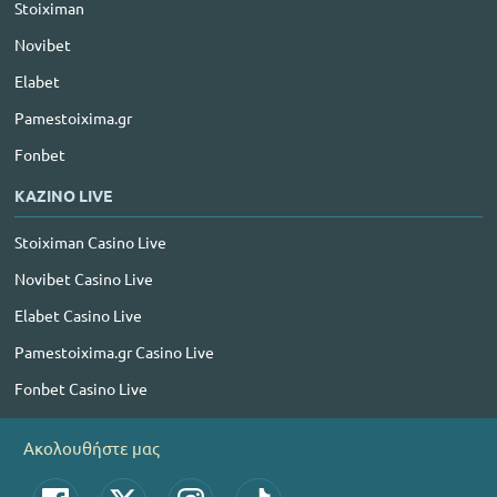
Stoiximan
Novibet
Elabet
Pamestoixima.gr
Fonbet
ΚΑΖΙΝΟ LIVE
Stoiximan Casino Live
Novibet Casino Live
Elabet Casino Live
Pamestoixima.gr Casino Live
Fonbet Casino Live
Ακολουθήστε μας