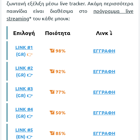
ζωντανή εξέλιξη μέσω live tracker. Ακόμη περισσότερα
παιχνίδια είναι διαθέσιμα στο
πρόγραμμα live
streaming
* του κάθε μπουκ:
Επιλογή
Ποιότητα
Λινκ ⤵
LINK #1
📶 98%
ΕΓΓΡΑΦΗ
(GR)
👉
LINK #2
📶 92%
ΕΓΓΡΑΦΗ
(GR) 👉
LINK #3
📶 77%
ΕΓΓΡΑΦΗ
(GR) 👉
LINK #4
📶 50%
ΕΓΓΡΑΦΗ
(GR) 👉
LINK #5
📶 85%
ΕΓΓΡΑΦΗ
(ΕΝ) 👉