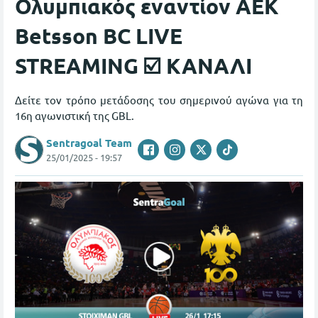
Ολυμπιακός εναντίον ΑΕΚ
Betsson BC LIVE
STREAMING ☑️ ΚΑΝΑΛΙ
Δείτε τον τρόπο μετάδοσης του σημερινού αγώνα για τη
16η αγωνιστική της GBL.
Sentragoal Team
25/01/2025 - 19:57