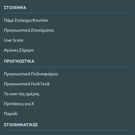
ΣΤΟΙΧΗΜΑ
Πάμε Στοίχημα Κουπόνι
Προγνωστικά Στοιχήματος
Live Score
Αγώνες Σήμερα
ΠΡΟΓΝΩΣΤΙΚΑ
Προγνωστικά Ποδοσφαίρου
Προγνωστικά Γκολ Γκολ
Τα over της ημέρας
Προτάσεις για Χ
Παρολί
ΣΤΟΙΧΗΜΑΤΙΚΕΣ