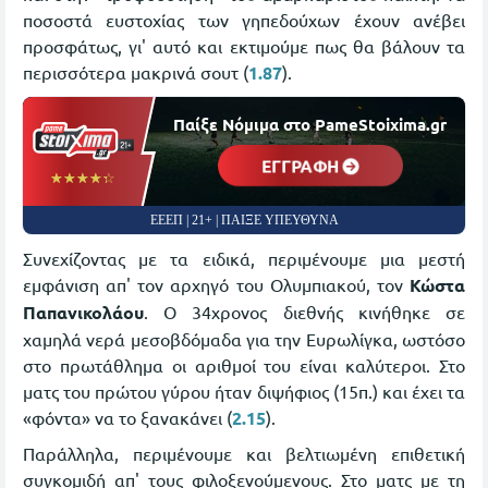
ποσοστά ευστοχίας των γηπεδούχων έχουν ανέβει
προσφάτως, γι' αυτό και εκτιμούμε πως θα βάλουν τα
περισσότερα μακρινά σουτ (
1.87
).
Παίξε Νόμιμα στο PameStoixima.gr
ΕΓΓΡΑΦΗ
☆☆☆☆☆
★★★★★
ΕΕΕΠ | 21+ | ΠΑΙΞΕ ΥΠΕΥΘΥΝΑ
Συνεχίζοντας με τα ειδικά, περιμένουμε μια μεστή
εμφάνιση απ' τον αρχηγό του Ολυμπιακού, τον
Κώστα
Παπανικολάου
. Ο 34χρονος διεθνής κινήθηκε σε
χαμηλά νερά μεσοβδόμαδα για την Ευρωλίγκα, ωστόσο
στο πρωτάθλημα οι αριθμοί του είναι καλύτεροι. Στο
ματς του πρώτου γύρου ήταν διψήφιος (15π.) και έχει τα
«φόντα» να το ξανακάνει (
2.15
).
Παράλληλα, περιμένουμε και βελτιωμένη επιθετική
συγκομιδή απ' τους φιλοξενούμενους. Στο ματς με τη