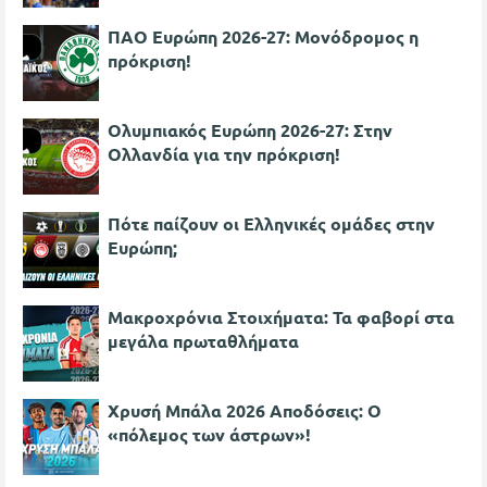
ΠΑΟ Ευρώπη 2026-27: Μονόδρομος η
πρόκριση!
Ολυμπιακός Ευρώπη 2026-27: Στην
Ολλανδία για την πρόκριση!
Πότε παίζουν οι Ελληνικές ομάδες στην
Ευρώπη;
Μακροχρόνια Στοιχήματα: Τα φαβορί στα
μεγάλα πρωταθλήματα
Χρυσή Μπάλα 2026 Αποδόσεις: Ο
«πόλεμος των άστρων»!