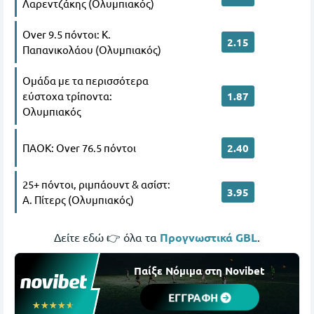
Λαρεντζάκης (Ολυμπιακός)
Over 9.5 πόντοι: Κ.
2.15
Παπανικολάου (Ολυμπιακός)
Ομάδα με τα περισσότερα
εύστοχα τρίποντα:
1.87
Ολυμπιακός
ΠΑΟΚ: Over 76.5 πόντοι
2.40
25+ πόντοι, ριμπάουντ & ασίστ:
3.95
Α. Πίτερς (Ολυμπιακός)
Δείτε εδώ 👉 όλα τα
Προγνωστικά GBL
.
Παίξε Νόμιμα στη Novibet
ΕΓΓΡΑΦΗ
☆☆☆☆☆
★★★★★