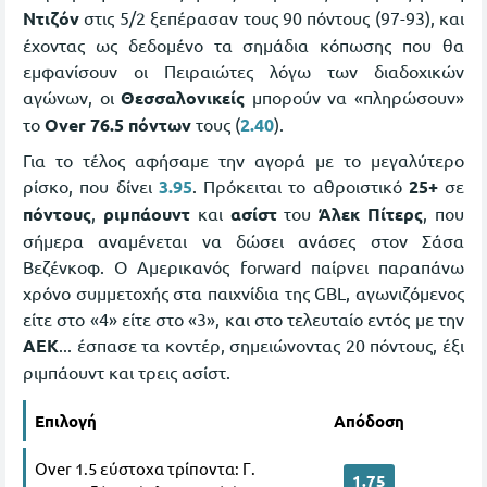
Ντιζόν
στις 5/2 ξεπέρασαν τους 90 πόντους (97-93), και
έχοντας ως δεδομένο τα σημάδια κόπωσης που θα
εμφανίσουν οι Πειραιώτες λόγω των διαδοχικών
αγώνων, οι
Θεσσαλονικείς
μπορούν να «πληρώσουν»
το
Over 76.5 πόντων
τους (
2.40
).
Για το τέλος αφήσαμε την αγορά με το μεγαλύτερο
ρίσκο, που δίνει
3.95
. Πρόκειται το αθροιστικό
25+
σε
πόντους
,
ριμπάουντ
και
ασίστ
του
Άλεκ Πίτερς
, που
σήμερα αναμένεται να δώσει ανάσες στον Σάσα
Βεζένκοφ. Ο Αμερικανός forward παίρνει παραπάνω
χρόνο συμμετοχής στα παιχνίδια της GBL, αγωνιζόμενος
είτε στο «4» είτε στο «3», και στο τελευταίο εντός με την
ΑΕΚ
... έσπασε τα κοντέρ, σημειώνοντας 20 πόντους, έξι
ριμπάουντ και τρεις ασίστ.
Επιλογή
Απόδοση
Over 1.5 εύστοχα τρίποντα: Γ.
1.75