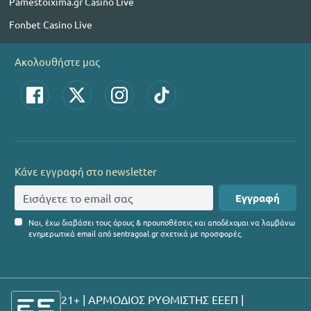
Pamestoixima.gr Casino Live
Fonbet Casino Live
Ακολουθήστε μας
Κάνε εγγραφή στο newsletter
Εγγραφή
Ναι, έχω διαβάσει τους όρους & προυποθέσεις και αποδέχομαι να λαμβάνω
ενημερωτικά email από sentragoal.gr σχετικά με προσφορές.
21+ | ΑΡΜΟΔΙΟΣ ΡΥΘΜΙΣΤΗΣ ΕΕΕΠ |