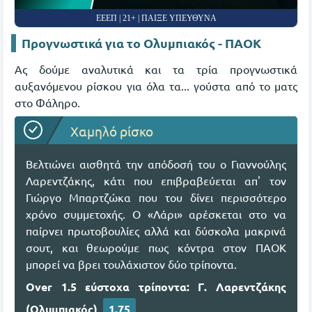
ΕΕΕΠ | 21+ | ΠΑΙΞΕ ΥΠΕΥΘΥΝΑ
Προγνωστικά για το Ολυμπιακός - ΠΑΟΚ
Ας δούμε αναλυτικά και τα τρία προγνωστικά
αυξανόμενου ρίσκου για όλα τα... γούστα από το ματς
στο Φάληρο.
Χαμηλό ρίσκο
Βελτιώνει αισθητά την απόδοσή του ο Γιαννούλης
Λαρεντζάκης, κάτι που επιβραβεύεται απ' τον
Γιώργο Μπαρτζώκα που του δίνει περισσότερο
χρόνο συμμετοχής. Ο «Λάρι» αρέσκεται στο να
παίρνει πρωτοβουλίες αλλά και δύσκολα μακρινά
σουτ, και θεωρούμε πως κόντρα στον ΠΑΟΚ
μπορεί να βρει τουλάχιστον δύο τρίποντα.
Over 1.5 εύστοχα τρίποντα: Γ. Λαρεντζάκης
(Ολυμπιακός)
1.75