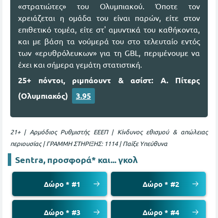
«στρατιώτες» του Ολυμπιακού. Όποτε τον
χρειάζεται η ομάδα του είναι παρών, είτε στον
επιθετικό τομέα, είτε στ' αμυντικά του καθήκοντα,
και με βάση τα νούμερά του στο τελευταίο εντός
των «ερυθρόλευκων» για τη GBL, περιμένουμε να
έχει και σήμερα γεμάτη στατιστική.
25+ πόντοι, ριμπάουντ & ασίστ: Α. Πίτερς
(Ολυμπιακός)
3.95
21+ | Αρμόδιος Ρυθμιστής ΕΕΕΠ | Κίνδυνος εθισμού & απώλειας
περιουσίας | ΓΡΑΜΜΗ ΣΤΗΡΙΞΗΣ: 1114 | Παίξε Υπεύθυνα
Sentra, προσφορά* και... γκολ
Δώρο * #1
Δώρο * #2
Δώρο * #3
Δώρο * #4