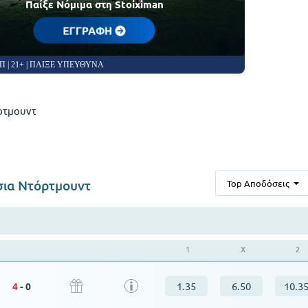
Παίξε Νόμιμα στη Stoiximan
ΕΓΓΡΑΦΗ
Π | 21+ | ΠΑΙΞΕ ΥΠΕΥΘΥΝΑ
ρτμουντ
σια Ντόρτμουντ
Top Αποδόσεις
1
X
2
1.35
6.50
10.3
4
-
0