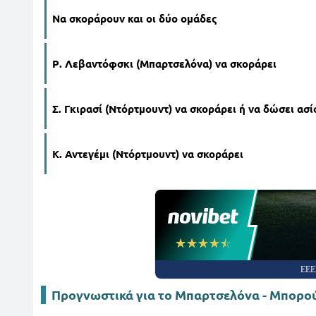
Να σκοράρουν και οι δύο ομάδες
Ρ. Λεβαντόφσκι (Μπαρτσελόνα) να σκοράρει
Σ. Γκιρασί (Ντόρτμουντ) να σκοράρει ή να δώσει ασί
Κ. Αντεγέμι (Ντόρτμουντ) να σκοράρει
☆☆☆☆☆
★★★★★
ΕΕΕ
Προγνωστικά για το Μπαρτσελόνα - Μπορο