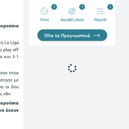
1
1
1
Tένις
Ακριβές Σκόρ
Παρολί
πορούσια
Όλα τα Προγνωστικά
η La Liga
 play off
α και 3-1
ισαν στην
ράτησε με
να οι δύο
ς «8».
πορούσια
να έχουν