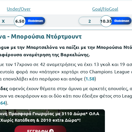
Under/Over
Goal/NoGoal
X
6.50
2
10.35
όνα - Μπορούσια Ντόρτμουντ
gue με την Μπαρτσελόνα να παίζει με την Μπορούσια Ντ
διαφέρουσα αναμέτρηση της Βαρκελώνης.
 με τον 17χρονο σε 42 αναμετρήσεις να έχει 13 γκολ και 19 ασ
ελευταία φορά που «πάτησε» χορτάρι στο Champions League 
 επαναλάβει κάτι παρόμοιο και απόψε (
1.58
)
άδες
αφενός έχουν θέματα στην άμυνα με αρκετές απουσίες,
ουν να σκοράρουν και οι δύο κάτι που έδειξαν φέτος στο Lea
.64
).
ρινή Προσφορά Γνωριμίας με 3110 Δώρα* ΟΛΑ
Χωρίς Κατάθεση & 2010 extra Δώρα*!
EΓΓΡΑΦΗ