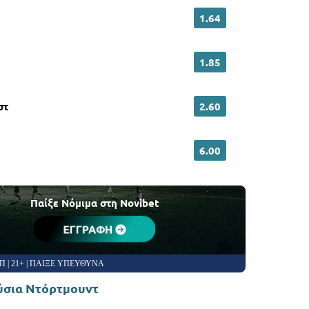
1.64
1.85
στ
2.60
6.00
Παίξε Νόμιμα στη Novibet
ΕΓΓΡΑΦΗ
Π | 21+ | ΠΑΙΞΕ ΥΠΕΥΘΥΝΑ
ύσια Ντόρτμουντ