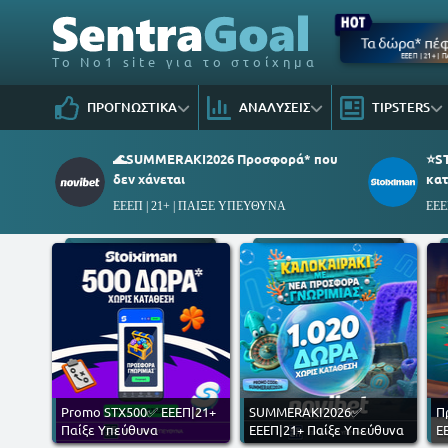
Τα δώρα* πέφ
ΕΕΕΠ | 21+ |
Το Νο1 site για το στοίχημα
ΠΡΟΓΝΩΣΤΙΚΑ
ΑΝΑΛΥΣΕΙΣ
TIPSTERS
🌊SUMMERAKI2026 Προσφορά* που
⭐ST
δεν χάνεται
κα
ΕΕΕΠ | 21+ | ΠΑΙΞΕ ΥΠΕΥΘΥΝΑ
ΕΕΕ
Promo STX500✅ ΕΕΕΠ|21+
SUMMERAKI2026✅
Π
Παίξε Υπεύθυνα
ΕΕΕΠ|21+ Παίξε Υπεύθυνα
Ε