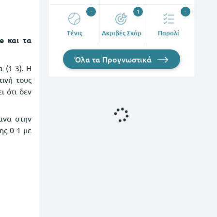
-
1
-
Tένις
Ακριβές Σκόρ
Παρολί
e και τα
Όλα τα Προγνωστικά
 (1-3). Η
τινή τους
ι ότι δεν
ρανα στην
ης 0-1 με