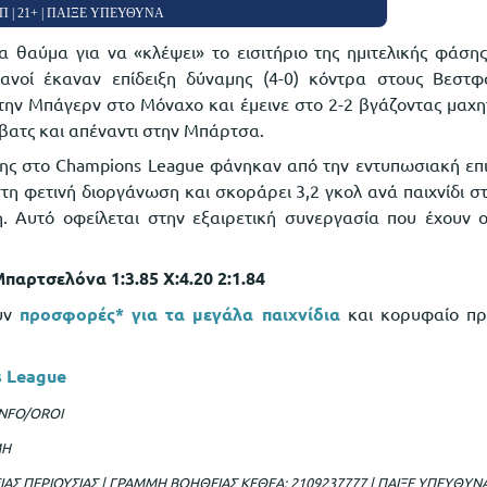
Π | 21+ | ΠΑΙΞΕ ΥΠΕΥΘΥΝΑ
 θαύμα για να «κλέψει» το εισιτήριο της ημιτελικής φάση
νοί έκαναν επίδειξη δύναμης (4-0) κόντρα στους Βεστφ
 την Μπάγερν στο Μόναχο και έμεινε στο 2-2 βγάζοντας μαχη
βατς και απέναντι στην Μπάρτσα.
 της στο Champions League φάνηκαν από την εντυπωσιακή ε
 στη φετινή διοργάνωση και σκοράρει 3,2 γκολ ανά παιχνίδι σ
 Αυτό οφείλεται στην εξαιρετική συνεργασία που έχουν οι
παρτσελόνα 1:3.85 Χ:4.20 2:1.84
ουν
προσφορές* για τα μεγάλα παιχνίδια
και κορυφαίο π
 League
INFO/OROI
ΜΗ
ΑΣ ΠΕΡΙΟΥΣΙΑΣ | ΓΡΑΜΜΗ ΒΟΗΘΕΙΑΣ ΚΕΘΕΑ: 2109237777 | ΠΑΙΞΕ ΥΠΕΥΘΥΝΑ