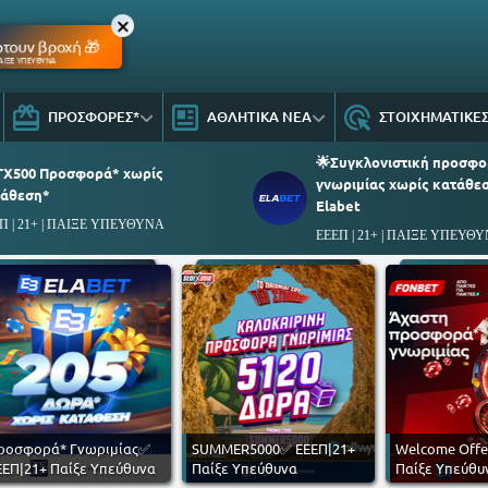
τουν βροχή 🎁
 ΠΑΙΞΕ ΥΠΕΥΘΥΝΑ
ΠΡΟΣΦΟΡΕΣ*
ΑΘΛΗΤΙΚΑ ΝΕΑ
ΣΤΟΙΧΗΜΑΤΙΚΕ
🌟Συγκλονιστική προσφ
X500 Προσφορά* χωρίς
γνωριμίας χωρίς κατάθε
τάθεση*
Elabet
Π | 21+ | ΠΑΙΞΕ ΥΠΕΥΘΥΝΑ
ΕΕΕΠ | 21+ | ΠΑΙΞΕ ΥΠΕΥΘ
ροσφορά* Γνωριμίας✅
SUMMER5000✅ ΕΕΕΠ|21+
Welcome Offe
ΕΕΠ|21+ Παίξε Υπεύθυνα
Παίξε Υπεύθυνα
Παίξε Υπεύθυ