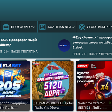
ΠΡΟΣΦΟΡΕΣ*
ΑΘΛΗΤΙΚΑ ΝΕΑ
ΣΤΟΙΧΗΜΑΤΙΚΕ
🌟Συγκλονιστική προσφ
X500 Προσφορά* χωρίς
γνωριμίας χωρίς κατάθε
τάθεση*
Elabet
Π | 21+ | ΠΑΙΞΕ ΥΠΕΥΘΥΝΑ
ΕΕΕΠ | 21+ | ΠΑΙΞΕ ΥΠΕΥΘ
φορά* Γνωριμίας✅
SUMMER5000✅ ΕΕΕΠ|21+
Welcome Offer*✅
21+ Παίξε
Παίξε Υπεύθυνα
ΕΕΕΠ|21+ Παίξε
θυνα
Υπεύθυνα