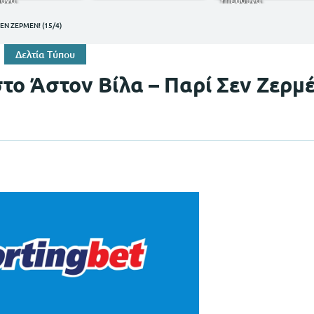
ΕΝ ΖΕΡΜΕΝ! (15/4)
Δελτία Τύπου
στο Άστον Βίλα – Παρί Σεν Ζερμέ