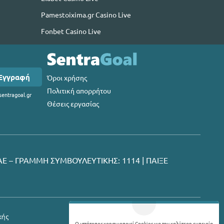
Pamestoixima.gr Casino Live
Fonbet Casino Live
Εγγραφή
Όροι χρήσης
Πολιτική απορρήτου
entragoal.gr
Θέσεις εργασίας
Ε – ΓΡΑΜΜΗ ΣΥΜΒΟΥΛΕΥΤΙΚΗΣ: 1114 |
ΠΑΙΞΕ
Ο ιστότοπος χρησιμοποιεί Cookies για την καλύτερη εμπειρία