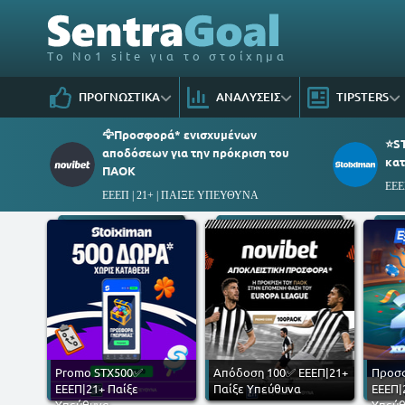
Το Νο1 site για το στοίχημα
ΠΡΟΓΝΩΣΤΙΚΑ
ΑΝΑΛΥΣΕΙΣ
TIPSTERS
🦅Προσφορά* ενισχυμένων
⭐ST
αποδόσεων για την πρόκριση του
κα
ΠΑΟΚ
ΕΕΕ
ΕΕΕΠ | 21+ | ΠΑΙΞΕ ΥΠΕΥΘΥΝΑ
Promo STX500✅
Απόδοση 100✅ ΕΕΕΠ|21+
Προσ
ΕΕΕΠ|21+ Παίξε
Παίξε Υπεύθυνα
ΕΕΕΠ|
Υπεύθυνα
Υπεύ