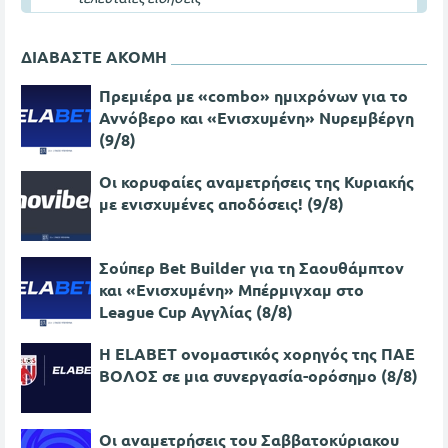
ΔΙΑΒΑΣΤΕ ΑΚΟΜΗ
Πρεμιέρα με «combo» ημιχρόνων για το
Αννόβερο και «Ενισχυμένη» Νυρεμβέργη
(9/8)
Oι κορυφαίες αναμετρήσεις της Κυριακής
με ενισχυμένες αποδόσεις! (9/8)
Σούπερ Bet Builder για τη Σαουθάμπτον
και «Ενισχυμένη» Μπέρμιγχαμ στο
League Cup Αγγλίας (8/8)
Η ELABET ονομαστικός χορηγός της ΠΑΕ
ΒΟΛΟΣ σε μια συνεργασία-ορόσημο (8/8)
Οι αναμετρήσεις του Σαββατοκύριακου