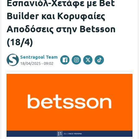
Εσπανιόλ-Χετάφε με Bet
Builder και Κορυφαίες
Αποδόσεις στην Betsson
(18/4)
Sentragoal Team
18/04/2025 - 09:02