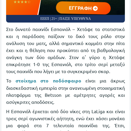
☆☆☆☆☆
★★★★★
ΕΓΓΡΑΦΗ
ΕΕΕΠ | 21+ | ΠΑΙΞΕ ΥΠΕΥΘΥΝΑ
Στο δυνατό παιχνίδι Εσπανιόλ – Χετάφε τα στατιστικά
και η παράδοση παίζουν το δικό τους ρόλο στην
ανάλυση του ματς, αλλά σημαντικό κομμάτι στην πίτα
έχει και η θέληση που προκύπτει από τη βαθμολογική
ανάγκη των δύο ομάδων. Στον α' γύρο η Χετάφε
επικράτησε 1-0 της Εσπανιόλ, στο τρίτο σερί μεταξύ
τους παιχνίδι που λήγει με το συγκεκριμένο σκορ.
Το
στοίχημα στο ποδόσφαιρο
είναι μια άκρως
διασκεδαστική εμπειρία στην ανανεωμένη στοιχηματική
πλατφόρμα της Betsson με αμέτρητες αγορές και
ασύγκριτες αποδόσεις.
Η Εσπανιόλ έρχεται από δύο νίκες στη LaLiga και είναι
τρεις σερί αγωνιστικές αήττητη, ενώ έχει χάσει μονάχα
μια φορά στα 7 τελευταία παιχνίδια της. Έτσι,