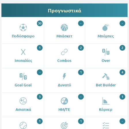
Προγνωστικά
30
-
-
Ποδόσφαιρο
Μπάσκετ
Μπόμπες
1
2
2
Ισοπαλίες
Combos
Over
-
1
4
Goal Goal
Δυνατό
Bet Builder
3
-
1
Ασιατικά
ΗΜ/ΤΕ
Κόρνερ
1
1
-