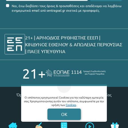
Ναι, έχω διαβάσει τους όρους & προυποθέσεις και αποδέχομαι να λαμβάνω
ενημερωτικά email από sentragoal.gr σχετικά με προσφορές.
21+ | ΑΡΜΟΔΙΟΣ ΡΥΘΜΙΣΤΗΣ ΕΕΕΠ |
ΚΙΝΔΥΝΟΣ ΕΘΙΣΜΟΥ & ΑΠΩΛΕΙΑΣ ΠΕΡΙΟΥΣΙΑΣ
|
ΠΑΙΞΕ ΥΠΕΥΘΥΝΑ
21+
Όροι χρήσης |
Πολιτική απορρήτου |
Θέσεις εργασίας
Ο ιστότοπος χρησιμοποιεί Cookies για την καλύτερη εμπειρία
σας. Χρησιμοποιώντας αυτόν τον ιστότοπο, συμφωνείτε με την
© 2026 Sentragoal
χρήση των
Cookies
.
Developed by
Digital Winners
OK