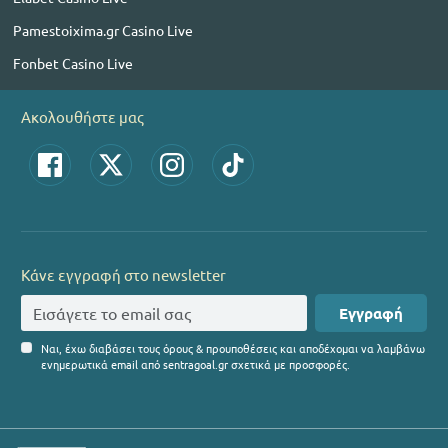
Pamestoixima.gr Casino Live
Fonbet Casino Live
Ακολουθήστε μας
Κάνε εγγραφή στο newsletter
Εγγραφή
Ναι, έχω διαβάσει τους όρους & προυποθέσεις και αποδέχομαι να λαμβάνω
ενημερωτικά email από sentragoal.gr σχετικά με προσφορές.