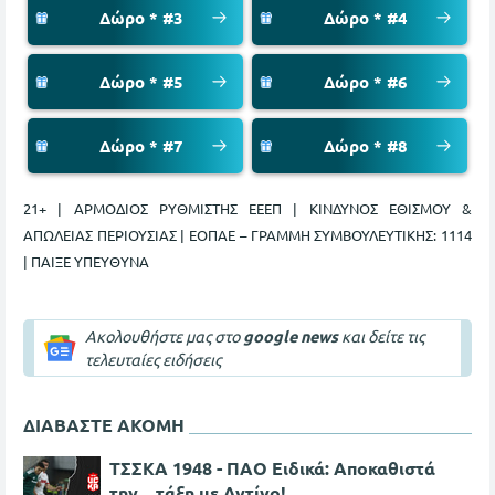
Δώρο * #3
Δώρο * #4
Δώρο * #5
Δώρο * #6
Δώρο * #7
Δώρο * #8
21+ | ΑΡΜΟΔΙΟΣ ΡΥΘΜΙΣΤΗΣ ΕΕΕΠ | ΚΙΝΔΥΝΟΣ ΕΘΙΣΜΟΥ &
ΑΠΩΛΕΙΑΣ ΠΕΡΙΟΥΣΙΑΣ | ΕΟΠΑΕ – ΓΡΑΜΜΗ ΣΥΜΒΟΥΛΕΥΤΙΚΗΣ: 1114
| ΠΑΙΞΕ ΥΠΕΥΘΥΝΑ
Ακολουθήστε μας στο
google news
και δείτε τις
τελευταίες ειδήσεις
ΔΙΑΒΑΣΤΕ ΑΚΟΜΗ
ΤΣΣΚΑ 1948 - ΠΑΟ Ειδικά: Αποκαθιστά
την... τάξη με Αντίνο!