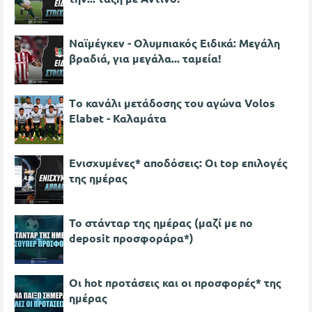
Ναϊμέγκεν - Ολυμπιακός Ειδικά: Μεγάλη
βραδιά, για μεγάλα... ταμεία!
Tο κανάλι μετάδοσης του αγώνα Volos
Elabet - Καλαμάτα
Ενισχυμένες* αποδόσεις: Οι top επιλογές
της ημέρας
Το στάνταρ της ημέρας (μαζί με no
deposit προσφοράρα*)
Οι hot προτάσεις και οι προσφορές* της
ημέρας