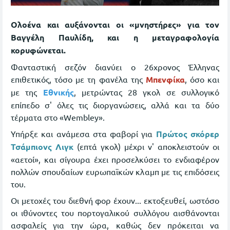
Ολοένα και αυξάνονται οι «μνηστήρες» για τον
Βαγγέλη Παυλίδη, και η μεταγραφολογία
κορυφώνεται.
Φανταστική σεζόν διανύει ο 26χρονος Έλληνας
επιθετικός, τόσο με τη φανέλα της
Μπενφίκα
, όσο και
με της
Εθνικής
, μετρώντας 28 γκολ σε συλλογικό
επίπεδο σ' όλες τις διοργανώσεις, αλλά και τα δύο
τέρματα στο «Wembley».
Υπήρξε και ανάμεσα στα φαβορί για
Πρώτος σκόρερ
Τσάμπιονς Λιγκ
(επτά γκολ) μέχρι ν' αποκλειστούν οι
«αετοί», και σίγουρα έχει προσελκύσει το ενδιαφέρον
πολλών σπουδαίων ευρωπαϊκών κλαμπ με τις επιδόσεις
του.
Οι μετοχές του διεθνή φορ έχουν... εκτοξευθεί, ωστόσο
οι ιθύνοντες του πορτογαλικού συλλόγου αισθάνονται
ασφαλείς για την ώρα, καθώς δεν πρόκειται να