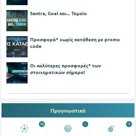
Sentra, Goal και... Ταμείο
Προσφορά* χωρίς κατάθεση με promo
code
Οι καλύτερες προσφορές* των
στοιχηματικών σήμερα!
Προγνωστικά
15
-
1