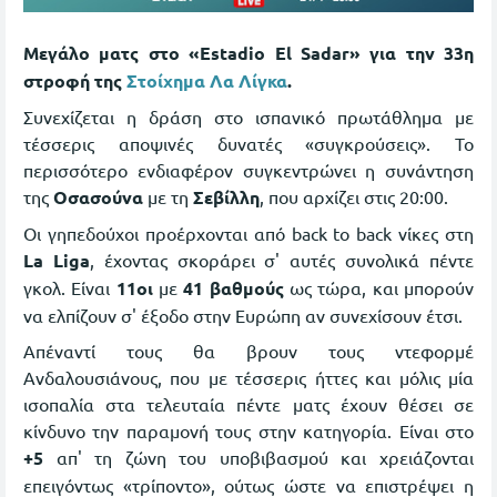
Μεγάλο ματς στο «Estadio El Sadar» για την 33η
στροφή της
Στοίχημα Λα Λίγκα
.
Συνεχίζεται η δράση στο ισπανικό πρωτάθλημα με
τέσσερις αποψινές δυνατές «συγκρούσεις». Το
περισσότερο ενδιαφέρον συγκεντρώνει η συνάντηση
της
Οσασούνα
με τη
Σεβίλλη
, που αρχίζει στις 20:00.
Οι γηπεδούχοι προέρχονται από back to back νίκες στη
La Liga
, έχοντας σκοράρει σ' αυτές συνολικά πέντε
γκολ. Είναι
11οι
με
41 βαθμούς
ως τώρα, και μπορούν
να ελπίζουν σ' έξοδο στην Ευρώπη αν συνεχίσουν έτσι.
Απέναντί τους θα βρουν τους ντεφορμέ
Ανδαλουσιάνους, που με τέσσερις ήττες και μόλις μία
ισοπαλία στα τελευταία πέντε ματς έχουν θέσει σε
κίνδυνο την παραμονή τους στην κατηγορία. Είναι στο
+5
απ' τη ζώνη του υποβιβασμού και χρειάζονται
επειγόντως «τρίποντο», ούτως ώστε να επιστρέψει η