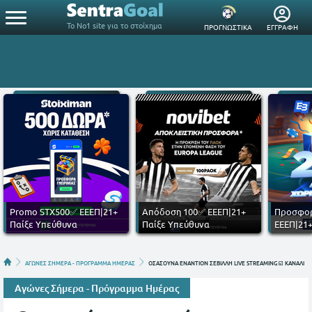
Το Νο1 site για το στοίχημα
ΠΡΟΓΝΩΣΤΙΚΑ
ΕΓΓΡΑΦΗ
Promo STX500✅ ΕΕΕΠ|21+
Απόδοση 100✅ ΕΕΕΠ|21+
Προσφορ
Παίξε Υπεύθυνα
Παίξε Υπεύθυνα
ΕΕΕΠ|21+
ΑΓΩΝΕΣ ΣΗΜΕΡΑ - ΠΡΟΓΡΑΜΜΑ ΗΜΕΡΑΣ
ΟΣΑΣΟΥΝΑ ΕΝΑΝΤΙΟΝ ΣΕΒΙΛΛΗ LIVE STREAMING ☑️ ΚΑΝΑΛΙ
Αγώνες Σήμερα - Πρόγραμμα Ημέρας