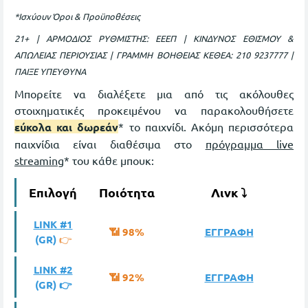
*Ισχύουν Όροι & Προϋποθέσεις
21+ | ΑΡΜΟΔΙΟΣ ΡΥΘΜΙΣΤΗΣ: ΕΕΕΠ | ΚΙΝΔΥΝΟΣ ΕΘΙΣΜΟΥ &
ΑΠΩΛΕΙΑΣ ΠΕΡΙΟΥΣΙΑΣ | ΓΡΑΜΜΗ ΒΟΗΘΕΙΑΣ ΚΕΘΕΑ: 210 9237777 |
ΠΑΙΞΕ ΥΠΕΥΘΥΝΑ
Μπορείτε να διαλέξετε μια από τις ακόλουθες
στοιχηματικές προκειμένου να παρακολουθήσετε
εύκολα και δωρεάν
* το παιχνίδι. Ακόμη περισσότερα
παιχνίδια είναι διαθέσιμα στο
πρόγραμμα live
streaming
* του κάθε μπουκ:
Επιλογή
Ποιότητα
Λινκ ⤵
LINK #1
📶 98%
ΕΓΓΡΑΦΗ
(GR)
👉
LINK #2
📶 92%
ΕΓΓΡΑΦΗ
(GR) 👉