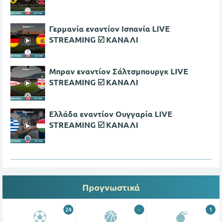
Γερμανία εναντίον Ισπανία LIVE
STREAMING ☑️ ΚΑΝΑΛΙ
Μπραν εναντίον Σάλτσμπουργκ LIVE
STREAMING ☑️ ΚΑΝΑΛΙ
Ελλάδα εναντίον Ουγγαρία LIVE
STREAMING ☑️ ΚΑΝΑΛΙ
Προγνωστικά
24
-
1