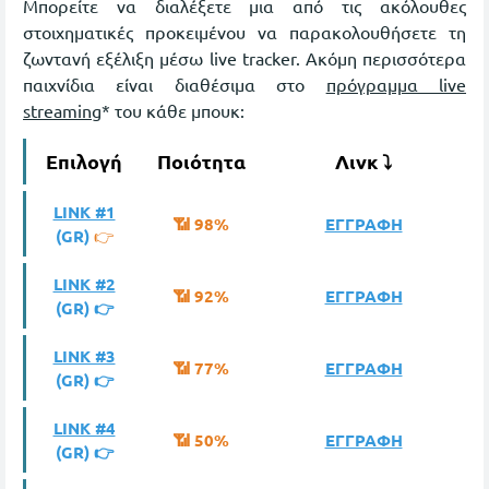
Μπορείτε να διαλέξετε μια από τις ακόλουθες
στοιχηματικές προκειμένου να παρακολουθήσετε τη
ζωντανή εξέλιξη μέσω live tracker. Ακόμη περισσότερα
παιχνίδια είναι διαθέσιμα στο
πρόγραμμα live
streaming
* του κάθε μπουκ:
Επιλογή
Ποιότητα
Λινκ ⤵
LINK #1
📶 98%
ΕΓΓΡΑΦΗ
(GR)
👉
LINK #2
📶 92%
ΕΓΓΡΑΦΗ
(GR) 👉
LINK #3
📶 77%
ΕΓΓΡΑΦΗ
(GR) 👉
LINK #4
📶 50%
ΕΓΓΡΑΦΗ
(GR) 👉