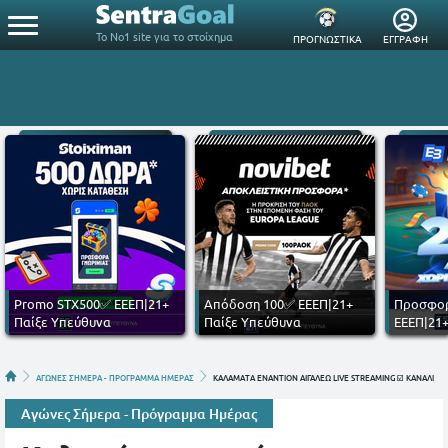
Το Νο1 site για το στοίχημα
ΠΡΟΓΝΩΣΤΙΚΑ
ΕΓΓΡΑΦΗ
Promo STX500✅ ΕΕΕΠ|21+
Απόδοση 100✅ ΕΕΕΠ|21+
Προσφορ
Παίξε Υπεύθυνα
Παίξε Υπεύθυνα
ΕΕΕΠ|21+
ΑΓΩΝΕΣ ΣΗΜΕΡΑ - ΠΡΟΓΡΑΜΜΑ ΗΜΕΡΑΣ
ΚΑΛΑΜΑΤΑ ΕΝΑΝΤΙΟΝ ΑΙΓΑΛΕΩ LIVE STREAMING ☑️ ΚΑΝΑΛΙ
Αγώνες Σήμερα - Πρόγραμμα Ημέρας