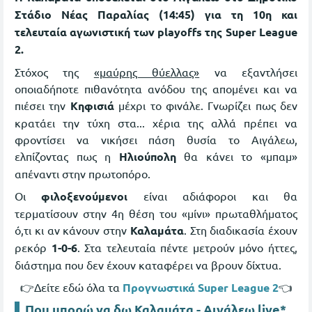
Στάδιο Νέας Παραλίας (14:45) για τη 10η και
τελευταία αγωνιστική των playoffs της Super League
2.
Στόχος της
«μαύρης θύελλας»
να εξαντλήσει
οποιαδήποτε πιθανότητα ανόδου της απομένει και να
πιέσει την
Κηφισιά
μέχρι το φινάλε. Γνωρίζει πως δεν
κρατάει την τύχη στα... χέρια της αλλά πρέπει να
φροντίσει να νικήσει πάση θυσία το Αιγάλεω,
ελπίζοντας πως η
Ηλιούπολη
θα κάνει το «μπαμ»
απέναντι στην πρωτοπόρο.
Οι
φιλοξενούμενοι
είναι αδιάφοροι και θα
τερματίσουν στην 4η θέση του «μίνι» πρωταθλήματος
ό,τι κι αν κάνουν στην
Καλαμάτα
. Στη διαδικασία έχουν
ρεκόρ
1-0-6
. Στα τελευταία πέντε μετρούν μόνο ήττες,
διάστημα που δεν έχουν καταφέρει να βρουν δίχτυα.
👉Δείτε εδώ όλα τα
Προγνωστικά Super League 2
👈
Που μπορώ να δω Καλαμάτα - Αιγάλεω live*