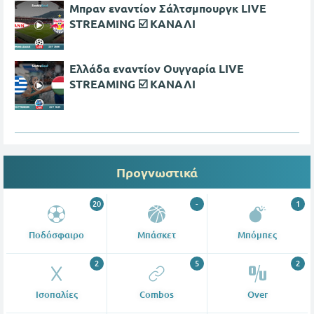
Μπραν εναντίον Σάλτσμπουργκ LIVE
STREAMING ☑️ ΚΑΝΑΛΙ
Ελλάδα εναντίον Ουγγαρία LIVE
STREAMING ☑️ ΚΑΝΑΛΙ
Προγνωστικά
20
-
1
Ποδόσφαιρο
Μπάσκετ
Μπόμπες
2
5
2
Ισοπαλίες
Combos
Over