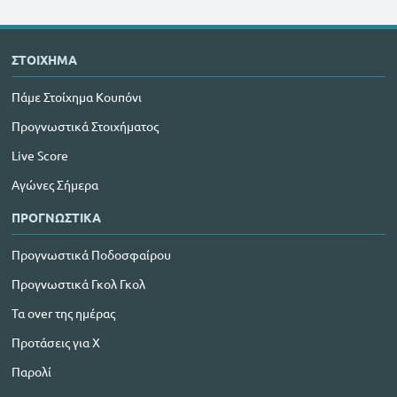
ΣΤΟΙΧΗΜΑ
Πάμε Στοίχημα Κουπόνι
Προγνωστικά Στοιχήματος
Live Score
Αγώνες Σήμερα
ΠΡΟΓΝΩΣΤΙΚΑ
Προγνωστικά Ποδοσφαίρου
Προγνωστικά Γκολ Γκολ
Τα over της ημέρας
Προτάσεις για Χ
Παρολί