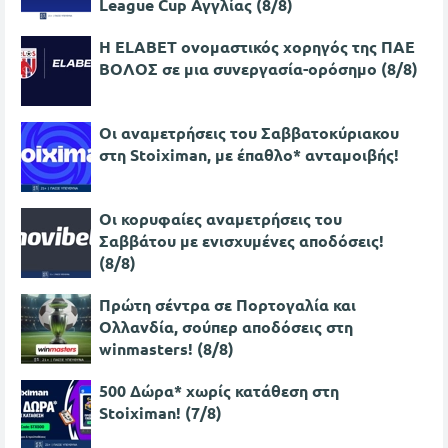
League Cup Αγγλίας (8/8)
Η ELABET ονομαστικός χορηγός της ΠΑΕ
ΒΟΛΟΣ σε μια συνεργασία-ορόσημο (8/8)
Οι αναμετρήσεις του Σαββατοκύριακου
στη Stoiximan, με έπαθλο* ανταμοιβής!
Oι κορυφαίες αναμετρήσεις του
Σαββάτου με ενισχυμένες αποδόσεις!
(8/8)
Πρώτη σέντρα σε Πορτογαλία και
Ολλανδία, σούπερ αποδόσεις στη
winmasters! (8/8)
500 Δώρα* χωρίς κατάθεση στη
Stoiximan! (7/8)