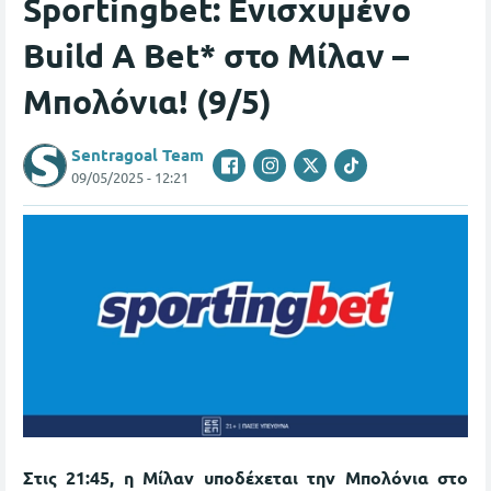
Sportingbet: Ενισχυμένο
Build A Bet* στο Μίλαν –
Μπολόνια! (9/5)
Sentragoal Team
09/05/2025 - 12:21
Στις 21:45, η Μίλαν υποδέχεται την Μπολόνια στο