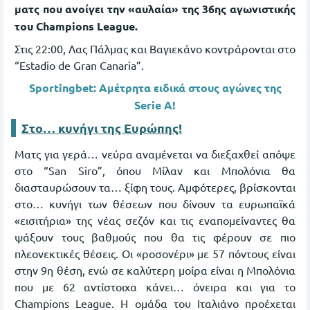
ματς που ανοίγει την «αυλαία» της 36ης αγωνιστικής
του Champions League.
Στις 22:00, Λας Πάλμας και Βαγιεκάνο κοντράρονται στο
“Estadio de Gran Canaria”.
Sportingbet: Αμέτρητα ειδικά στους αγώνες της
Serie A!
Στο… κυνήγι της Ευρώπης!
Ματς για γερά… νεύρα αναμένεται να διεξαχθεί απόψε
στο “San Siro”, όπου Μίλαν και Μπολόνια θα
διασταυρώσουν τα… ξίφη τους. Αμφότερες, βρίσκονται
στο… κυνήγι των θέσεων που δίνουν τα ευρωπαϊκά
«εισιτήρια» της νέας σεζόν και τις εναπομείναντες θα
ψάξουν τους βαθμούς που θα τις φέρουν σε πιο
πλεονεκτικές θέσεις. Οι «ροσονέρι» με 57 πόντους είναι
στην 9η θέση, ενώ σε καλύτερη μοίρα είναι η Μπολόνια
που με 62 αντίστοιχα κάνει… όνειρα και για το
Champions League. Η ομάδα του Ιταλιάνο προέχεται