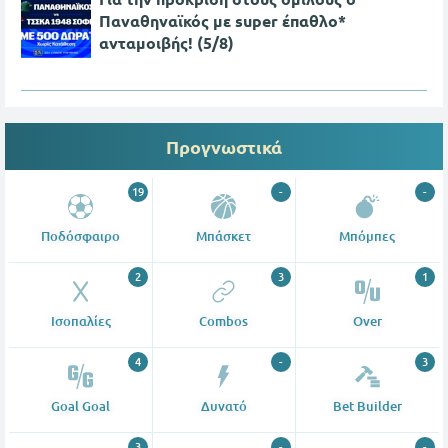
Παναθηναϊκός με super έπαθλο*
ανταμοιβής! (5/8)
Προγνωστικά
19
-
-
Ποδόσφαιρο
Μπάσκετ
Μπόμπες
2
3
1
Ισοπαλίες
Combos
Over
4
-
3
Goal Goal
Δυνατό
Bet Builder
3
-
-