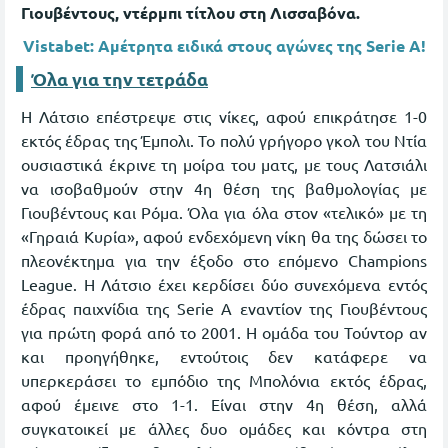
Γιουβέντους, ντέρμπι τίτλου στη Λισσαβόνα.
Vistabet: Αμέτρητα ειδικά στους αγώνες της Serie A!
Όλα για την τετράδα
Η Λάτσιο επέστρεψε στις νίκες, αφού επικράτησε 1-0
εκτός έδρας της Έμπολι. Το πολύ γρήγορο γκολ του Ντία
ουσιαστικά έκρινε τη μοίρα του ματς, με τους Λατσιάλι
να ισοβαθμούν στην 4η θέση της βαθμολογίας με
Γιουβέντους και Ρόμα. Όλα για όλα στον «τελικό» με τη
«Γηραιά Κυρία», αφού ενδεχόμενη νίκη θα της δώσει το
πλεονέκτημα για την έξοδο στο επόμενο Champions
League. Η Λάτσιο έχει κερδίσει δύο συνεχόμενα εντός
έδρας παιχνίδια της Serie A εναντίον της Γιουβέντους
για πρώτη φορά από το 2001. H ομάδα του Τούντορ αν
και προηγήθηκε, εντούτοις δεν κατάφερε να
υπερκεράσει το εμπόδιο της Μπολόνια εκτός έδρας,
αφού έμεινε στο 1-1. Είναι στην 4η θέση, αλλά
συγκατοικεί με άλλες δυο ομάδες και κόντρα στη