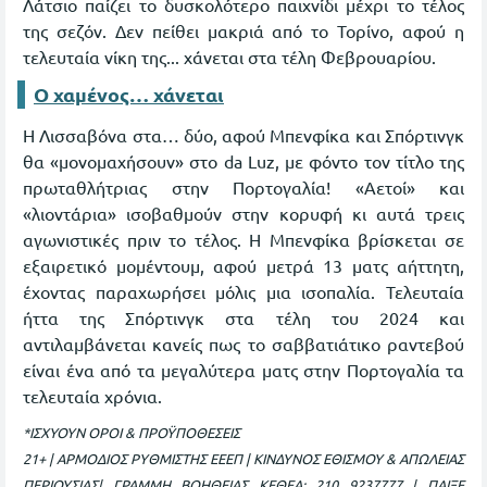
Λάτσιο παίζει το δυσκολότερο παιχνίδι μέχρι το τέλος
της σεζόν. Δεν πείθει μακριά από το Τορίνο, αφού η
τελευταία νίκη της... χάνεται στα τέλη Φεβρουαρίου.
Ο χαμένος… χάνεται
Η Λισσαβόνα στα… δύο, αφού Μπενφίκα και Σπόρτινγκ
θα «μονομαχήσουν» στο da Luz, με φόντο τον τίτλο της
πρωταθλήτριας στην Πορτογαλία! «Αετοί» και
«λιοντάρια» ισοβαθμούν στην κορυφή κι αυτά τρεις
αγωνιστικές πριν το τέλος. Η Μπενφίκα βρίσκεται σε
εξαιρετικό μομέντουμ, αφού μετρά 13 ματς αήττητη,
έχοντας παραχωρήσει μόλις μια ισοπαλία. Τελευταία
ήττα της Σπόρτινγκ στα τέλη του 2024 και
αντιλαμβάνεται κανείς πως το σαββατιάτικο ραντεβού
είναι ένα από τα μεγαλύτερα ματς στην Πορτογαλία τα
τελευταία χρόνια.
*ΙΣΧΥΟΥΝ ΟΡΟΙ & ΠΡΟΫΠΟΘΕΣΕΙΣ
21+ | ΑΡΜΟΔΙΟΣ ΡΥΘΜΙΣΤΗΣ ΕΕΕΠ | ΚΙΝΔΥΝΟΣ ΕΘΙΣΜΟΥ & ΑΠΩΛΕΙΑΣ
ΠΕΡΙΟΥΣΙΑΣ| ΓΡΑΜΜΗ ΒΟΗΘΕΙΑΣ ΚΕΘΕΑ: 210 9237777 | ΠΑΙΞΕ