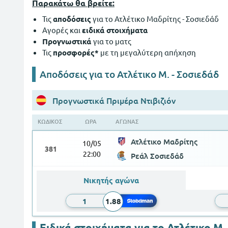
Παρακάτω θα βρείτε:
Τις
αποδόσεις
για το Ατλέτικο Μαδρίτης - Σοσιεδάδ
Αγορές και
ειδικά στοιχήματα
Προγνωστικά
για το ματς
Τις
προσφορές*
με τη μεγαλύτερη απήχηση
Aποδόσεις για το Ατλέτικο Μ. - Σοσιεδάδ
Προγνωστικά Πριμέρα Ντιβιζιόν
ΚΩΔΙΚΟΣ
ΩΡΑ
ΑΓΩΝΑΣ
Ατλέτικο Μαδρίτης
10/05
381
22:00
Ρεάλ Σοσιεδάδ
Νικητής αγώνα
1
1.88
Ειδικά στοιχήματα για το Ατλέτικο Μ.