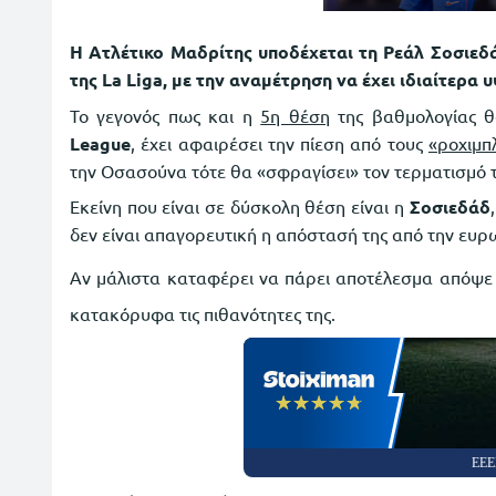
Η Ατλέτικο Μαδρίτης υποδέχεται τη Ρεάλ Σοσιεδά
της La Liga, με την αναμέτρηση να έχει ιδιαίτερ
Το γεγονός πως και η
5η θέση
της βαθμολογίας θ
League
, έχει αφαιρέσει την πίεση από τους
«ροχιμπ
την Οσασούνα τότε θα «σφραγίσει» τον τερματισμό 
Εκείνη που είναι σε δύσκολη θέση είναι η
Σοσιεδάδ
δεν είναι απαγορευτική η απόστασή της από την ευρ
Αν μάλιστα καταφέρει να πάρει αποτέλεσμα απόψ
κατακόρυφα τις πιθανότητες της.
☆☆☆☆☆
★★★★★
ΕΕΕ