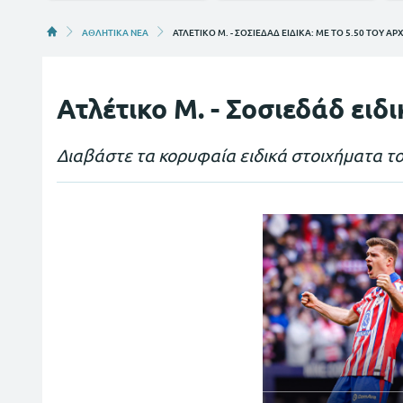
ΑΘΛΗΤΙΚΑ ΝΕΑ
ΑΤΛΕΤΙΚΟ Μ. - ΣΟΣΙΕΔΑΔ ΕΙΔΙΚΑ: ΜΕ ΤΟ 5.50 ΤΟΥ Α
Ατλέτικο Μ. - Σοσιεδάδ ειδ
Διαβάστε τα κορυφαία ειδικά στοιχήματα το