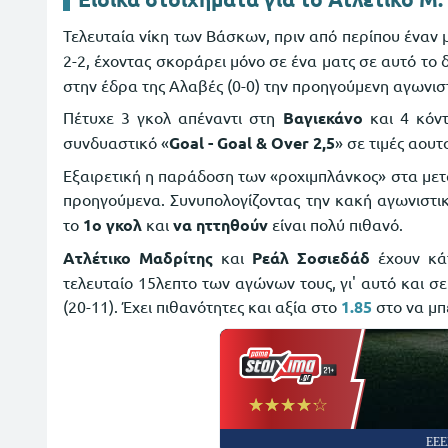
Τελευταία νίκη των Βάσκων, πριν από περίπου έναν
2-2, έχοντας σκοράρει μόνο σε ένα ματς σε αυτό το 
στην έδρα της Αλαβές (0-0) την προηγούμενη αγωνιστ
Πέτυχε 3 γκολ απέναντι στη
Βαγιεκάνο
και 4 κόν
συνδυαστικό «
Goal - Goal & Over 2,5
» σε τιμές αουτ
Εξαιρετική η παράδοση των «ροχιμπλάνκος» στα μεταξ
προηγούμενα. Συνυπολογίζοντας την κακή αγωνιστ
το
1ο γκολ
και
να ηττηθούν
είναι πολύ πιθανό.
Ατλέτικο Μαδρίτης
και
Ρεάλ Σοσιεδάδ
έχουν κάτ
τελευταίο 15λεπτο των αγώνων τους, γι' αυτό και 
(20-11). Έχει πιθανότητες και αξία στο
1.85
στο να μπ
☆☆☆☆☆
★★★★★
ΕΕΕ