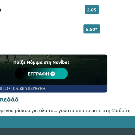
)
2.05
5.50*
Παίξε Νόμιμα στη Novibet
ΕΓΓΡΑΦΗ
Π | 21+ | ΠΑΙΞΕ ΥΠΕΥΘΥΝΑ
σιεδάδ
ενου ρίσκου για όλα τα... γούστα από το ματς στη Μαδρίτη.