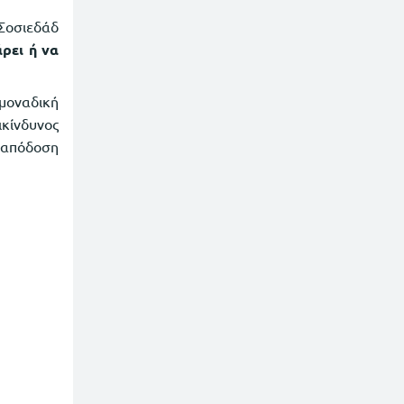
 Σοσιεδάδ
ρει ή να
 μοναδική
κίνδυνος
* απόδοση