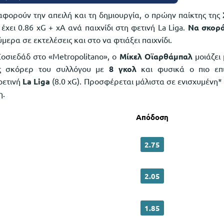
φορούν την απειλή και τη δημιουργία, ο πρώην παίκτης της
, έχει 0.86 xG + xA ανά παιχνίδι στη φετινή La Liga.
Να σκορά
ούμερα σε εκτελέσεις και στο να φτιάξει παιχνίδι.
οσιεδάδ στο «Metropolitano», ο
Μίκελ Οϊαρθάμπαλ
μοιάζει
ος σκόρερ του συλλόγου με
8 γκολ
και φυσικά ο πιο επι
φετινή
La Liga
(8.0 xG). Προσφέρεται μάλιστα σε ενισχυμένη
η.
Απόδοση
2.75
2.05
1.85