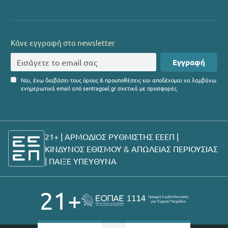
Κάνε εγγραφή στο newsletter
Εγγραφή
Ναι, έχω διαβάσει τους όρους & προυποθέσεις και αποδέχομαι να λαμβάνω
ενημερωτικά email από sentragoal.gr σχετικά με προσφορές.
21+ | ΑΡΜΟΔΙΟΣ ΡΥΘΜΙΣΤΗΣ ΕΕΕΠ |
ΚΙΝΔΥΝΟΣ ΕΘΙΣΜΟΥ & ΑΠΩΛΕΙΑΣ ΠΕΡΙΟΥΣΙΑΣ
|
ΠΑΙΞΕ ΥΠΕΥΘΥΝΑ
21+