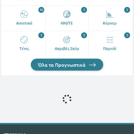
10
1
1
Ασιατικά
ΗΜ/ΤΕ
Κόρνερ
1
1
1
Tένις
Ακριβές Σκόρ
Παρολί
Όλα τα Προγνωστικά