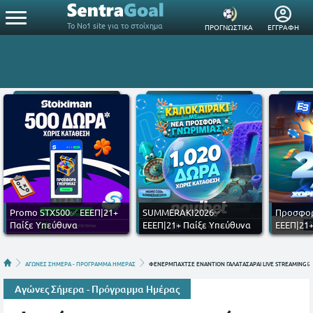
Το Νο1 site για το στοίχημα
ΠΡΟΓΝΩΣΤΙΚΑ
ΕΓΓΡΑΦΗ
Promo STX500✅ ΕΕΕΠ|21+
SUMMERAKI2026✅
Προσφορ
Παίξε Υπεύθυνα
ΕΕΕΠ|21+ Παίξε Υπεύθυνα
ΕΕΕΠ|21+
ΑΓΩΝΕΣ ΣΗΜΕΡΑ - ΠΡΟΓΡΑΜΜΑ ΗΜΕΡΑΣ
ΦΕΝΕΡΜΠΑΧΤΣΕ ΕΝΑΝΤΙΟΝ ΓΑΛΑΤΑΣΑΡΑΙ LIVE STREAMING ☑️
Αγώνες Σήμερα - Πρόγραμμα Ημέρας