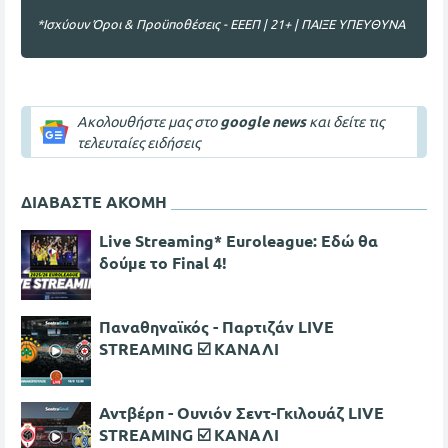
*Ισχύουν Όροι & Προϋποθέσεις - ΕΕΕΠ | 21+ | ΠΑΙΞΕ ΥΠΕΥΘΥΝΑ
Ακολουθήστε μας στο
google news
και δείτε τις
τελευταίες ειδήσεις
ΔΙΑΒΑΣΤΕ ΑΚΟΜΗ
Live Streaming* Euroleague: Εδώ θα
δούμε το Final 4!
Παναθηναϊκός - Παρτιζάν LIVE
STREAMING ☑️ ΚΑΝΑΛΙ
Αντβέρπ - Ουνιόν Σεντ-Γκιλουάζ LIVE
STREAMING ☑️ ΚΑΝΑΛΙ