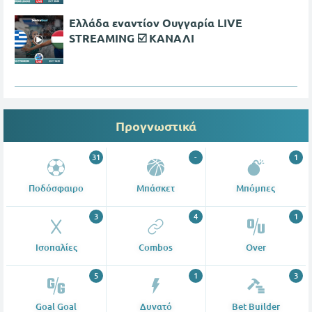
Ελλάδα εναντίον Ουγγαρία LIVE
STREAMING ☑️ ΚΑΝΑΛΙ
Προγνωστικά
31
-
1
Ποδόσφαιρο
Μπάσκετ
Μπόμπες
3
4
1
Ισοπαλίες
Combos
Over
5
1
3
Goal Goal
Δυνατό
Bet Builder