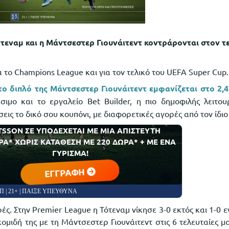
τεναμ και η Μάντσεστερ Γιουνάιτεντ κοντράρονται στον τε
α το Champions League και για τον τελικό του UEFA Super Cup.
το διπλό της Μάντσεστερ Γιουνάιτεντ εμφανίζεται στο 2,4
έσιμο και το εργαλείο Bet Builder, η πιο δημοφιλής λειτο
εις το δικό σου κουπόνι, με διαφορετικές αγορές από τον ίδι
TSSON ΣΕ ΥΠΟΔΕΧΕΤΑΙ ΜΕ ΜΙΑ ΑΠΙΣΤΕΥΤΗ
Α* ΧΩΡΙΣ ΚΑΤΑΘΕΣΗ ΜΕ 220 ΔΩΡΑ* + ΜΕ ΕΝΑ
ΓΥΡΙΣΜΑ!
ΕΓΓΡΑΦΗ
Π | 21+ | ΠΑΙΞΕ ΥΠΕΥΘΥΝΑ
ές. Στην Premier League η Τότεναμ νίκησε 3-0 εκτός και 1-0 ε
κομιδή της με τη Μάντσεστερ Γιουνάιτεντ στις 6 τελευταίες μ