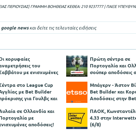
ΙΑΣ ΠΕΡΙΟΥΣΙΑΣ| ΓΡΑΜΜΗ ΒΟΗΘΕΙΑΣ ΚΕΘΕΑ: 210 9237777 | ΠΑΙΞΕ ΥΠΕΥΘΥΝ
ο
google news
και δείτε τις τελευταίες ειδήσεις
Oι κορυφαίες
Πρώτη σέντρα σε
αναμετρήσεις του
Πορτογαλία και Ολλ
Σαββάτου με ενισχυμένες
σούπερ αποδόσεις 
αποδόσεις! (8/8)
winmasters! (8/8)
Σέντρα στο League Cup
Μπάγερν - Άστον Βί
Αγγλίας με Bet Builder
Bet Builder και Κο
πρόκρισης για Γουλβς και
Αποδόσεις στην Be
ισορροπία στο
(7/8)
Αυλαία σε Ολλανδία και
ΠΑΟΚ, Κωνσταντέλι
Μίντλεσμπρο - Ρέξαμ (7/8)
Πορτογαλία με
4.33 στην Interwett
ενισχυμένες αποδόσεις!
(6/8)
(7/8)