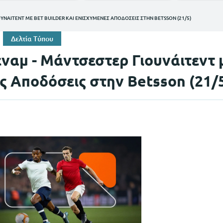
ΥΝΑΙΤΕΝΤ ΜΕ BET BUILDER ΚΑΙ ΕΝΙΣΧΥΜΕΝΕΣ ΑΠΟΔΟΣΕΙΣ ΣΤΗΝ BETSSON (21/5)
Δελτία Τύπου
εναμ - Μάντσεστερ Γιουνάιτεντ 
ες Αποδόσεις στην Betsson (21/