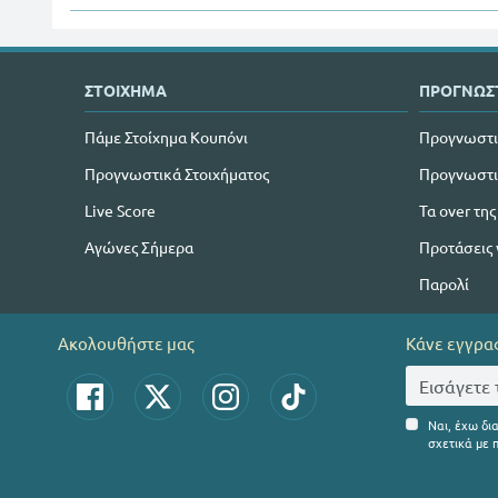
ΣΤΟΙΧΗΜΑ
ΠΡΟΓΝΩΣ
Πάμε Στοίχημα Κουπόνι
Προγνωστι
Προγνωστικά Στοιχήματος
Προγνωστι
Live Score
Τα over της
Αγώνες Σήμερα
Προτάσεις 
Παρολί
Ακολουθήστε μας
Κάνε εγγρα
Ναι, έχω δι
σχετικά με 