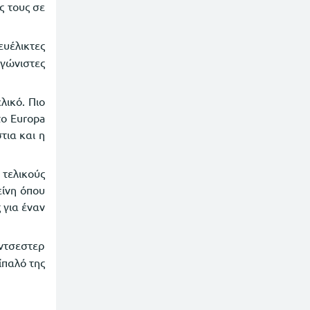
ς τους σε
υέλικτες
γώνιστες
λικό. Πιο
το Europa
τια και η
 τελικούς
είνη όπου
 για έναν
άντσεστερ
ίπαλό της