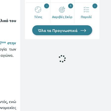
-
1
-
Tένις
Ακριβές Σκόρ
Παρολί
λικό του
Όλα τα Προγνωστικά
7** στην
υργία των
ο αγώνα.
ντός, ενώ
ονομαχίες