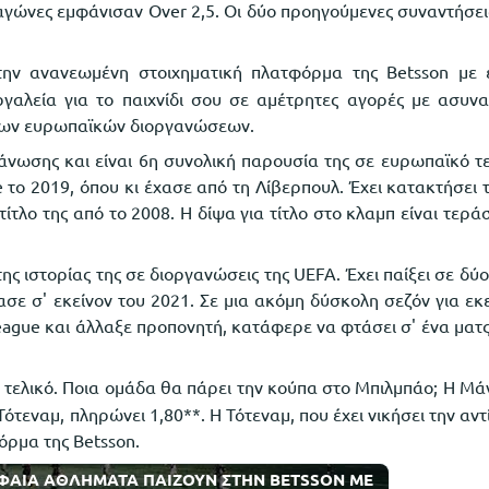
 αγώνες εμφάνισαν Over 2,5. Οι δύο προηγούμενες συναντήσει
ην ανανεωμένη στοιχηματική πλατφόρμα της Betsson με ε
γαλεία για το παιχνίδι σου σε αμέτρητες αγορές με ασυνα
 των ευρωπαϊκών διοργανώσεων.
γάνωσης και είναι 6η συνολική παρουσία της σε ευρωπαϊκό τε
το 2019, όπου κι έχασε από τη Λίβερπουλ. Έχει κατακτήσει 
τλο της από το 2008. Η δίψα για τίτλο στο κλαμπ είναι τεράσ
ης ιστορίας της σε διοργανώσεις της UEFA. Έχει παίξει σε δύο
ασε σ' εκείνον του 2021. Σε μια ακόμη δύσκολη σεζόν για εκ
eague και άλλαξε προπονητή, κατάφερε να φτάσει σ' ένα ματς
τελικό. Ποια ομάδα θα πάρει την κούπα στο Μπιλμπάο; Η Μ
 Τότεναμ, πληρώνει 1,80**. Η Τότεναμ, που έχει νικήσει την αντ
όρμα της Betsson.
ΦΑΙΑ ΑΘΛΗΜΑΤΑ ΠΑΙΖΟΥΝ ΣΤΗΝ BETSSON ΜΕ