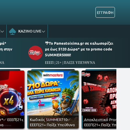
ΕΓΓΡΑΦΗ
Σ
ΚΑΖΙΝΟ LIVE
ορά*
🌴To Pamestoixima.gr σε καλωσορίζει
ση στην
με έως 5120 Δώρα* με το promo code
SUMMER5000!
ΥΝΑ
ΕΕΕΠ | 21+ | ΠΑΙΞΕ ΥΠΕΥΘΥΝΑ
r*✅ ΕΕΕΠ|21+
Κωδικός SUMMER710✅
Αποκλειστικό Promo✅
να
ΕΕΕΠ|21+ Παίξε Υπεύθυνα
ΕΕΕΠ|21+ Παίξε Υπεύθυνα