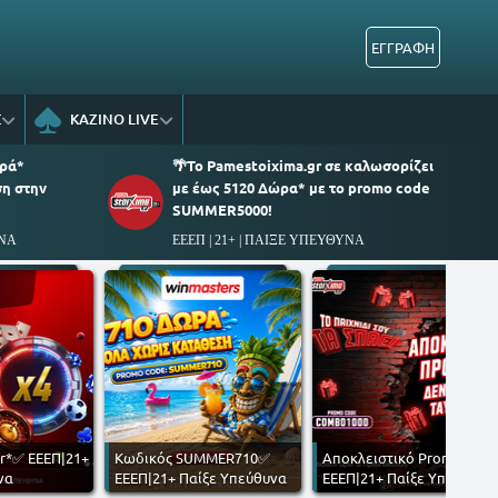
ΕΓΓΡΑΦΗ
Σ
ΚΑΖΙΝΟ LIVE
ορά*
🌴To Pamestoixima.gr σε καλωσορίζει
ση στην
με έως 5120 Δώρα* με το promo code
SUMMER5000!
ΥΝΑ
ΕΕΕΠ | 21+ | ΠΑΙΞΕ ΥΠΕΥΘΥΝΑ
r*✅ ΕΕΕΠ|21+
Κωδικός SUMMER710✅
Αποκλειστικό Promo✅
να
ΕΕΕΠ|21+ Παίξε Υπεύθυνα
ΕΕΕΠ|21+ Παίξε Υπεύθυνα