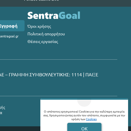
Εγγραφή
Όροι χρήσης
Πολιτική απορρήτου
entragoal.gr
Θέσεις εργασίας
Ε – ΓΡΑΜΜΗ ΣΥΜΒΟΥΛΕΥΤΙΚΗΣ: 1114 |
ΠΑΙΞΕ
Ο ιστότοπος χρησιμοποιεί Cookies για την καλύτερη εμπειρία
σας. Χρησιμοποιώντας αυτόν τον ιστότοπο, συμφωνείτε με την
χρήση των
Cookies
.
OK