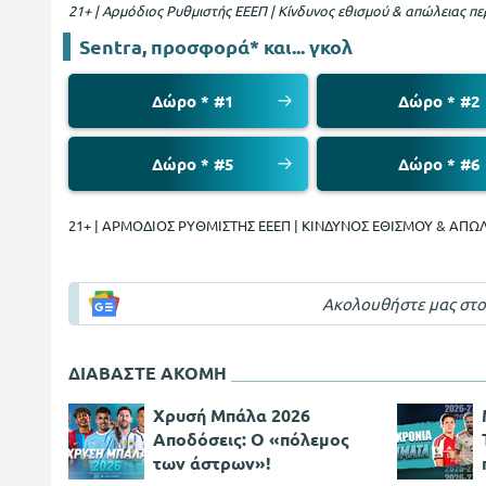
21+ | Αρμόδιος Ρυθμιστής ΕΕΕΠ | Κίνδυνος εθισμού & απώλειας πε
Sentra, προσφορά* και... γκολ
Δώρο * #1
Δώρο * #2
Δώρο * #5
Δώρο * #6
21+ | ΑΡΜΟΔΙΟΣ ΡΥΘΜΙΣΤΗΣ ΕΕΕΠ | ΚΙΝΔΥΝΟΣ ΕΘΙΣΜΟΥ & ΑΠΩΛ
Ακολουθήστε μας στ
ΔΙΑΒΑΣΤΕ ΑΚΟΜΗ
Χρυσή Μπάλα 2026
Αποδόσεις: Ο «πόλεμος
των άστρων»!