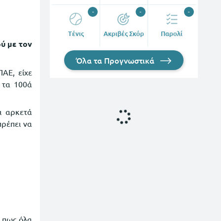
-
-
-
Tένις
Ακριβές Σκόρ
Παρολί
ύ με τον
Όλα τα Προγνωστικά
ΑΕ, είχε
 τα 100ά
ι αρκετά
πρέπει να
ι πως όλα