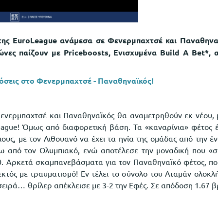
 της EuroLeague ανάμεσα σε Φενερμπαχτσέ και Παναθηναϊ
ώνες παίζουν με Priceboosts, Ενισχυμένα Build A Bet*, 
όσεις στο Φενερμπαχτσέ - Παναθηναϊκός!
ενερμπαχτσέ και Παναθηναϊκός θα αναμετρηθούν εκ νέου, 
League! Όμως από διαφορετική βάση. Τα «καναρίνια» φέτος
ους, με τον Λιθουανό να έχει τα ηνία της ομάδας από την έ
σω από τον Ολυμπιακό, ενώ αποτέλεσε την μοναδική που «σ
3-0. Αρκετά σκαμπανεβάσματα για τον Παναθηναϊκό φέτος, πο
εκτός με τραυματισμό! Εν τέλει το σύνολο του Αταμάν ολοκ
α σειρά… θρίλερ απέκλεισε με 3-2 την Εφές. Σε απόδοση 1.67 