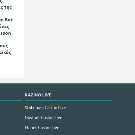
ς
ς της
ε Bet
ένες
tsson
τους
αϊκός
ΚΑΖΙΝΟ LIVE
Stoiximan Casino Live
Novibet Casino Live
Elabet Casino Live