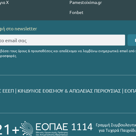
για Χ
Pamestoixima.gr
Fonbet
φή στο newsletter
αβάσει τους όρους & προυποθέσεις και αποδέχομαι να λαμβάνω ενημερωτικά email από s
προσφορές.
 ΕΕΕΠ | ΚΙΝΔΥΝΟΣ ΕΘΙΣΜΟΥ & ΑΠΩΛΕΙΑΣ ΠΕΡΙΟΥΣΙΑΣ |
ΕΟΠΑ
21+