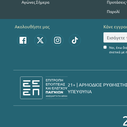
Αγώνες Σήμερα
Προτάσεις 
Παρολί
Ακολουθήστε μας
Κάνε εγγρα
Ναι, έχω δι
σχετικά με 
21+ | ΑΡΜΟΔΙΟΣ ΡΥΘΜΙΣΤΗΣ
ΥΠΕΥΘΥΝΑ