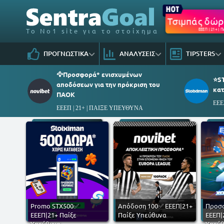
Τσιμπάς δώρα
ΕΕΕΠ | 21+ |
Το Νο1 site για το στοίχημα
ΠΡΟΓΝΩΣΤΙΚΑ
ΑΝΑΛΥΣΕΙΣ
TIPSTERS
🦅Προσφορά* ενισχυμένων
⭐ST
αποδόσεων για την πρόκριση του
κα
ΠΑΟΚ
ΕΕΕ
ΕΕΕΠ | 21+ | ΠΑΙΞΕ ΥΠΕΥΘΥΝΑ
Promo STX500✅
Απόδοση 100✅ ΕΕΕΠ|21+
Προσ
ΕΕΕΠ|21+ Παίξε
Παίξε Υπεύθυνα
ΕΕΕΠ|
Υπεύθυνα
Υπεύ