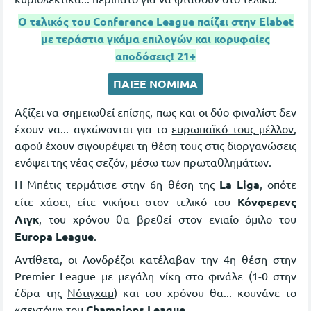
Ο τελικός του Conference League παίζει στην Elabet
με τεράστια γκάμα επιλογών και κορυφαίες
αποδόσεις! 21+
ΠΑΙΞΕ ΝΟΜΙΜΑ
Αξίζει να σημειωθεί επίσης, πως και οι δύο φιναλίστ δεν
έχουν να... αγχώνονται για το
ευρωπαϊκό τους μέλλον
,
αφού έχουν σιγουρέψει τη θέση τους στις διοργανώσεις
ενόψει της νέας σεζόν, μέσω των πρωταθλημάτων.
Η
Μπέτις
τερμάτισε στην
6η θέση
της
La Liga
, οπότε
είτε χάσει, είτε νικήσει στον τελικό του
Κόνφερενς
Λιγκ
, του χρόνου θα βρεθεί στον ενιαίο όμιλο του
Europa League
.
Αντίθετα, οι Λονδρέζοι κατέλαβαν την 4η θέση στην
Premier League με μεγάλη νίκη στο φινάλε (1-0 στην
έδρα της
Νότιγχαμ
) και του χρόνου θα... κουνάνε το
«σεντόνι» του
Champions League
.