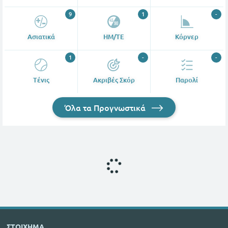
9
1
-
Ασιατικά
ΗΜ/ΤΕ
Κόρνερ
1
-
-
Tένις
Ακριβές Σκόρ
Παρολί
Όλα τα Προγνωστικά
ΣΤΟΙΧΗΜΑ