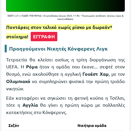
ΕΕΕΠ | 21+ | ΠΑΙΞΕ ΥΠΕΥΘΥΝΑ – Οι αποδόσεις ίσχυαν 28/5, 11:40. * Eνισχυμένη απόδοση. Ισχύουν όροι &
προϋποθέσεις.
Ποντάρεις στον τελικό χωρίς ρίσκο με δωρεάν*
στοίχημα!
ΕΓΓΡΑΦΗ
Προηγούμενοι Νικητές Κόνφερενς Λιγκ
Τετραετία θα κλείσει αισίως η τρίτη διοργάνωση της
UEFA. Η
Ρόμα
ήταν η ομάδα που έκανε... σεφτέ στον
θεσμό, ενώ ακολούθησε η αγγλική
Γουέστ Χαμ
, με τον
Ολυμπιακό
να συμπληρώνει φυσικά την πρώτη τριάδα
νικητών.
Εάν καταφέρει να σηκώσει τη φετινή κούπα η Τσέλσι,
τότε η
Αγγλία
θα γίνει η πρώτη χώρα με πολλαπλές
κατακτήσεις στο Κόνφερενς.
Σεζόν
Νικήτρια ομάδα