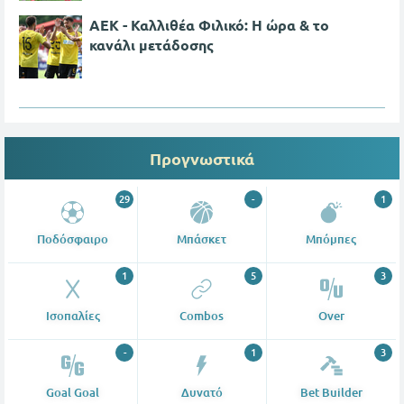
ΑΕΚ - Καλλιθέα Φιλικό: Η ώρα & το
κανάλι μετάδοσης
Προγνωστικά
29
-
1
Ποδόσφαιρο
Μπάσκετ
Μπόμπες
1
5
3
Ισοπαλίες
Combos
Over
-
1
3
Goal Goal
Δυνατό
Bet Builder