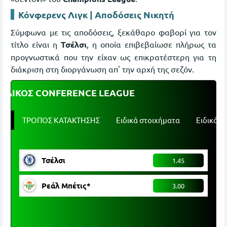
Κόνφερενς Λιγκ | Αποδόσεις Νικητή
Σύμφωνα με τις αποδόσεις, ξεκάθαρο φαβορί για τον
τίτλο είναι η
Τσέλσι
, η οποία επιβεβαίωσε πλήρως τα
προγνωστικά που την είχαν ως επικρατέστερη για τη
διάκριση στη διοργάνωση απ' την αρχή της σεζόν.
ΤΕΛΙΚΟΣ CONFERENCE LEAGUE
ής
ΤΡΟΠΟΣ ΚΑΤΑΚΤΗΣΗΣ
Ειδικά στοιχήματα
Ειδικά π
Τσέλσι
1.45
Ρεάλ Μπέτις*
3.00