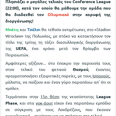
Πλησιάζει ο μεγάλος τελικός του Conference League
(22:00), κατά τον οποίο θα μάθουμε την ομάδα που
θα διαδεχθεί τον
Ολυμπιακό
στην κορυφή της
διοργάνωσης!
Μπέτις
και
Τσέλσι
θα τεθούν αντιμέτωπες στο «Stadion
Wroclaw» της Πολωνίας, με στόχο να κατακτήσουν τον
τίτλο της τρίτης τη τάξει διασυλλογικής διοργάνωσης
της
UEFA
, ένα χρόνο μετά τον θρίαμβο των
Πειραιωτών.
Αμφότερες αξίζουν... στο έπακρο την παρουσία τους
στον τελικό του φετινού
Θεσμού
, έχοντας
πραγματοποιήσει εξαιρετικές πορείες, με τους
Ισπανούς
,
μάλιστα, να παίζουν και έναν γύρο παραπάνω απ' ότι οι
«μπλε».
Τερμάτισαν στην
15η θέση
της νεοσύστατης
League
Phase
, και στα
νοκ-άουτ
είχαν ένα παραπάνω εμπόδιο
σε σύγκριση με τους Λονδρέζους, που έκαναν
κυριολεκτικά... περίπατο για να φτάσουν στο τελικό.