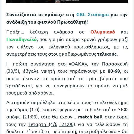
Συνεχίζονται οι «μάχες» στη
GBL Στοίχημα
για την
ανάδειξη του φετινού Πρωταθλητή!
Πράξη... δεύτερη ανάμεσα σε
Ολυμπιακό
και
Παναθηναϊκό
, που για μία ακόμα χρονιά γράφουν μαζί
τον επίλογο του ελληνικού πρωταθλήματος, με τις
αναμετρήσεις τους στους καθιερωμένους
τελικούς
.
Η πρώτη συνάντηση στο «ΟΑΚΑ»,
την Παρασκευή
(30/5)
, έβγαλε νικητή τους «πράσινους» με
80-68
, οι
οποίοι έκαναν το πρώτο απ' τα τρία βήματα που
χρειάζονται, για να πανηγυρίσουν το πρώτο νταμπλ
τους μετά από χρόνια.
Διατηρούν παράλληλα στα χέρια τους το πλεονέκτημα
της έδρας (1-0), και αν φύγουν με το διπλό απ' το ΣΕΦ
απόψε (21:00), τότε θα έχουν...
match ball
στην έδρα
τους την
Τετάρτη (4/6, 21:00)
για να τελειώσουν τη
δουλειά. Σ' αντίθετη περίπτωση, οι «ερυθρόλευκοι» θα