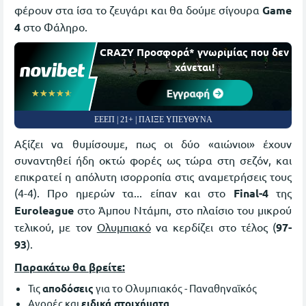
φέρουν στα ίσα το ζευγάρι και θα δούμε σίγουρα
Game
4
στο Φάληρο.
CRAZY Προσφορά* γνωριμίας που δεν
χάνεται!
Εγγραφή
☆☆☆☆☆
★★★★★
ΕΕΕΠ | 21+ | ΠΑΙΞΕ ΥΠΕΥΘΥΝΑ
Αξίζει να θυμίσουμε, πως οι δύο «αιώνιοι» έχουν
συναντηθεί ήδη οκτώ φορές ως τώρα στη σεζόν, και
επικρατεί η απόλυτη ισορροπία στις αναμετρήσεις τους
(4-4). Προ ημερών τα... είπαν και στο
Final-4
της
Euroleague
στο Άμπου Ντάμπι, στο πλαίσιο του μικρού
τελικού, με τον
Ολυμπιακό
να κερδίζει στο τέλος (
97-
93
).
Παρακάτω θα βρείτε:
Τις
αποδόσεις
για το Ολυμπιακός - Παναθηναϊκός
Αγορές και
ειδικά στοιχήματα