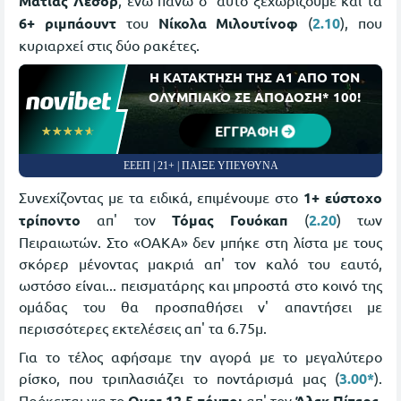
Ματίας Λεσόρ
, ενώ πάνω σ' αυτό ξεχωρίζουμε και τα
6+ ριμπάουντ
του
Νίκολα Μιλουτίνοφ
(
2.10
), που
κυριαρχεί στις δύο ρακέτες.
Η ΚΑΤΑΚΤΗΣΗ ΤΗΣ Α1 ΑΠΟ ΤΟΝ
ΟΛΥΜΠΙΑΚΟ ΣΕ ΑΠΟΔΟΣΗ* 100!
ΕΓΓΡΑΦΗ
☆☆☆☆☆
★★★★★
ΕΕΕΠ | 21+ | ΠΑΙΞΕ ΥΠΕΥΘΥΝΑ
Συνεχίζοντας με τα ειδικά, επιμένουμε στο
1+ εύστοχο
τρίποντο
απ' τον
Τόμας Γουόκαπ
(
2.20
) των
Πειραιωτών. Στο «ΟΑΚΑ» δεν μπήκε στη λίστα με τους
σκόρερ μένοντας μακριά απ' τον καλό του εαυτό,
ωστόσο είναι... πεισματάρης και μπροστά στο κοινό της
ομάδας του θα προσπαθήσει ν' απαντήσει με
περισσότερες εκτελέσεις απ' τα 6.75μ.
Για το τέλος αφήσαμε την αγορά με το μεγαλύτερο
ρίσκο, που τριπλασιάζει το ποντάρισμά μας (
3.00*
).
Πρόκειται για το
Over 12,5 πόντοι
απ' τον
Άλεκ Πίτερς
,