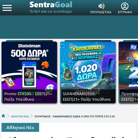
Το Νο1 site για το στοίχημα
ΠΡΟΓΝΩΣΤΙΚΑ
ΕΓΓΡΑΦΗ
Promo STX500✅ ΕΕΕΠ|21+
SUMMERAKI2026✅
Προσφορ
Παίξε Υπεύθυνα
ΕΕΕΠ|21+ Παίξε Υπεύθυνα
ΕΕΕΠ|21+
ΑΘΛΗΤΙΚΑ ΝΕΑ
ΟΛΥΜΠΙΑΚΟΣ - ΠΑΝΑΘΗΝΑΙΚΟΣ ΕΙΔΙΚΑ: Η ΩΡΑ ΤΟΥ ΠΙΤΕΡΣ ΣΤΟ 3.00
Αθλητικά Νέα