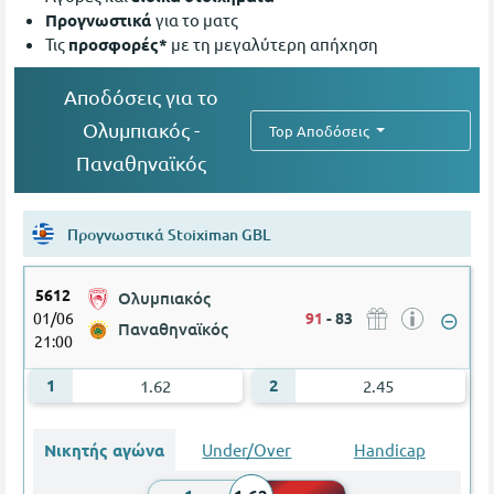
Προγνωστικά
για το ματς
Τις
προσφορές*
με τη μεγαλύτερη απήχηση
Aποδόσεις για το
Ολυμπιακός -
Top Αποδόσεις
Παναθηναϊκός
Προγνωστικά Stoiximan GBL
5612
Ολυμπιακός
01/06
91
-
83
Παναθηναϊκός
21:00
Ολυμπιακός - Παναθηναϊκός
1.62
2.45
Νικητής αγώνα
Under/Over
Handicap