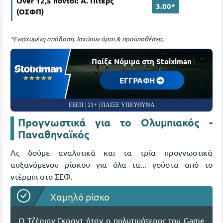
Over 12,5 πόντοι: Α. Πίτερς
3.00*
(ΟΣΦΠ)
*Ενισχυμένη απόδοση. Ισχύουν όροι & προϋποθέσεις.
Παίξε Νόμιμα στη Stoiximan
☆☆☆☆☆
★★★★★
ΕΓΓΡΑΦΗ
ΕΕΕΠ | 21+ | ΠΑΙΞΕ ΥΠΕΥΘΥΝΑ
Προγνωστικά για το Ολυμπιακός -
Παναθηναϊκός
Ας δούμε αναλυτικά και τα τρία προγνωστικά
αυξανόμενου ρίσκου για όλα τα... γούστα από το
ντέρμπι στο ΣΕΦ.
Χαμηλό ρίσκο
Ο Τζέριαν Γκραντ ήταν ο πολυτιμότερος του Game