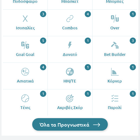
Ποδόσφαιρο
Μπάσκετ
Μπόμπες
3
4
1
Ισοπαλίες
Combos
Over
5
1
3
Goal Goal
Δυνατό
Bet Builder
4
1
1
Ασιατικά
ΗΜ/ΤΕ
Κόρνερ
1
1
1
Tένις
Ακριβές Σκόρ
Παρολί
Όλα τα Προγνωστικά