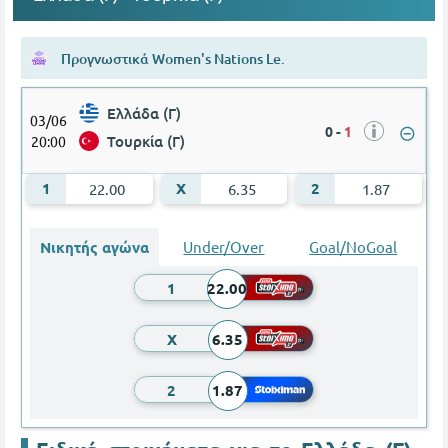
Προγνωστικά Women's Nations Le.
Ελλάδα (Γ)
03/06
0
-
1
Τουρκία (Γ)
20:00
22.00
6.35
1.87
Νικητής αγώνα
Under/Over
Goal/NoGoal
1
22.00
X
6.35
2
1.87