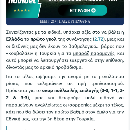
ΕΓΓΡΑΦΗ
☆☆☆☆☆
★★★★★
ΕΕΕΠ | 21+ | ΠΑΙΞΕ ΥΠΕΥΘΥΝΑ
Συνεχίζοντας με τα ειδικά, υπάρχει αξία στο να βάλει η
Ελλάδα
το
πρώτο γκολ
της συνάντησης (
2.72
), μιας και
οι διεθνείς μας δεν έχουν το βαθμολογικό... βάρος που
«κουβαλάει» η Τουρκία για τα
μπαράζ παραμονής
, και
αυτό μπορεί να λειτουργήσει ευεργετικά στην επίθεση,
δίνοντάς μας το αρχικό προβάδισμα.
Για το τέλος αφήσαμε την αγορά με το μεγαλύτερο
ρίσκο, που «πληρώνει» σε τιμή τριπλασιασμού.
Πρόκειται για το
σκορ πολλαπλής επιλογής
(
0-0, 1-1, 2-
2 & 3-3
), μιας και θεωρούμε πολύ πιθανό να
παραμείνουν αναλλοίωτες οι ισορροπίες μέχρι το τέλος,
κάτι που θα δώσει τον πρώτο βαθμό στον όμιλο για την
Εθνική μας, και την 3η θέση στην Τουρκία.