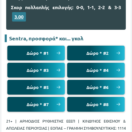
Σκορ πολλαπλής επιλογής: 0-0, 1-1, 2-2 & 3-3
3.00
Sentra, προσφορά* και... γκολ
Δώρο * #1
Δώρο * #2
Δώρο * #3
Δώρο * #4
Δώρο * #5
Δώρο * #6
Δώρο * #7
Δώρο * #8
21+ | ΑΡΜΟΔΙΟΣ ΡΥΘΜΙΣΤΗΣ ΕΕΕΠ | ΚΙΝΔΥΝΟΣ ΕΘΙΣΜΟΥ &
ΑΠΩΛΕΙΑΣ ΠΕΡΙΟΥΣΙΑΣ | ΕΟΠΑΕ – ΓΡΑΜΜΗ ΣΥΜΒΟΥΛΕΥΤΙΚΗΣ: 1114