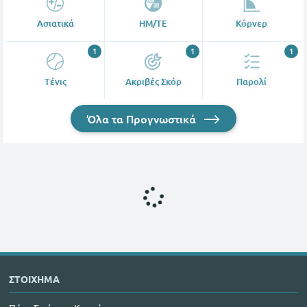
Ασιατικά
ΗΜ/ΤΕ
Κόρνερ
1
1
1
Tένις
Ακριβές Σκόρ
Παρολί
Όλα τα Προγνωστικά
ΣΤΟΙΧΗΜΑ