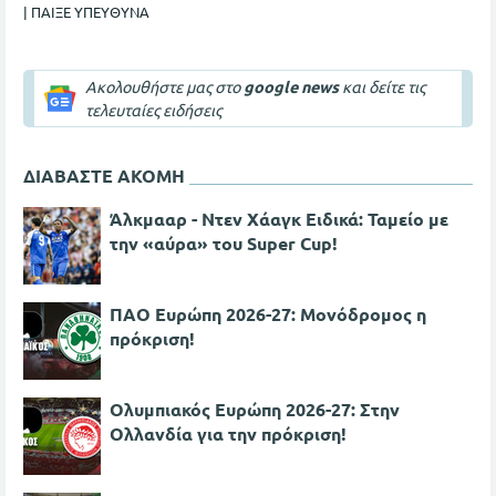
| ΠΑΙΞΕ ΥΠΕΥΘΥΝΑ
Ακολουθήστε μας στο
google news
και δείτε τις
τελευταίες ειδήσεις
ΔΙΑΒΑΣΤΕ ΑΚΟΜΗ
Άλκμααρ - Ντεν Χάαγκ Ειδικά: Ταμείο με
την «αύρα» του Super Cup!
ΠΑΟ Ευρώπη 2026-27: Μονόδρομος η
πρόκριση!
Ολυμπιακός Ευρώπη 2026-27: Στην
Ολλανδία για την πρόκριση!