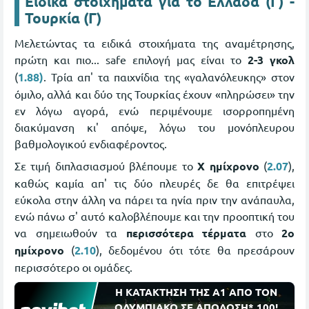
Ειδικά στοιχήματα για το Ελλάδα (Γ) -
Τουρκία (Γ)
Μελετώντας τα ειδικά στοιχήματα της αναμέτρησης,
πρώτη και πιο... safe επιλογή μας είναι το
2-3 γκολ
(
1.88)
. Τρία απ' τα παιχνίδια της «γαλανόλευκης» στον
όμιλο, αλλά και δύο της Τουρκίας έχουν «πληρώσει» την
εν λόγω αγορά, ενώ περιμένουμε ισορροπημένη
διακύμανση κι' απόψε, λόγω του μονόπλευρου
βαθμολογικού ενδιαφέροντος.
Σε τιμή διπλασιασμού βλέπουμε το
Χ ημίχρονο
(
2.07
),
καθώς καμία απ' τις δύο πλευρές δε θα επιτρέψει
εύκολα στην άλλη να πάρει τα ηνία πριν την ανάπαυλα,
ενώ πάνω σ' αυτό καλοβλέπουμε και την προοπτική του
να σημειωθούν τα
περισσότερα τέρματα
στο
2ο
ημίχρονο
(
2.10
), δεδομένου ότι τότε θα πρεσάρουν
περισσότερο οι ομάδες.
Η ΚΑΤΑΚΤΗΣΗ ΤΗΣ Α1 ΑΠΟ ΤΟΝ
ΟΛΥΜΠΙΑΚΟ ΣΕ ΑΠΟΔΟΣΗ* 100!