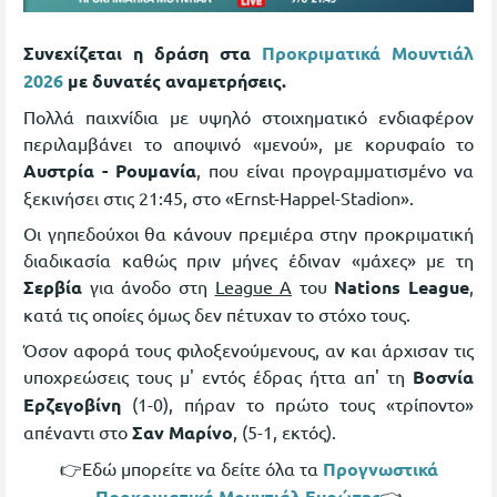
Συνεχίζεται η δράση στα
Προκριματικά Μουντιάλ
2026
με δυνατές αναμετρήσεις.
Πολλά παιχνίδια με υψηλό στοιχηματικό ενδιαφέρον
περιλαμβάνει το αποψινό «μενού», με κορυφαίο το
Αυστρία - Ρουμανία
, που είναι προγραμματισμένο να
ξεκινήσει στις 21:45, στο «Ernst-Happel-Stadion».
Οι γηπεδούχοι θα κάνουν πρεμιέρα στην προκριματική
διαδικασία καθώς πριν μήνες έδιναν «μάχες» με τη
Σερβία
για άνοδο στη
League A
του
Nations League
,
κατά τις οποίες όμως δεν πέτυχαν το στόχο τους.
Όσον αφορά τους φιλοξενούμενους, αν και άρχισαν τις
υποχρεώσεις τους μ' εντός έδρας ήττα απ' τη
Βοσνία
Ερζεγοβίνη
(1-0), πήραν το πρώτο τους «τρίποντο»
απέναντι στο
Σαν Μαρίνο
, (5-1, εκτός).
👉Εδώ μπορείτε να δείτε όλα τα
Προγνωστικά
Προκριματικά Μουντιάλ Ευρώπης
👈