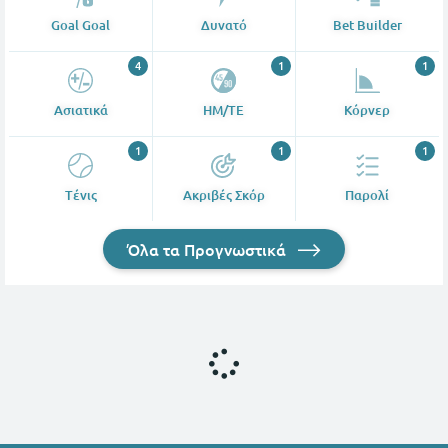
Goal Goal
Δυνατό
Bet Builder
4
1
1
Ασιατικά
ΗΜ/ΤΕ
Κόρνερ
1
1
1
Tένις
Ακριβές Σκόρ
Παρολί
Όλα τα Προγνωστικά