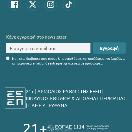
Κάνε εγγραφή στο newsletter
Εγγραφή
Ναι, έχω διαβάσει τους όρους & προυποθέσεις και αποδέχομαι να λαμβάνω
ενημερωτικά email από sentragoal.gr σχετικά με προσφορές.
21+ | ΑΡΜΟΔΙΟΣ ΡΥΘΜΙΣΤΗΣ ΕΕΕΠ |
ΚΙΝΔΥΝΟΣ ΕΘΙΣΜΟΥ & ΑΠΩΛΕΙΑΣ ΠΕΡΙΟΥΣΙΑΣ
|
ΠΑΙΞΕ ΥΠΕΥΘΥΝΑ
21+