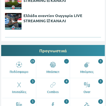
STREAMING ☑️ ΚΑΝΑΛΙ
Ελλάδα εναντίον Ουγγαρία LIVE
STREAMING ☑️ ΚΑΝΑΛΙ
Προγνωστικά
23
-
1
Ποδόσφαιρο
Μπάσκετ
Μπόμπες
3
4
1
Ισοπαλίες
Combos
Over
5
1
3