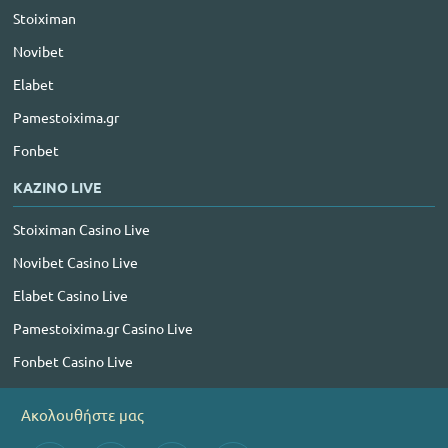
Stoiximan
Novibet
Elabet
Pamestoixima.gr
Fonbet
ΚΑΖΙΝΟ LIVE
Stoiximan Casino Live
Novibet Casino Live
Elabet Casino Live
Pamestoixima.gr Casino Live
Fonbet Casino Live
Ακολουθήστε μας