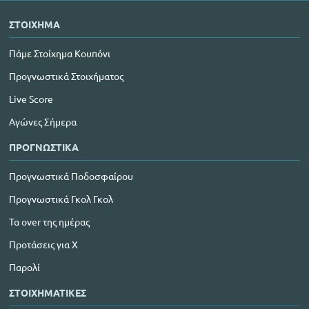
ΣΤΟΙΧΗΜΑ
Πάμε Στοίχημα Κουπόνι
Προγνωστικά Στοιχήματος
Live Score
Αγώνες Σήμερα
ΠΡΟΓΝΩΣΤΙΚΑ
Προγνωστικά Ποδοσφαίρου
Προγνωστικά Γκολ Γκολ
Τα over της ημέρας
Προτάσεις για Χ
Παρολί
ΣΤΟΙΧΗΜΑΤΙΚΕΣ