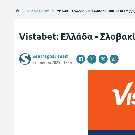
ΔΕΛΤΙΑ ΤΥΠΟΥ
VISTABET: ΕΛΛΑΔΑ - ΣΛΟΒΑΚΙΑ ΜΕ BUILD A BET*! (7/6
Vistabet: Ελλάδα - Σλοβακία
Sentragoal Team
07 Ιουνίου 2025 - 13:07