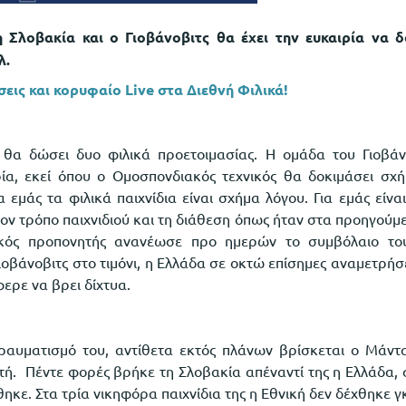
Σλοβακία και ο Γιοβάνοβιτς θα έχει την ευκαιρία να δ
λ.
εις και κορυφαίο Live στα Διεθνή Φιλικά!
θα δώσει δυο φιλικά προετοιμασίας. Η ομάδα του Γιοβάν
ία, εκεί όπου ο Ομοσπονδιακός τεχνικός θα δοκιμάσει σχή
άς τα φιλικά παιχνίδια είναι σχήμα λόγου. Για εμάς είνα
τον τρόπο παιχνιδιού και τη διάθεση όπως ήταν στα προηγούμ
ακός προπονητής ανανέωσε προ ημερών το συμβόλαιο το
ιοβάνοβιτς στο τιμόνι, η Ελλάδα σε οκτώ επίσημες αναμετρήσ
φερε να βρει δίχτυα.
αυματισμό του, αντίθετα εκτός πλάνων βρίσκεται ο Μάντα
. Πέντε φορές βρήκε τη Σλοβακία απέναντί της η Ελλάδα, σ
ηκε. Στα τρία νικηφόρα παιχνίδια της η Εθνική δεν δέχθηκε γ