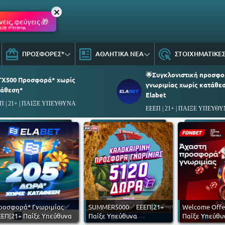
νεις, φεύγεις 🎁
 ΠΑΙΞΕ ΥΠΕΥΘΥΝΑ
ΠΡΟΣΦΟΡΕΣ*
ΑΘΛΗΤΙΚΑ ΝΕΑ
ΣΤΟΙΧΗΜΑΤΙΚΕ
🌟Συγκλονιστική προσφ
X500 Προσφορά* χωρίς
γνωριμίας χωρίς κατάθε
τάθεση*
Elabet
Π | 21+ | ΠΑΙΞΕ ΥΠΕΥΘΥΝΑ
ΕΕΕΠ | 21+ | ΠΑΙΞΕ ΥΠΕΥΘ
ροσφορά* Γνωριμίας✅
SUMMER5000✅ ΕΕΕΠ|21+
Welcome Offe
ΕΕΠ|21+ Παίξε Υπεύθυνα
Παίξε Υπεύθυνα
Παίξε Υπεύθυ