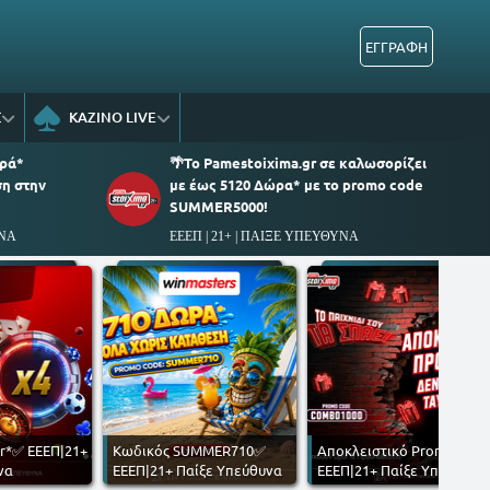
ΕΓΓΡΑΦΗ
Σ
ΚΑΖΙΝΟ LIVE
ορά*
🌴To Pamestoixima.gr σε καλωσορίζει
ση στην
με έως 5120 Δώρα* με το promo code
SUMMER5000!
ΥΝΑ
ΕΕΕΠ | 21+ | ΠΑΙΞΕ ΥΠΕΥΘΥΝΑ
r*✅ ΕΕΕΠ|21+
Κωδικός SUMMER710✅
Αποκλειστικό Promo✅
να
ΕΕΕΠ|21+ Παίξε Υπεύθυνα
ΕΕΕΠ|21+ Παίξε Υπεύθυνα