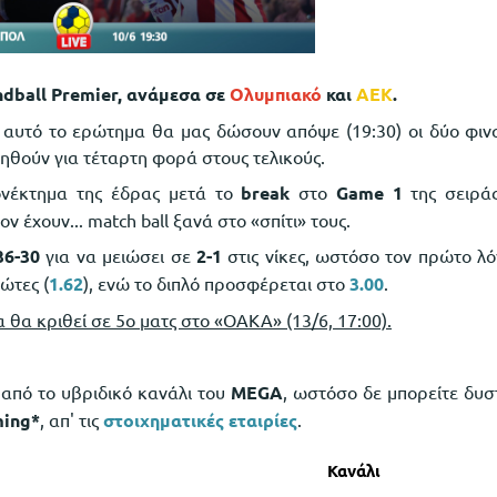
ndball Premier, ανάμεσα σε
Ολυμπιακό
και
ΑΕΚ
.
 αυτό το ερώτημα θα μας δώσουν απόψε (19:30) οι δύο φιν
ηθούν για τέταρτη φορά στους τελικούς.
ονέκτημα της έδρας μετά το
break
στο
Game 1
της σειράς
ν έχουν... match ball ξανά στο «σπίτι» τους.
36-30
για να μειώσει σε
2-1
στις νίκες, ωστόσο τον πρώτο λό
ώτες (
1.62
), ενώ το διπλό προσφέρεται στο
3.00
.
 θα κριθεί σε 5ο ματς στο «ΟΑΚΑ» (13/6, 17:00).
από το υβριδικό κανάλι του
MEGA
, ωστόσο δε μπορείτε δυ
ming*
, απ' τις
στοιχηματικές εταιρίες
.
Κανάλι