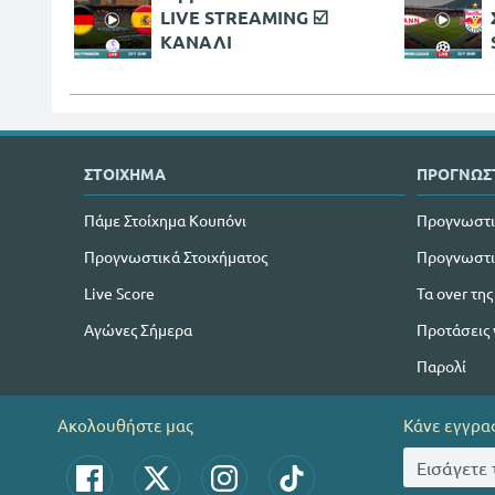
LIVE STREAMING ☑️
ΚΑΝΑΛΙ
ΣΤΟΙΧΗΜΑ
ΠΡΟΓΝΩΣ
Πάμε Στοίχημα Κουπόνι
Προγνωστι
Προγνωστικά Στοιχήματος
Προγνωστι
Live Score
Τα over της
Αγώνες Σήμερα
Προτάσεις 
Παρολί
Ακολουθήστε μας
Κάνε εγγρα