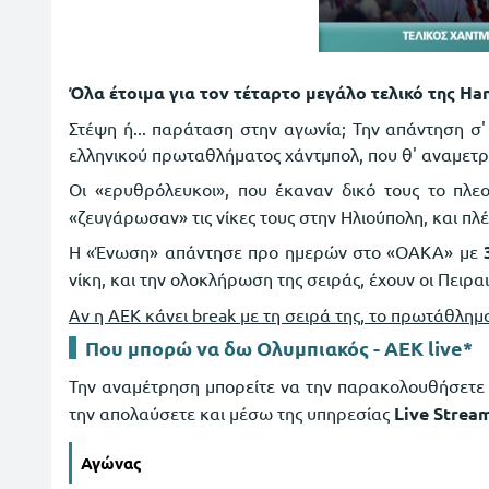
Όλα έτοιμα για τον τέταρτο μεγάλο τελικό της Ha
Στέψη ή... παράταση στην αγωνία; Την απάντηση σ'
ελληνικού πρωταθλήματος χάντμπολ, που θ' αναμετρ
Οι «ερυθρόλευκοι», που έκαναν δικό τους το πλε
«ζευγάρωσαν» τις νίκες τους στην Ηλιούπολη, και πλέο
Η «Ένωση» απάντησε προ ημερών στο «ΟΑΚΑ» με
νίκη, και την ολοκλήρωση της σειράς, έχουν οι Πειραι
Αν η ΑΕΚ κάνει break με τη σειρά της, το πρωτάθλημα
Που μπορώ να δω Ολυμπιακός - ΑΕΚ live*
Την αναμέτρηση μπορείτε να την παρακολουθήσετε 
την απολαύσετε και μέσω της υπηρεσίας
Live Strea
Αγώνας