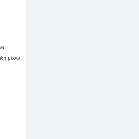
ΝΑ
λιξη μέσω