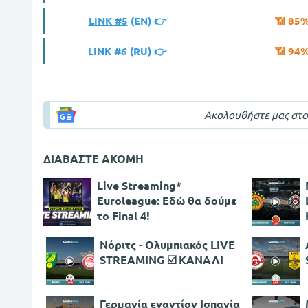
LINK #5
(ΕΝ) 👉
📶 85
LINK #6
(RU) 👉
📶 94
Ακολουθήστε μας στ
ΔΙΑΒΑΣΤΕ ΑΚΟΜΗ
Live Streaming*
Euroleague: Εδώ θα δούμε
το Final 4!
Νόριτς - Ολυμπιακός LIVE
STREAMING ☑️ ΚΑΝΑΛΙ
Γερμανία εναντίον Ισπανία