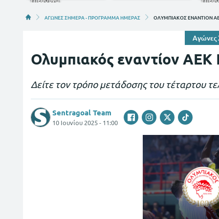
ΑΓΩΝΕΣ ΣΗΜΕΡΑ - ΠΡΟΓΡΑΜΜΑ ΗΜΕΡΑΣ
ΟΛΥΜΠΙΑΚΟΣ ΕΝΑΝΤΙΟΝ ΑΕΚ
Αγώνες 
Ολυμπιακός εναντίον ΑΕΚ
Δείτε τον τρόπο μετάδοσης του τέταρτου τελ
Sentragoal Team
10 Ιουνίου 2025 - 11:00