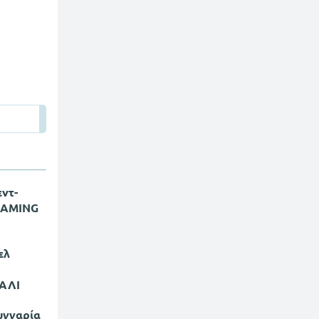
εντ-
EAMING
ελ
ΑΛΙ
υγγαρία