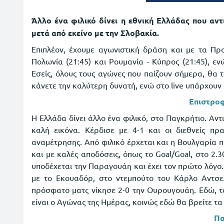
Άλλο ένα φιλικό δίνει η εθνική Ελλάδας που αντι
μετά από εκείνο με την Σλοβακία.
Επιπλέον, έχουμε αγωνιστική δράση και με τα Πρ
Πολωνία (21:45) και Ρουμανία - Κύπρος (21:45), εν
Εσείς, όλους τους αγώνες που παίζουν σήμερα, θα τ
κάνετε την καλύτερη δυνατή, ενώ στο live υπάρχουν 
Επιστροφ
Η Ελλάδα δίνει άλλο ένα φιλικό, στο Παγκρήτιο. Αντ
καλή εικόνα. Κέρδισε με 4-1 και οι διεθνείς π
αναμέτρησης. Από φιλικό έρχεται και η Βουλγαρία π
και με καλές αποδόσεις, όπως το Goal/Goal, στο 2.
υποδέχεται την Παραγουάη και έχει τον πρώτο λόγο. Ε
με το Εκουαδόρ, στο ντεμπούτο του Κάρλο Αντσελ
πρόσφατο ματς νίκησε 2-0 την Ουρουγουάη. Εδώ, το
είναι ο Αγώνας της Ημέρας, κοινώς εδώ θα βρείτε τ
Πα