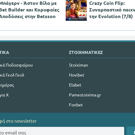
Μπάγερν - Άστον Βίλα με
Crazy Coin Flip:
Bet Builder και Κορυφαίες
Συναρπαστικό παιχν
Αποδόσεις στην Betsson
την Evolution (7/8)
(7/8)
ΤΙΚΑ
ΣΤΟΙΧΗΜΑΤΙΚΕΣ
κά Ποδοσφαίρου
Stoiximan
κά Γκολ Γκολ
Novibet
 ημέρας
Elabet
για Χ
Pamestoixima.gr
Fonbet
φή στο newsletter