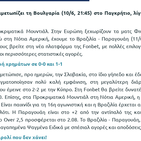
μετωπίζει τη Βουλγαρία (10/6, 21:45) στο Παγκρήτιο, λίγ
οκριματικά Μουντιάλ. Στην Ευρώπη ξεχωρίζουν τα ματς Φιν
ώ στη Νότια Αμερική, έχουμε το Βραζιλία - Παραγουάη (11/6
ους βρείτε στη νέα πλατφόρμα της Fonbet, με πολλές επιλογ
οι περισσότερες στατιστικές αγορές.
ή χρημάτων σε 0-0 και 1-1
ιμετώπισε, προ ημερών, την Σλοβακία, στο ίδιο γήπεδο και έδ
ραγματοποίησαν πολύ καλή εμφάνιση, στη μεγαλύτερη διάρ
ου έμεινε στο 2-2 με την Κύπρο. Στη Fonbet θα βρείτε δυνατ
30. Επίσης, στα Προκριματικά Μουντιάλ στη Νότια Αμερική, η
ίναι παιχνίδι για τη 16η αγωνιστική και η Βραζιλία έρχεται α
ότι. Η Παραγουάη είναι στο +2 από την αντίπαλό της και
 Over 2,5 προσφέρεται στο 2.08. Το Βραζιλία - Παραγουάη,
α αγαπημένα Ψαγμένα Ειδικά με σπέσιαλ αγορές και αποδόσεις
ρολί που δεν χάνει!