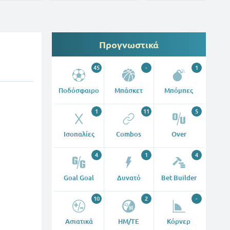
Προγνωστικά
45
-
1
Ποδόσφαιρο
Μπάσκετ
Μπόμπες
1
11
5
Ισοπαλίες
Combos
Over
4
1
4
Goal Goal
Δυνατό
Bet Builder
10
2
-
Ασιατικά
ΗΜ/ΤΕ
Κόρνερ