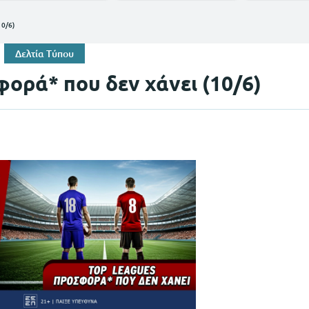
0/6)
Δελτία Τύπου
ορά* που δεν χάνει (10/6)