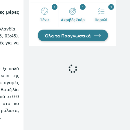
1
1
1
ες μέρες
Tένις
Ακριβές Σκόρ
Παρολί
λανδία -
Όλα τα Προγνωστικά
, 03:45).
ές για να
ειξε πολύ
κεια της
ές αγορές
 Βραζιλία
πό το 0-0
 στο πιο
 μάλιστα,
.