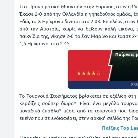
Στα Προκριματικά Μουντιάλ στην Ευρώπη, στον έβδομ
Έχασε 2-0 από την Ολλανδία η γηπεδούχος ομάδα, έχει
Εδώ, το Χ Ημίχρονο δίνεται στο 2.03. Επιπλέον, στον
από την Αυστρία, χωρίς να δείξουν καλή εικόνα,
παιχνίδια της, νίκησε 2-0 το Σαν Μαρίνο και έχασε 2
1,5 Ημίχρονο, στο 2.45.
Παίρνεις
☆☆☆☆☆
★★★★★
ΕΕΕ
Το Τουρνουά Στοιχήματος βρίσκεται σε εξέλιξη στη F
κερδίζεις σούπερ δώρα*. Είναι ένα μεγάλο τουρνου
μοναδικά έπαθλα* μέσα από τα τουρνουά που διοργα
εκείνο που σε ενδιαφέρει, στην αρχική σελίδα της Fo
Παίζεις Top Le
Μπορείτε κι εσείς να επωφεληθείτε από την προσφ