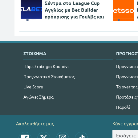
Σέντρα στο League Cup
Αγγλίας με Bet Builder
πρόκρισης για Γουλβς και
ισορροπία στο
Μίντλεσμπρο - Ρέξαμ (7/8)
ΣΤΟΙΧΗΜΑ
ΠΡΟΓΝΩΣ
Πάμε Στοίχημα Κουπόνι
Προγνωστι
Προγνωστικά Στοιχήματος
Προγνωστι
Live Score
Τα over της
Αγώνες Σήμερα
Προτάσεις 
Παρολί
Ακολουθήστε μας
Κάνε εγγρα