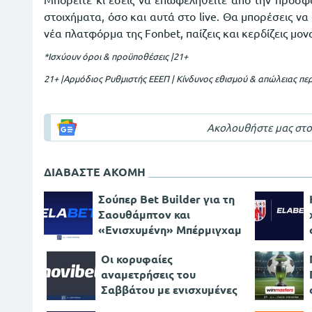
στοιχήματα, όσο και αυτά στο live. Θα μπορέσεις να
νέα πλατφόρμα της Fonbet, παίζεις και κερδίζεις μο
*Ισχύουν όροι & προϋποθέσεις |21+
21+ |Αρμόδιος Ρυθμιστής ΕΕΕΠ | Κίνδυνος εθισμού & απώλειας περ
Ακολουθήστε μας στ
ΔΙΑΒΑΣΤΕ ΑΚΟΜΗ
Σούπερ Bet Builder για τη
Σαουθάμπτον και
«Ενισχυμένη» Μπέρμιγχαμ
στο League Cup Αγγλίας
Oι κορυφαίες
(8/8)
αναμετρήσεις του
Σαββάτου με ενισχυμένες
αποδόσεις! (8/8)