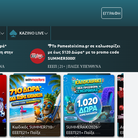
ΕΓΓΡΑΦΗ
Σ
ΚΑΖΙΝΟ LIVE
ορά*
🌴To Pamestoixima.gr σε καλωσορίζει
ση στην
με έως 5120 Δώρα* με το promo code
SUMMER5000!
ΥΝΑ
ΕΕΕΠ | 21+ | ΠΑΙΞΕ ΥΠΕΥΘΥΝΑ
Κωδικός SUMMER710✅
SUMMERAKI2026✅
Αποκλεισ
ΕΕΕΠ|21+ Παίξε
ΕΕΕΠ|21+ Παίξε
ΕΕΕΠ|21+
Υπεύθυνα
Υπεύθυνα
Υπεύθυν