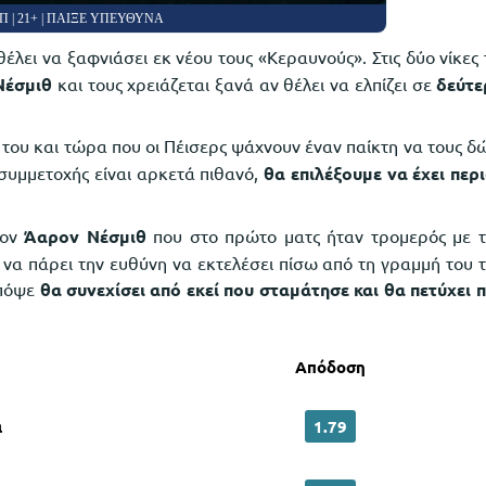
Π | 21+ | ΠΑΙΞΕ ΥΠΕΥΘΥΝΑ
θέλει να ξαφνιάσει εκ νέου τους «Κεραυνούς». Στις δύο νίκες 
Νέσμιθ
και τους χρειάζεται ξανά αν θέλει να ελπίζει σε
δεύτε
 του και τώρα που οι Πέισερς ψάχνουν έναν παίκτη να τους δώσ
συμμετοχής είναι αρκετά πιθανό,
θα επιλέξουμε να έχει περ
τον
Άαρον Νέσμιθ
που στο πρώτο ματς ήταν τρομερός με τ
ί να πάρει την ευθύνη να εκτελέσει πίσω από τη γραμμή του 
απόψε
θα συνεχίσει από εκεί που σταμάτησε και θα πετύχει
Απόδοση
α
1.79