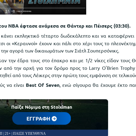
του NBA έφτασε ανάμεσα σε Θάντερ και Πέισερς (03:30).
 κάνει εκπληκτικό τέταρτο δωδεκάλεπτο και να καταφέρνει
σι οι «Κεραυνοί» έχουν και πάλι στο χέρι τους το πλεονέκτη
την αγορά των δικαιωμάτων των Σιάτλ Σουπερσόνικς.
αν την έδρα τους στο έπακρο και με 1/2 νίκες είδαν τους 
ν από την αρχή για τον δρόμο προς το Larry O'Brien Trophy
τηθεί από τους Λέικερς στην πρώτη τους εμφάνιση σε τελικού
ύς να είναι
Best Of Seven
, ενώ σίγουρα θα έχουμε έκτο παι
Παίξε Νόμιμα στη Stoiximan
ΕΓΓΡΑΦΗ
Π | 21+ | ΠΑΙΞΕ ΥΠΕΥΘΥΝΑ