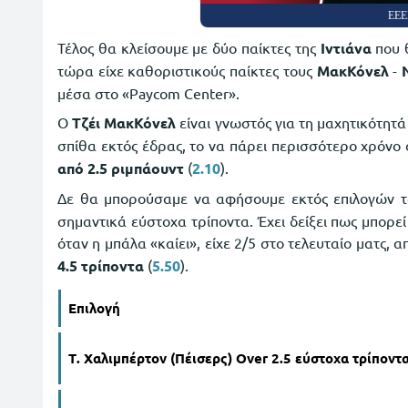
ΕΕΕ
Τέλος θα κλείσουμε με δύο παίκτες της
Ιντιάνα
που 
τώρα είχε καθοριστικούς παίκτες τους
ΜακΚόνελ
-
μέσα στο «Paycom Center».
Ο
Τζέι ΜακΚόνελ
είναι γνωστός για τη μαχητικότητά
σπίθα εκτός έδρας, το να πάρει περισσότερο χρόνο 
από 2.5 ριμπάουντ
(
2.10
).
Δε θα μπορούσαμε να αφήσουμε εκτός επιλογών 
σημαντικά εύστοχα τρίποντα. Έχει δείξει πως μπορε
όταν η μπάλα «καίει», είχε 2/5 στο τελευταίο ματς, 
4.5 τρίποντα
(
5.50
).
Επιλογή
Τ. Χαλιμπέρτον (Πέισερς) Over 2.5 εύστοχα τρίποντ