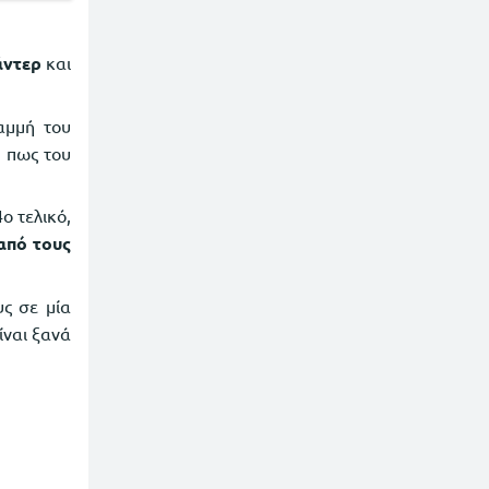
άντερ
και
αμμή του
ι πως του
ο τελικό,
 από τους
υς σε μία
ίναι ξανά