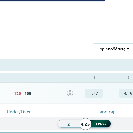
Top Αποδόσεις
1
2
1.27
4.25
120
-
109
Under/Over
Handicap
2
4.25