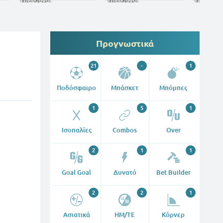
Προγνωστικά
21
-
1
Ποδόσφαιρο
Μπάσκετ
Μπόμπες
1
5
1
Ισοπαλίες
Combos
Over
2
1
1
Goal Goal
Δυνατό
Bet Builder
2
2
1
Ασιατικά
ΗΜ/ΤΕ
Κόρνερ