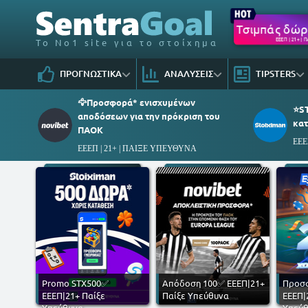
Τσιμπάς δώρα
ΕΕΕΠ | 21+ |
Το Νο1 site για το στοίχημα
ΠΡΟΓΝΩΣΤΙΚΑ
ΑΝΑΛΥΣΕΙΣ
TIPSTERS
🦅Προσφορά* ενισχυμένων
⭐ST
αποδόσεων για την πρόκριση του
κα
ΠΑΟΚ
ΕΕΕ
ΕΕΕΠ | 21+ | ΠΑΙΞΕ ΥΠΕΥΘΥΝΑ
Promo STX500✅
Απόδοση 100✅ ΕΕΕΠ|21+
Προσ
ΕΕΕΠ|21+ Παίξε
Παίξε Υπεύθυνα
ΕΕΕΠ|
Υπεύθυνα
Υπεύ