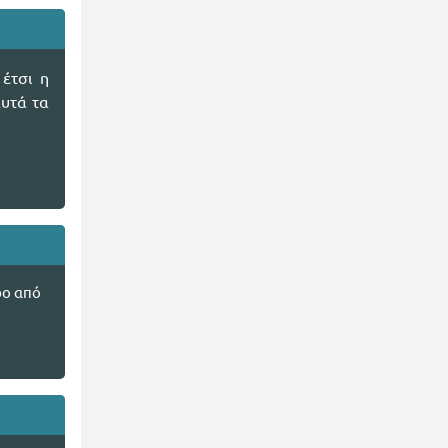
έτσι η
αυτά τα
ρο από