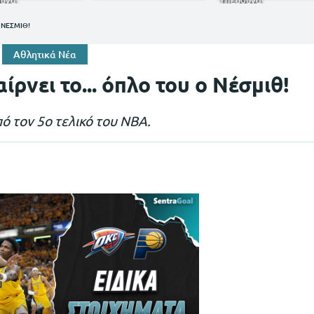
Ο ΝΕΣΜΙΘ!
Αθλητικά Νέα
ίρνει το... όπλο του ο Νέσμιθ!
ό τον 5ο τελικό του NBA.