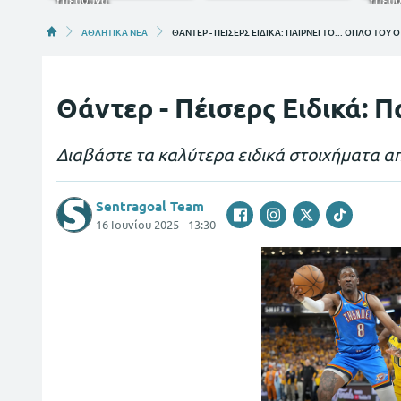
ΑΘΛΗΤΙΚΑ ΝΕΑ
ΘΑΝΤΕΡ - ΠΕΙΣΕΡΣ ΕΙΔΙΚΑ: ΠΑΙΡΝΕΙ ΤΟ... ΟΠΛΟ ΤΟΥ 
Θάντερ - Πέισερς Ειδικά: Πα
Διαβάστε τα καλύτερα ειδικά στοιχήματα απ
Sentragoal Team
16 Ιουνίου 2025 - 13:30