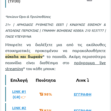
(19:00)
*Ισχύουν Όροι & Προϋποθέσεις
21+ | ΑΡΜΟΔΙΟΣ ΡΥΘΜΙΣΤΗΣ: ΕΕΕΠ | ΚΙΝΔΥΝΟΣ ΕΘΙΣΜΟΥ &
ΑΠΩΛΕΙΑΣ ΠΕΡΙΟΥΣΙΑΣ | ΓΡΑΜΜΗ ΒΟΗΘΕΙΑΣ ΚΕΘΕΑ: 210 9237777 |
ΠΑΙΞΕ ΥΠΕΥΘΥΝΑ
Μπορείτε να διαλέξετε μια από τις ακόλουθες
στοιχηματικές προκειμένου να παρακολουθήσετε
εύκολα και δωρεάν
* το παιχνίδι. Ακόμη περισσότερα
παιχνίδια είναι διαθέσιμα στο
πρόγραμμα live
streaming
* του κάθε μπουκ:
Επιλογή
Ποιότητα
Λινκ ⤵
LINK #1
📶 98%
ΕΓΓΡΑΦΗ
(GR)
👉
LINK #2
📶 92%
ΕΓΓΡΑΦΗ