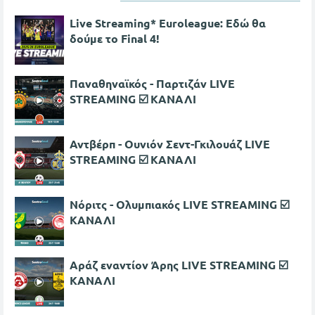
Live Streaming* Euroleague: Εδώ θα
δούμε το Final 4!
Παναθηναϊκός - Παρτιζάν LIVE
STREAMING ☑️ ΚΑΝΑΛΙ
Αντβέρπ - Ουνιόν Σεντ-Γκιλουάζ LIVE
STREAMING ☑️ ΚΑΝΑΛΙ
Νόριτς - Ολυμπιακός LIVE STREAMING ☑️
ΚΑΝΑΛΙ
Αράζ εναντίον Άρης LIVE STREAMING ☑️
ΚΑΝΑΛΙ