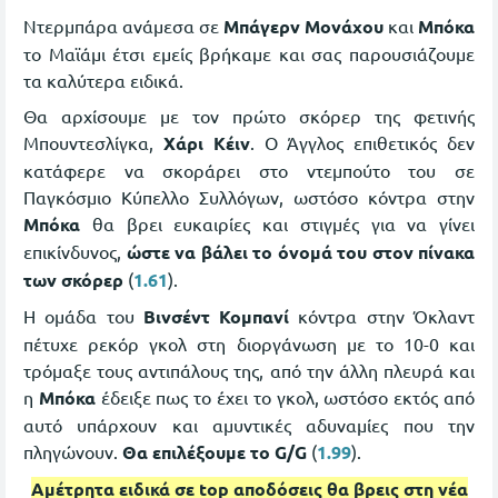
Ντερμπάρα ανάμεσα σε
Μπάγερν Μονάχου
και
Μπόκα
το Μαϊάμι έτσι εμείς βρήκαμε και σας παρουσιάζουμε
τα καλύτερα ειδικά.
Θα αρχίσουμε με τον πρώτο σκόρερ της φετινής
Μπουντεσλίγκα,
Χάρι Κέιν
. Ο Άγγλος επιθετικός δεν
κατάφερε να σκοράρει στο ντεμπούτο του σε
Παγκόσμιο Κύπελλο Συλλόγων, ωστόσο κόντρα στην
Μπόκα
θα βρει ευκαιρίες και στιγμές για να γίνει
επικίνδυνος,
ώστε να βάλει το όνομά του στον πίνακα
των σκόρερ
(
1.61
).
Η ομάδα του
Βινσέντ Κομπανί
κόντρα στην Όκλαντ
πέτυχε ρεκόρ γκολ στη διοργάνωση με το 10-0 και
τρόμαξε τους αντιπάλους της, από την άλλη πλευρά και
η
Μπόκα
έδειξε πως το έχει το γκολ, ωστόσο εκτός από
αυτό υπάρχουν και αμυντικές αδυναμίες που την
πληγώνουν.
Θα επιλέξουμε το G/G
(
1.99
).
Αμέτρητα ειδικά σε top αποδόσεις θα βρεις στη νέα