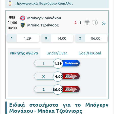
Προγνωστικά Παγκόσμιο Κύπελλο .
885
Μπάγερν Μονάχου
21/06
2
-
1
Μπόκα Τζούνιορς
04:00
Μπάγερν Μονάχου - Μπόκα Τζούνιορς
1.29
14.00
86.00
Νικητής αγώνα
Under/Over
Goal/NoGoal
1
1.29
X
14.00
2
86.00
Ειδικά στοιχήματα για το Μπάγερν
Μονάχου - Μπόκα Τζούνιορς