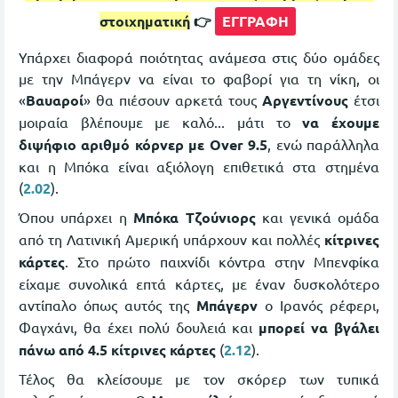
στοιχηματική
👉
ΕΓΓΡΑΦΗ
Υπάρχει διαφορά ποιότητας ανάμεσα στις δύο ομάδες
με την Μπάγερν να είναι το φαβορί για τη νίκη, οι
«
Βαυαροί
» θα πιέσουν αρκετά τους
Αργεντίνους
έτσι
μοιραία βλέπουμε με καλό... μάτι το
να έχουμε
διψήφιο αριθμό κόρνερ με Over 9.5
, ενώ παράλληλα
και η Μπόκα είναι αξιόλογη επιθετικά στα στημένα
(
2.02
).
Όπου υπάρχει η
Μπόκα Τζούνιορς
και γενικά ομάδα
από τη Λατινική Αμερική υπάρχουν και πολλές
κίτρινες
κάρτες
. Στο πρώτο παιχνίδι κόντρα στην Μπενφίκα
είχαμε συνολικά επτά κάρτες, με έναν δυσκολότερο
αντίπαλο όπως αυτός της
Μπάγερν
ο Ιρανός ρέφερι,
Φαγχάνι, θα έχει πολύ δουλειά και
μπορεί να βγάλει
πάνω από 4.5 κίτρινες κάρτες
(
2.12
).
Τέλος θα κλείσουμε με τον σκόρερ των τυπικά