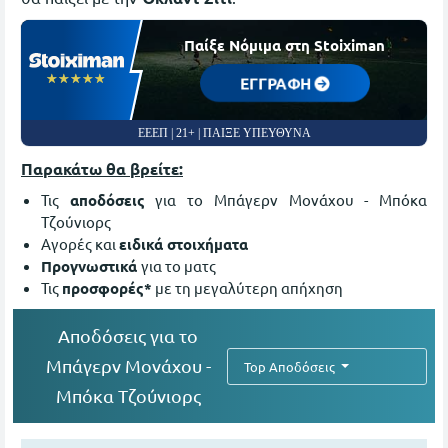
Παίξε Νόμιμα στη Stoiximan
☆☆☆☆☆
★★★★★
ΕΓΓΡΑΦΗ
ΕΕΕΠ | 21+ | ΠΑΙΞΕ ΥΠΕΥΘΥΝΑ
Παρακάτω θα βρείτε:
Τις
αποδόσεις
για το Μπάγερν Μονάχου - Μπόκα
Τζούνιορς
Αγορές και
ειδικά στοιχήματα
Προγνωστικά
για το ματς
Τις
προσφορές*
με τη μεγαλύτερη απήχηση
Aποδόσεις για το
Μπάγερν Μονάχου -
Top Αποδόσεις
Μπόκα Τζούνιορς