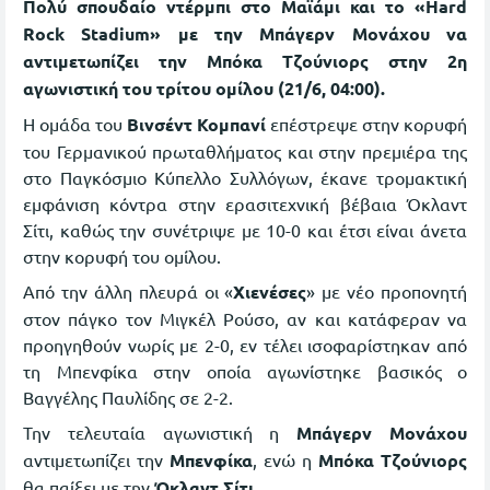
Πολύ σπουδαίο ντέρμπι στο Μαϊάμι και το «Hard
Rock Stadium» με την Μπάγερν Μονάχου να
αντιμετωπίζει την Μπόκα Τζούνιορς στην 2η
αγωνιστική του τρίτου ομίλου (21/6, 04:00).
Η ομάδα του
Βινσέντ Κομπανί
επέστρεψε στην κορυφή
του Γερμανικού πρωταθλήματος και στην πρεμιέρα της
στο Παγκόσμιο Κύπελλο Συλλόγων, έκανε τρομακτική
εμφάνιση κόντρα στην ερασιτεχνική βέβαια Όκλαντ
Σίτι, καθώς την συνέτριψε με 10-0 και έτσι είναι άνετα
στην κορυφή του ομίλου.
Από την άλλη πλευρά οι «
Χιενέσες
» με νέο προπονητή
στον πάγκο τον Μιγκέλ Ρούσο, αν και κατάφεραν να
προηγηθούν νωρίς με 2-0, εν τέλει ισοφαρίστηκαν από
τη Μπενφίκα στην οποία αγωνίστηκε βασικός ο
Βαγγέλης Παυλίδης σε 2-2.
Την τελευταία αγωνιστική η
Μπάγερν Μονάχου
αντιμετωπίζει την
Μπενφίκα
, ενώ η
Μπόκα Τζούνιορς
θα παίξει με την
Όκλαντ Σίτι
.