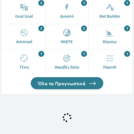
2
1
1
Goal Goal
Δυνατό
Bet Builder
2
2
1
Ασιατικά
ΗΜ/ΤΕ
Κόρνερ
1
1
1
Tένις
Ακριβές Σκόρ
Παρολί
Όλα τα Προγνωστικά