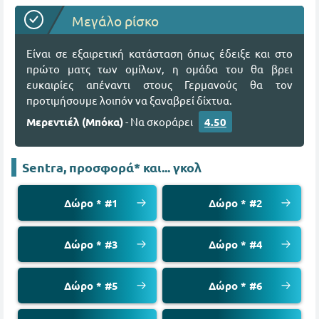
Μεγάλο ρίσκο
Είναι σε εξαιρετική κατάσταση όπως έδειξε και στο
πρώτο ματς των ομίλων, η ομάδα του θα βρει
ευκαιρίες απέναντι στους Γερμανούς θα τον
προτιμήσουμε λοιπόν να ξαναβρεί δίχτυα.
Μερεντιέλ (Μπόκα)
- Να σκοράρει
4.50
Sentra, προσφορά* και... γκολ
Δώρο * #1
Δώρο * #2
Δώρο * #3
Δώρο * #4
Δώρο * #5
Δώρο * #6