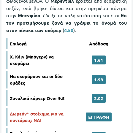
φιλοξενούμενων. Ο
Μερεντιέλ
έρχεται από εξαιρετική
σεζόν, ενώ βρήκε δίχτυα και στην πρεμιέρα κόντρα
στην
Μπενφίκα
, έδειξε σε καλή κατάσταση και έτσι
θα
τον προτιμήσουμε ξανά να γράψει το όνομά του
στον πίνακα των σκόρερ
(
4.50
).
Επιλογή
Απόδοση
Χ. Κέιν (Μπάγερν) να
1.61
σκοράρει
Να σκοράρουν και οι δύο
1.99
ομάδες
Συνολικά κόρνερ Over 9.5
2.02
Δωρεάν* στοίχημα για να
ΕΓΓΡΑΦΗ
ποντάρεις: ΝΑΙ