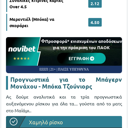
Συνολικές κίτρινες κάρτες
2.12
Over 4.5
Μερεντιέλ (Μπόκα) να
4.50
σκοράρει
🦅Προσφορά* ενισχυμένων αποδόσεων
για την πρόκριση του ΠΑΟΚ
ΕΓΓΡΑΦΗ
☆☆☆☆☆
★★★★★
ΕΕΕΠ | 21+ | ΠΑΙΞΕ ΥΠΕΥΘΥΝΑ
Προγνωστικά για το Μπάγερν
Μονάχου - Μπόκα Τζούνιορς
Ας δούμε αναλυτικά και τα τρία προγνωστικά
αυξανόμενου ρίσκου για όλα τα... γούστα από το ματς
στο Μαϊάμι..
Χαμηλό ρίσκο