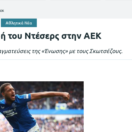
ΑΕΚ
Αθλητικά Νέα
φή του Ντέσερς στην ΑΕΚ
ραγματεύσεις της «Ένωσης» με τους Σκωτσέζους.