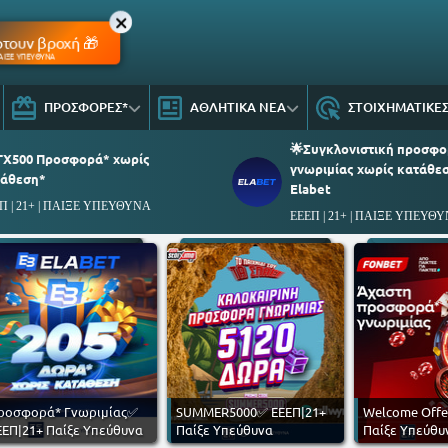
τουν βροχή 🎁
 ΠΑΙΞΕ ΥΠΕΥΘΥΝΑ
ΠΡΟΣΦΟΡΕΣ*
ΑΘΛΗΤΙΚΑ ΝΕΑ
ΣΤΟΙΧΗΜΑΤΙΚΕ
🌟Συγκλονιστική προσφ
X500 Προσφορά* χωρίς
γνωριμίας χωρίς κατάθε
τάθεση*
Elabet
Π | 21+ | ΠΑΙΞΕ ΥΠΕΥΘΥΝΑ
ΕΕΕΠ | 21+ | ΠΑΙΞΕ ΥΠΕΥΘ
ροσφορά* Γνωριμίας✅
SUMMER5000✅ ΕΕΕΠ|21+
Welcome Offe
ΕΕΠ|21+ Παίξε Υπεύθυνα
Παίξε Υπεύθυνα
Παίξε Υπεύθυ