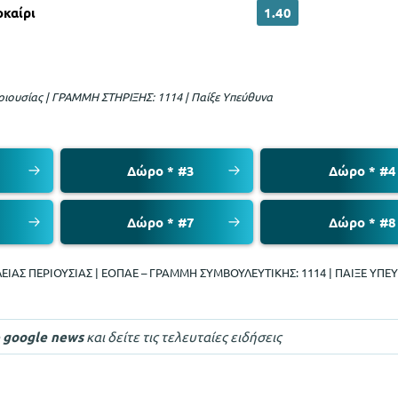
οκαίρι
1.40
εριουσίας | ΓΡΑΜΜΗ ΣΤΗΡΙΞΗΣ: 1114 | Παίξε Υπεύθυνα
Δώρο * #3
Δώρο * #4
Δώρο * #7
Δώρο * #8
ΕΙΑΣ ΠΕΡΙΟΥΣΙΑΣ | ΕΟΠΑΕ – ΓΡΑΜΜΗ ΣΥΜΒΟΥΛΕΥΤΙΚΗΣ: 1114 | ΠΑΙΞΕ ΥΠ
ο
google news
και δείτε τις τελευταίες ειδήσεις