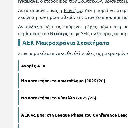
Ιγκαμάνε
, ο έτερος φορ των Σκωτσέζων, βρίσκεται μι
Αυτό σημαίνει πως η
Ρέιντζερς
δεν μπορεί να στερη
εκκίνηση των προσπαθειών της στον
2ο προκριματικ
Αν αλλάξει κάτι τις επόμενες μέρες πάνω στη 
περίπτωση του
Ντέσερς
στην ΑΕΚ, αλλά προς το παρό
ΑΕΚ Μακροχρόνια Στοιχήματα
Στον παρακάτω πίνακα θα δείτε όλες τις μακροχρόνιε
Αγορές ΑΕΚ
Να κατακτήσει το πρωτάθλημα (2025/26)
Να κατακτήσει το Κύπελλο (2025/26)
ΑΕΚ να μπει στη League Phase του Conference Lea