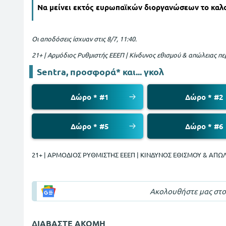
Να μείνει εκτός ευρωπαϊκών διοργανώσεων το καλ
Οι αποδόσεις ίσχυαν στις 8/7, 11:40.
21+ | Αρμόδιος Ρυθμιστής ΕΕΕΠ | Κίνδυνος εθισμού & απώλειας π
Sentra, προσφορά* και... γκολ
Δώρο * #1
Δώρο * #2
Δώρο * #5
Δώρο * #6
21+ | ΑΡΜΟΔΙΟΣ ΡΥΘΜΙΣΤΗΣ ΕΕΕΠ | ΚΙΝΔΥΝΟΣ ΕΘΙΣΜΟΥ & ΑΠΩΛ
Ακολουθήστε μας στ
ΔΙΑΒΑΣΤΕ ΑΚΟΜΗ