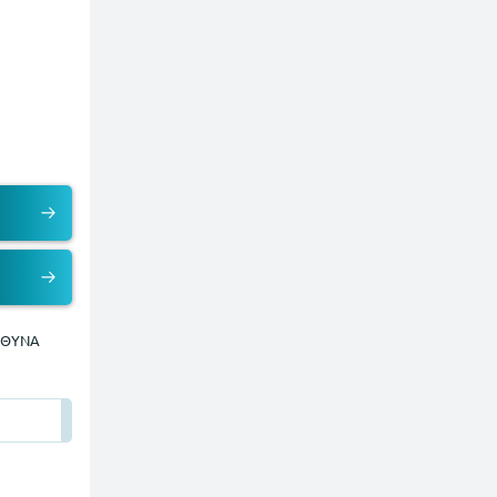
ΕΥΘΥΝΑ