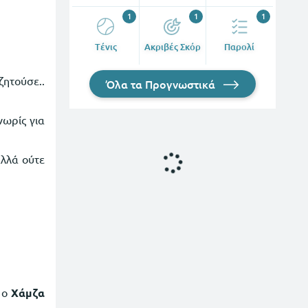
1
1
1
Tένις
Ακριβές Σκόρ
Παρολί
ζητούσε..
Όλα τα Προγνωστικά
νωρίς για
αλλά ούτε
ι ο
Χάμζα