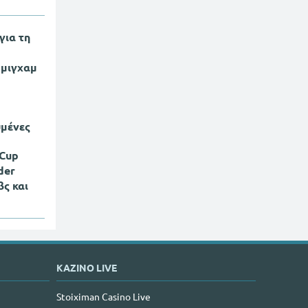
για τη
μιγχαμ
λίας
υμένες
 Cup
der
βς και
μ (7/8)
ΚΑΖΙΝΟ LIVE
Stoiximan Casino Live