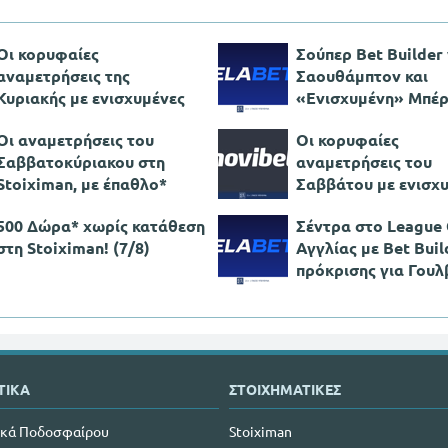
Oι κορυφαίες
Σούπερ Bet Builder 
αναμετρήσεις της
Σαουθάμπτον και
Κυριακής με ενισχυμένες
«Ενισχυμένη» Μπέρ
αποδόσεις! (9/8)
στο League Cup Αγγ
Οι αναμετρήσεις του
Oι κορυφαίες
(8/8)
Σαββατοκύριακου στη
αναμετρήσεις του
Stoiximan, με έπαθλο*
Σαββάτου με ενισχ
ανταμοιβής!
αποδόσεις! (8/8)
500 Δώρα* χωρίς κατάθεση
Σέντρα στο League
στη Stoiximan! (7/8)
Αγγλίας με Bet Buil
πρόκρισης για Γουλ
ισορροπία στο
Μίντλεσμπρο - Ρέξα
ΤΙΚΑ
ΣΤΟΙΧΗΜΑΤΙΚΕΣ
κά Ποδοσφαίρου
Stoiximan