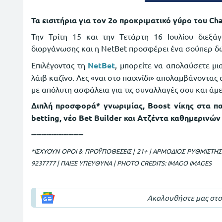
Τα εισιτήρια για τον 2ο προκριματικό γύρο του C
Την Τρίτη 15 και την Τετάρτη 16 Ιουλίου διεξάγ
διοργάνωσης και η NetBet προσφέρει ένα σούπερ δώ
Επιλέγοντας τη
NetBet
, μπορείτε να απολαύσετε μ
λάιβ καζίνο. Λες «ναι στο παιχνίδι» απολαμβάνοντα
με απόλυτη ασφάλεια για τις συναλλαγές σου και άμ
Διπλή προσφορά* γνωριμίας,
Boost
νίκης στα π
betting
, νέο
Bet
Builder
και Ατζέντα καθημερινώ
---------------------
*ΙΣΧΥΟΥΝ ΟΡΟΙ & ΠΡΟΫΠΟΘΕΣΕΙΣ | 21+ | ΑΡΜΟΔΙΟΣ ΡΥΘΜΙΣΤΗΣ
9237777 | ΠΑΙΞΕ ΥΠΕΥΘΥΝΑ | PHOTO CREDITS: IMAGO IMAGES
Ακολουθήστε μας στ