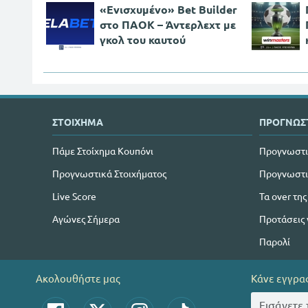
«Ενισχυμένο» Bet Builder
στο ΠΑΟΚ – Άντερλεχτ με
γκολ του καυτού
Κωνσταντέλια (6/8)
ΣΤΟΙΧΗΜΑ
ΠΡΟΓΝΩΣ
Πάμε Στοίχημα Κουπόνι
Προγνωστι
Προγνωστικά Στοιχήματος
Προγνωστι
Live Score
Τα over της
Αγώνες Σήμερα
Προτάσεις 
Παρολί
Ακολουθήστε μας
Κάνε εγγρα