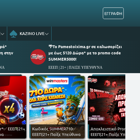
ΕΓΓΡΑΦΗ
Σ
ΚΑΖΙΝΟ LIVE
ορά*
🌴To Pamestoixima.gr σε καλωσορίζει
ση στην
με έως 5120 Δώρα* με το promo code
SUMMER5000!
ΥΝΑ
ΕΕΕΠ | 21+ | ΠΑΙΞΕ ΥΠΕΥΘΥΝΑ
r*✅ ΕΕΕΠ|21+
Κωδικός SUMMER710✅
Αποκλειστικό Promo✅
να
ΕΕΕΠ|21+ Παίξε Υπεύθυνα
ΕΕΕΠ|21+ Παίξε Υπεύθυνα