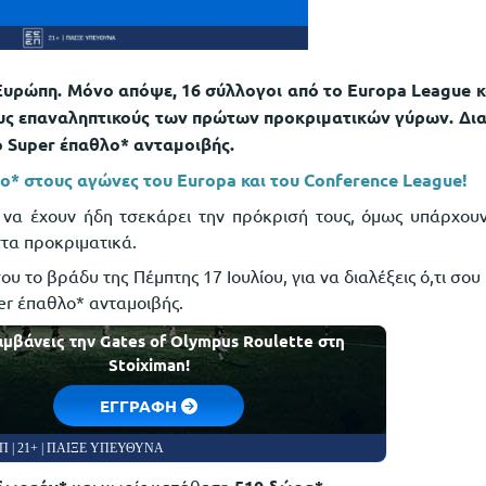
 Ευρώπη. Μόνο απόψε, 16 σύλλογοι από το Europa League κ
υς επαναληπτικούς των πρώτων προκριματικών γύρων. Διαλ
το Super έπαθλο* ανταμοιβής.
* στους αγώνες του Europa και του Conference League!
 να έχουν ήδη τσεκάρει την πρόκρισή τους, όμως υπάρχουν
στα προκριματικά.
το βράδυ της Πέμπτης 17 Ιουλίου, για να διαλέξεις ό,τι σου 
per έπαθλο* ανταμοιβής.
μβάνεις την Gates of Olympus Roulette στη
Stoiximan!
EΓΓΡΑΦΗ
Π | 21+ | ΠΑΙΞΕ ΥΠΕΥΘΥΝΑ