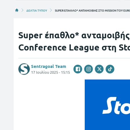
ΔΕΛΤΙΑ ΤΥΠΟΥ
SUPER ΕΠΑΘΛΟ* ΑΝΤΑΜΟΙΒΗΣ ΣΤΟ MISSION ΤΟΥ EURO
Super έπαθλο* ανταμοιβής 
Conference League στη St
Sentragoal Team
17 Ιουλίου 2025 - 15:15