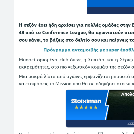
Η σεζόν έχει ήδη αρχίσει για πολλές ομάδες στην
48 από το Conference League, θα αγωνιστούν στο
σου κάνει, το βάζεις στο δελτίο σου και παίρνεις 
Πρόγραμμα ανταμοιβής με super έπαθλο
Μπορεί ορισμένα club όπως η Σαχτάρ και η Σέριφ
εκκρεμότητες, στο πιο «εξωτικό» κομμάτι της σεζόν 
Μια μακρά λίστα από αγώνες εμφανίζεται μπροστά σου 
να ετοιμάσεις το Mission που θα σε οδηγήσει στο su
Απολα
☆☆☆☆☆
★★★★★
ΕΕΕ